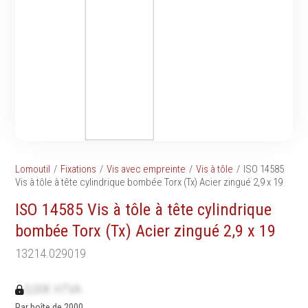
Tournevis
filetés
Embouts & Mandrins
Ecrous
Pinces
Rondelles, circlips &
Frappe
plaques
Extracteurs & leviers
Goupilles & clavettes
Coupe
Rivets & Ecrous noyés
Compositions d'outils
Produits d'ancrage
Outillage de maçonnerie
Inserts autotaraudeurs
Outillage de jardinage
Entretoises
Lomoutil
Fixations
Vis avec empreinte
Vis à tôle
ISO 14585
Outillage de menuiserie
Serrage & Attache
Vis à tôle à tête cylindrique bombée Torx (Tx) Acier zingué 2,9 x 19
Outilage de carreleur
Assortiments & bacs
ISO 14585 Vis à tôle à tête cylindrique
Divers
bombée Torx (Tx) Acier zingué 2,9 x 19
Ressort à traction
13214.029019
0,00€ HTVA
Métrologie et
Machines
Par boîte de 2000