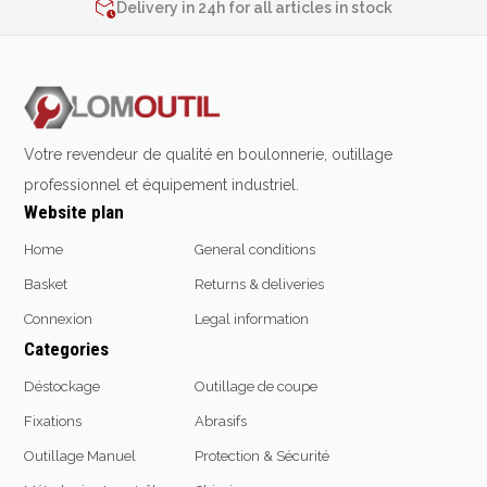
Delivery in 24h for all articles in stock
Emporte-pièces
2% de réduction sur les commandes via l’eshop
Douilles
Contact us at
+32 4 377 31 51
Protection &
Chimie
Votre revendeur de qualité en boulonnerie, outillage
Sécurité
professionnel et équipement industriel.
Lubrifiants
Website plan
Protection de la tête
Nettoyants
Protection des yeux
Dégrippants
Home
General conditions
Protection des oreilles
Dégraissants
Basket
Returns & deliveries
Protection respiratoire
Silicone
Connexion
Legal information
Protection des mains
Colles
Categories
Protection des pieds
Frein filet
Protection intégrales
Protection
Déstockage
Outillage de coupe
Kits antichutes
Marquage & Peintures
Fixations
Abrasifs
Vêtements de travail
Isolants
Outillage Manuel
Protection & Sécurité
Etanchéité