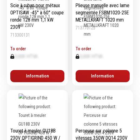
Scie à ruban pour métaux
Plieuse manuelle avec lame
OPTISAW -45° à 60° coupe
segmentée FSBM1020-25E
ronde 128 mm 1,1 kW
METALLKRAFT 1020 mm
230V
713770125
713300131
To order
To order
0,00€ HTVA
0,00€ HTVA
Information
Information
Touret à meuler GU18B
Perceuse sur colonne 5
230V OPTIGRIND 450 W /
vitesses 350W DQ14 230V