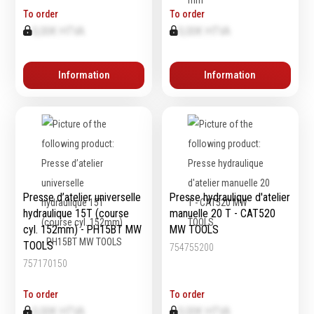
To order
To order
0,00€ HTVA
0,00€ HTVA
Equipement
d'atelier
Information
Information
Levage & transport
Pompes & Vérins
Soudage & Matériel
haute température
Etaux
Mobilier & rangement
Presse d’atelier universelle
Presse hydraulique d'atelier
Marquage & Signalisation
hydraulique 15T (course
manuelle 20 T - CAT520
Travail du tube
cyl. 152mm) - PH15BT MW
MW TOOLS
Nettoyage & entretien
TOOLS
754755200
Equipement electrique
757170150
Tuyauterie et hydraulique
To order
To order
Equipement
0,00€ HTVA
0,00€ HTVA
pneumatique