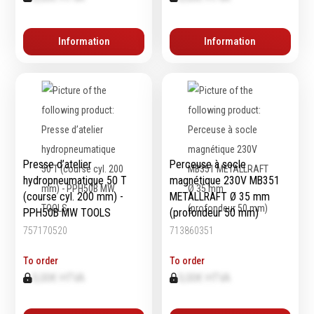
Echelles & Escabeaux
Graissage & huilage
Information
Information
Presse d’atelier
Perceuse à socle
hydropneumatique 50 T
magnétique 230V MB351
(course cyl. 200 mm) -
METALLRAFT Ø 35 mm
PPH50B MW TOOLS
(profondeur 50 mm)
757170520
713860351
To order
To order
0,00€ HTVA
0,00€ HTVA