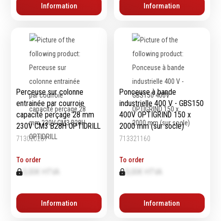
Information
Information
Perceuse sur colonne
Ponceuse à bande
entrainée par courroie
industrielle 400 V - GBS150
capacité perçage 28 mm
400V OPTIGRIND 150 x
230V CM3 B28H OPTIDRILL
2000 mm (sur socle)
713020281
713321160
To order
To order
0,00€ HTVA
0,00€ HTVA
Information
Information