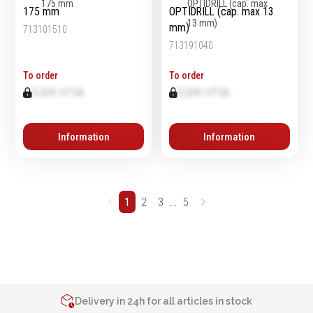
175 mm
OPTIDRILL (cap. max 13
mm)
713101510
713191040
To order
To order
0,00€ HTVA
0,00€ HTVA
Information
Information
...
1
2
3
5
2% de réduction sur les commandes via l’eshop
Contact us at
+32 4 377 31 51
Delivery in 24h for all articles in stock