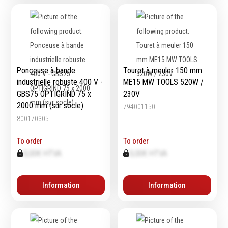
Ponceuse à bande
Touret à meuler 150 mm
industrielle robuste 400 V -
ME15 MW TOOLS 520W /
GBS75 OPTIGRIND 75 x
230V
2000 mm (sur socle)
794001150
800170305
To order
To order
0,00€ HTVA
0,00€ HTVA
Information
Information