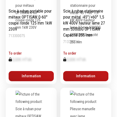
Scie à ruban portable pour
Scie à ruban stationnaire
métaux OPTISAW 0-60°
pour métal -45°/+60° 1,5
coupe ronde 125 mm 1kW
kW 400V hauteur lame 27
230V
mm S300DG OPTISAW
Capacité 255 mm
713300075
713290290
To order
To order
0,00€ HTVA
0,00€ HTVA
Information
Information