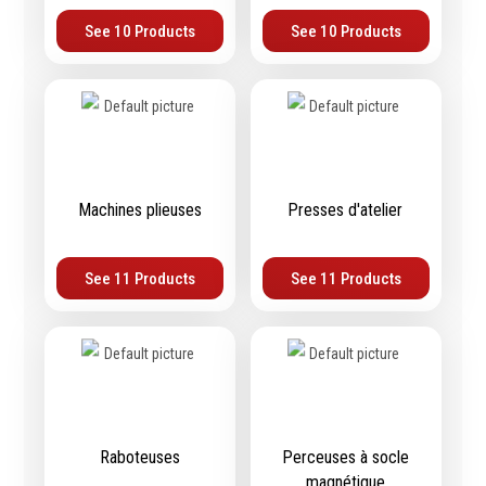
contrôle
Machines sur accu
See 10 Products
See 10 Products
Mètres
Machines sur secteur
Niveaux
Machines stationaires
Pieds à coulisse
Machine à moteur
Micromètres
combustion
Mesureurs laser
Machines pneumatiques
Caméras d'inspection
Pièces détachées
Machines plieuses
Presses d'atelier
Equerres
machines
Compas
Pointes à traçer
See 11 Products
See 11 Products
Mesure d'angles
Mesure de l'électricité
Mesure du poids
Mesure de la puissance
Mesure de l'humidité
Mesure de la
Raboteuses
Perceuses à socle
température
magnétique