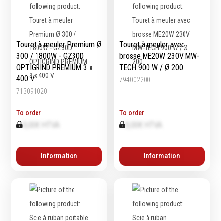
Touret à meuler Premium Ø
Touret à meuler avec
300 / 1800W - GZ30D
brosse ME20W 230V MW-
OPTIGRIND PREMIUM 3 x
TECH 900 W / Ø 200
400 V
794002200
713091020
To order
To order
0,00€ HTVA
0,00€ HTVA
Information
Information