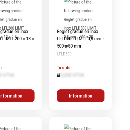
 gradué en inox
Réglet gradué en inox
 LIMIT 200 x 13 x
LFLD500 LIMIT 0,8 mm -
500 x 30 mm
LFLD500
r
To order
€ HTVA
0,00€ HTVA
Information
Information