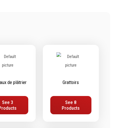
Machine à moteur combustion
Machines pneumatiques
Pièces détachées machines
aux de plâtrier
Grattoirs
See 3
See 8
Products
Products