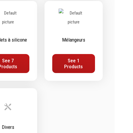
Chimie
Lubrifiants
Nettoyants
Dégrippants
lets à silicone
Mélangeurs
Dégraissants
Silicone
See 7
See 1
Colles
Products
Products
Frein filet
Protection
Marquage & Peintures
Isolants
Etanchéité
Divers