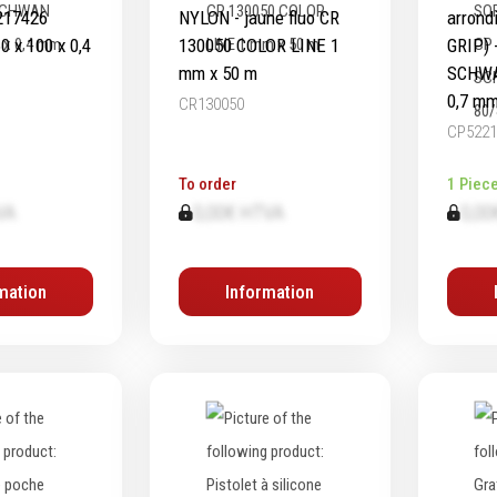
217426
NYLON - jaune fluo CR
arrond
 x 100 x 0,4
130050 COLOR LINE 1
GRIP) 
mm x 50 m
SCHWA
0,7 m
CR130050
CP5221
To order
1 Piec
VA
0,00€ HTVA
0,00
mation
Information