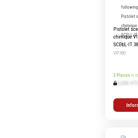
Pistolet sc
chimique V
SCELL-IT 3
VIP380
2 Pieces
In s
0,00€ HT
Infor