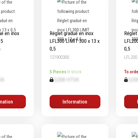
ué en inox
Réglet gradué en inox
Réglet
,5
LFL300 LIMIT 300 x 13 x
LFL200
0,5
0,5
0
121900300
LFL200
5 Pieces
In stock
To orde
VA
0,00€ HTVA
0,00
mation
Information