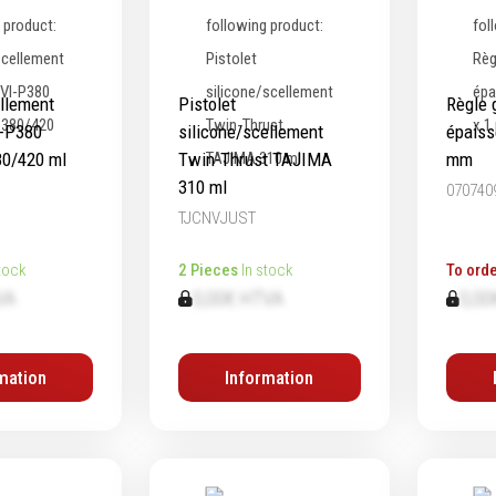
ellement
Pistolet
Règle 
I-P380
silicone/scellement
épaiss
80/420 ml
Twin-Thrust TAJIMA
mm
310 ml
070740
TJCNVJUST
tock
2 Pieces
In stock
To orde
VA
0,00€ HTVA
0,00
mation
Information