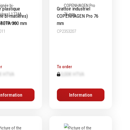
r plastique
Grattoir industriel
ée bi-matières)
COPENHAGEN Pro 76
 BETA 300 mm
mm
011
CP2353207
r
To order
€ HTVA
0,00€ HTVA
Information
Information