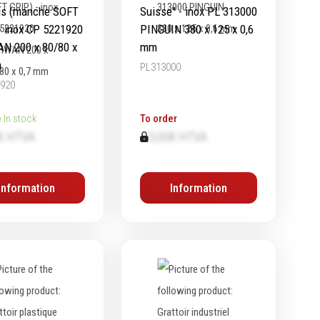
is (manche SOFT
Suisse" - inox PL 313000
- inox CP 5221920
PINGUIN 380 x 125 x 0,6
N 200 x 80/80 x
mm
m
PL313000
920
e
In stock
To order
€ HTVA
0,00€ HTVA
Information
Information