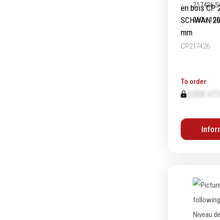
en bois CP 
Graissage & huilage
SCHWAN 260
mm
CP217426
To order
0,00€ HT
Infor