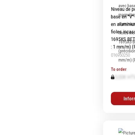
Niveau de p
base en "V"
en aluminium
fioles inca
1695XS BET
: 1 mm/m) 
016950250
To order
0,00€ HT
Infor