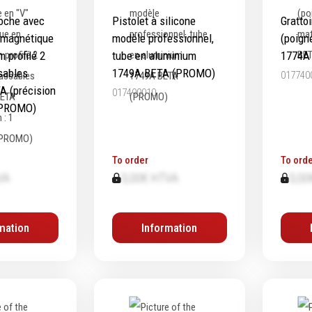
oche avec
Pistolet à silicone
Grattoi
 magnétique
modèle professionnel,
(poign
 profilé 2
tube en aluminium
1774A
ssables
1749A BETA (PROMO)
017740
A (précision
017490010
(PROMO)
To order
To orde
VA
0,00€ HTVA
0,00
mation
Information