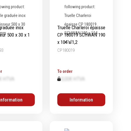
graduée inox
Truelle Charleroi épaisse
eur 500 x 30 x 1
CP 180019 SCHWAN 190
x 104 x 1,2
93
CP180019
r
To order
€ HTVA
0,00€ HTVA
Information
Information