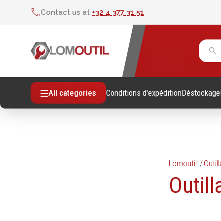
Contact us at
+32 4 377 31 51
Conditions d'expédition
Déstockage
All categories
Lomoutil
Outil
Fixations
Outil
Outil
Vis sans empreintes
Clés
Vis avec empreinte
Douill
Tiges filetees & goujons filetés
Tourne