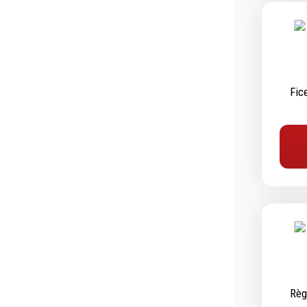
Outillage de coupe
Abras
Forets
Ponça
Alésoirs
Poliss
Burins
Nettoy
Fic
Scies cloches & fraises trépans
Meula
Fraises à queue cylindrique
Outill
Fraises à carotter
Brosse
Fraises à alésage
Lames de scie
Filetage
Tournage et plaquettes
Emporte-pièces
Douilles
Règ