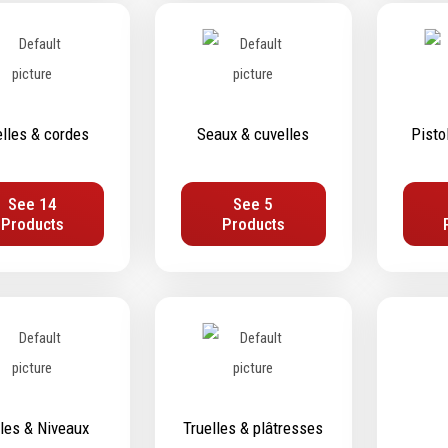
ifs
Protection & Sécurité
ge
Protection de la tête
age
Protection des yeux
age
Protection des oreilles
elles & cordes
Seaux & cuvelles
Pisto
ge
Protection respiratoire
age diamanté
Protection des mains
See 14
See 5
s métalliques
Protection des pieds
Products
Products
Protection intégrales
Kits antichutes
Vêtements de travail
les & Niveaux
Truelles & plâtresses