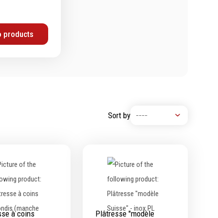
 products
Sort by
sse à coins
Plâtresse "modèle