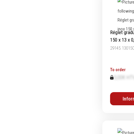
Réglet grad
150 x 13 x 0
29145.13015
To order
0,00€ HT
Infor