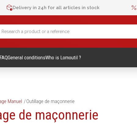
Delivery in 24h for all articles in stock
FAQ
General conditions
Who is Lomoutil ?
lage Manuel
Outillage de maçonnerie
lage Manuel
Métrologie et contrôle
lage de maçonnerie
Mètres
es et accessoires
Niveaux
vis
Pieds à coulisse