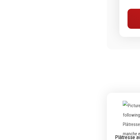
Equipement d'atelier
Levage & transport
Pompes & Vérins
Soudage & Matériel haute
température
Etaux
Mobilier & rangement
Marquage & Signalisation
Travail du tube
Nettoyage & entretien
Equipement electrique
Tuyauterie et hydraulique
Equipement pneumatique
Plâtresse 
Echelles & Escabeaux