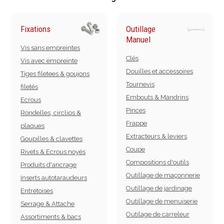
Fixations
Outillage
Manuel
Vis sans empreintes
Clés
Vis avec empreinte
Douilles et accessoires
Tiges filetees & goujons
Tournevis
filetés
Embouts & Mandrins
Ecrous
Pinces
Rondelles, circlips &
Frappe
plaques
Extracteurs & leviers
Goupilles & clavettes
Coupe
Rivets & Ecrous noyés
Compositions d'outils
Produits d'ancrage
Outillage de maçonnerie
Inserts autotaraudeurs
Outillage de jardinage
Entretoises
Outillage de menuiserie
Serrage & Attache
Outilage de carreleur
Assortiments & bacs