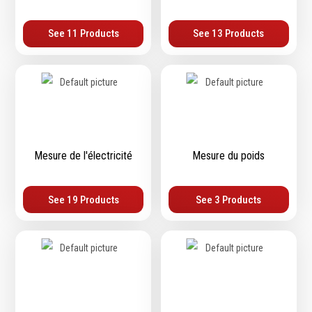
See 11 Products
See 13 Products
Equipement
d'atelier
Levage & transport
Pompes & Vérins
Soudage & Matériel
haute température
Mesure de l'électricité
Mesure du poids
Etaux
Mobilier & rangement
See 19 Products
See 3 Products
Marquage & Signalisation
Travail du tube
Nettoyage & entretien
Equipement electrique
Tuyauterie et hydraulique
Equipement
pneumatique