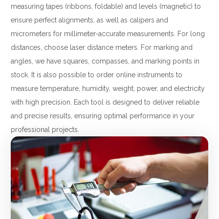
measuring tapes (ribbons, foldable) and levels (magnetic) to
Tournevis
filetés
ensure perfect alignments, as well as calipers and
Embouts & Mandrins
Ecrous
micrometers for millimeter-accurate measurements. For long
Pinces
Rondelles, circlips &
distances, choose laser distance meters. For marking and
Frappe
plaques
Extracteurs & leviers
angles, we have squares, compasses, and marking points in
Goupilles & clavettes
Coupe
stock. It is also possible to order online instruments to
Rivets & Ecrous noyés
Compositions d'outils
Produits d'ancrage
measure temperature, humidity, weight, power, and electricity
Outillage de maçonnerie
Inserts autotaraudeurs
with high precision. Each tool is designed to deliver reliable
Outillage de jardinage
Entretoises
and precise results, ensuring optimal performance in your
Outillage de menuiserie
Serrage & Attache
professional projects.
Outilage de carreleur
Assortiments & bacs
Divers
Ressort à traction
Métrologie et
Machines