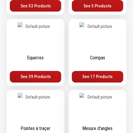
See 53 Products
See 5 Products
Emporte-pièces
Douilles
Protection &
Chimie
Sécurité
Lubrifiants
Equerres
Compas
Protection de la tête
Nettoyants
Protection des yeux
Dégrippants
Protection des oreilles
Dégraissants
See 39 Products
See 17 Products
Protection respiratoire
Silicone
Protection des mains
Colles
Protection des pieds
Frein filet
Protection intégrales
Protection
Kits antichutes
Marquage & Peintures
Vêtements de travail
Isolants
Pointes à traçer
Mesure d'angles
Etanchéité