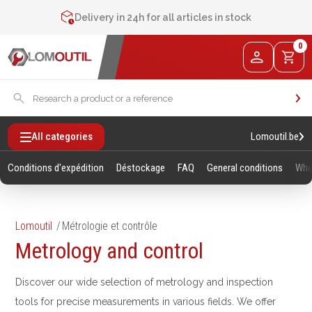
Contact us at
+32 4 377 31 51
Delivery in 24h for all articles in stock
2% de réduction sur les commandes via l’eshop
0
Contact us at
+32 4 377 31 51
Lomoutil.be
All categories
Conditions d'expédition
Déstockage
FAQ
General conditions
Who
Lomoutil
Métrologie et contrôle
Metrology and control
Fixations
Outillage
Manuel
Vis sans empreintes
Discover our wide selection of metrology and inspection
Clés
Vis avec empreinte
tools for precise measurements in various fields. We offer
Douilles et accessoires
Tiges filetees & goujons