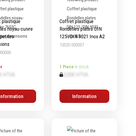
t plastique
Coffret plastique
les noyau-cuivre
Rondelles plates DIN
petites
125 /DIN 9021 Inox A2
sions
10020.000007
000006
r
1 Piece
In stock
€ HTVA
0,00€ HTVA
Information
Information