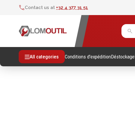
Contact us at
+32 4 377 31 51
Conditions d'expédition
Déstockage
All categories
Fixations
Outil
Vis sans empreintes
Clés
Vis avec empreinte
Douill
Tiges filetees & goujons filetés
Tourne