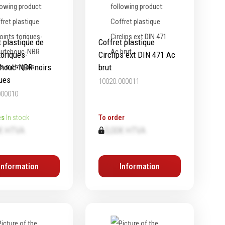
t plastique de
Coffret plastique
toriques-
Circlips ext DIN 471 Ac
houc-NBR noirs
brut
ues
10020.000011
000010
es
In stock
To order
€ HTVA
0,00€ HTVA
Information
Information