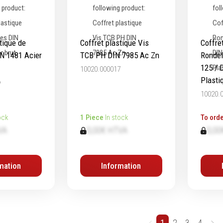
tique de
Coffret plastique Vis
Coffre
IN 1481 Acier
TCB PH DIN 7985 Ac Zn
Rondel
125 / 
10020.000017
Plasti
6
10020.
ock
1 Piece
In stock
To orde
VA
0,00€ HTVA
0,00
mation
Information
1
2
3
4