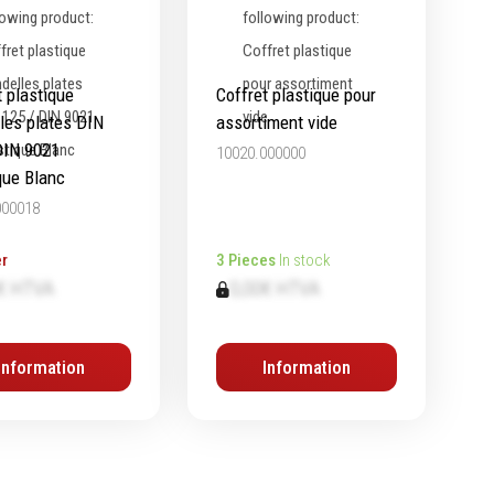
t plastique
Coffret plastique pour
les plates DIN
assortiment vide
DIN 9021
10020.000000
que Blanc
000018
r
3 Pieces
In stock
€ HTVA
0,00€ HTVA
Information
Information