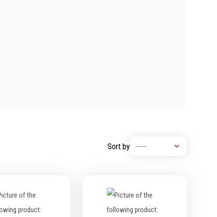
Chimie
Lubrifiants
Nettoyants
Dégrippants
Dégraissants
Silicone
Colles
Frein filet
Protection
Marquage & Peintures
Sort by
Isolants
Etanchéité