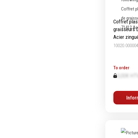
Graissage & huilage
Coffret plas
graisseurs 
Acier zingu
10020.00000
To order
0,00€ HT
Infor