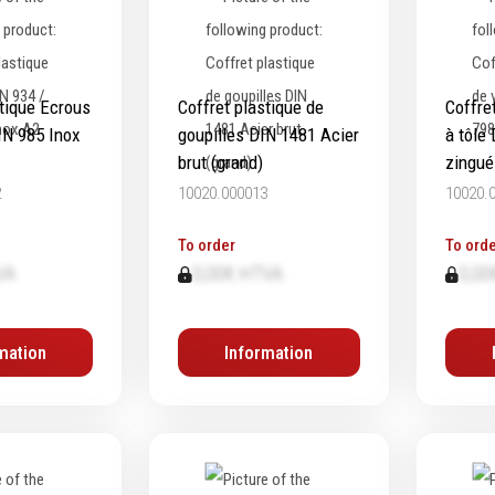
stique Ecrous
Coffret plastique de
Coffret
IN 985 Inox
goupilles DIN 1481 Acier
à tôle
brut (grand)
zingué
2
10020.000013
10020.
To order
To orde
VA
0,00€ HTVA
0,00
mation
Information