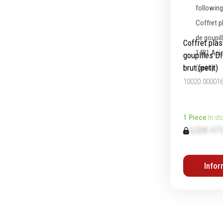
Coffret plas
goupilles D
brut (petit)
10020.00001
1 Piece
In st
0,00€ HT
Infor