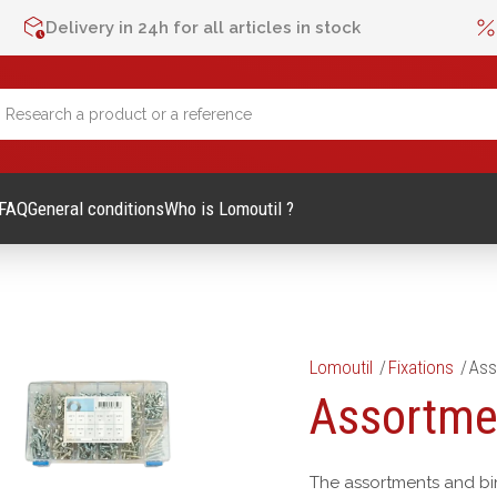
Delivery in 24h for all articles in stock
FAQ
General conditions
Who is Lomoutil ?
Lomoutil
Fixations
Ass
lage Manuel
Métrologie et contrôle
Assortme
Mètres
es et accessoires
Niveaux
The assortments and bin
vis
Pieds à coulisse