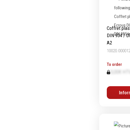
Coffret pla
DIN 934 / D
A2
10020.00001
To order
0,00€ HT
Infor