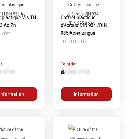
t plastique Vis TH
Coffret plastique
3 Ac Zn
d'écrous DIN 934 /DIN
985 Acier zingué
000002
10020.000003
r
To order
€ HTVA
0,00€ HTVA
Information
Information