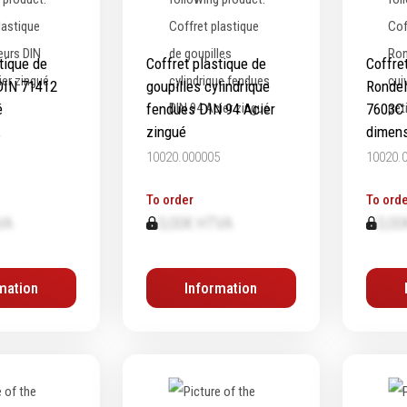
tique de
Coffret plastique de
Coffre
DIN 71412
goupilles cylindrique
Rondel
é
fendues DIN 94 Acier
7603C 
zingué
dimen
4
10020.000005
10020.
To order
To orde
VA
0,00€ HTVA
0,00
mation
Information