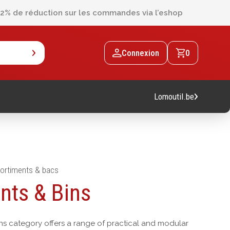
2% de réduction sur les commandes via l’eshop
Connexion
0
Lomoutil.be
ortiments & bacs
Machines
nts & Bins
Machines sur accu
Machines sur secteur
s category offers a range of practical and modular
Machines stationaires