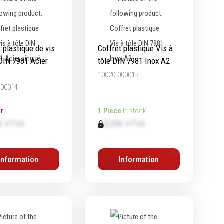
 plastique de vis
Coffret plastique Vis à
 DIN 7981 Acier
tôle DIN 7981 Inox A2
10020.000015
000014
r
1 Piece
In stock
€ HTVA
0,00€ HTVA
Information
Information