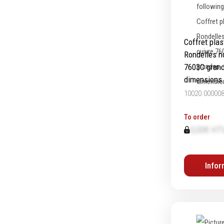
Coffret plas
Rondelles n
7603C gran
dimensions
10020.00000
To order
0,00€ HT
Infor