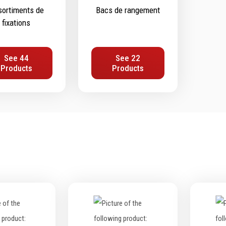
ortiments de
Bacs de rangement
ifs
Protection & Sécurité
fixations
ge
Protection de la tête
age
Protection des yeux
See 44
See 22
age
Protection des oreilles
Products
Products
ge
Protection respiratoire
age diamanté
Protection des mains
s métalliques
Protection des pieds
Protection intégrales
Kits antichutes
Vêtements de travail