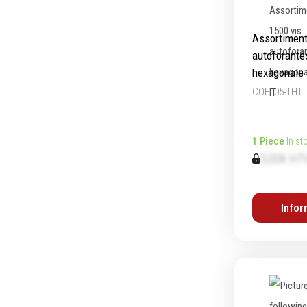
Assortiment
Equipement d'atelier
autoforante
Levage & transport
hexagonale
Pompes & Vérins
COF005-THT
Soudage & Matériel haute
température
1 Piece
In st
Etaux
0,00€ HT
Mobilier & rangement
Marquage & Signalisation
Travail du tube
Infor
Nettoyage & entretien
Equipement electrique
Tuyauterie et hydraulique
Equipement pneumatique
Echelles & Escabeaux