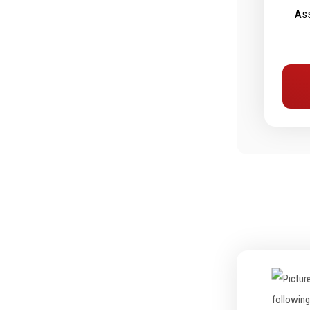
Ass
Outillage de coupe
Abras
Forets
Ponça
Alésoirs
Poliss
Burins
Nettoy
Scies cloches & fraises trépans
Meula
Fraises à queue cylindrique
Outill
Fraises à carotter
Brosse
Fraises à alésage
Lames de scie
Filetage
Tournage et plaquettes
Emporte-pièces
Douilles