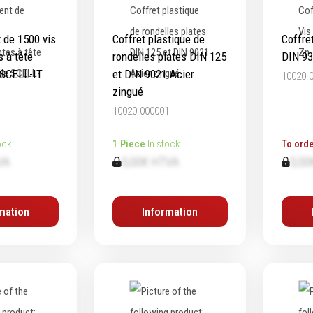
 de 1500 vis
Coffret plastique de
Coffre
s à tête
rondelles plates DIN 125
DIN 93
 SCELL-IT
et DIN 9021 Acier
10020.
zingué
10020.000001
ock
1 Piece
In stock
To orde
VA
0,00€ HTVA
0,00
mation
Information