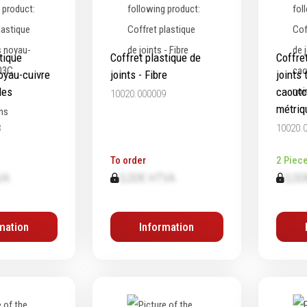
tique
Coffret plastique de
Coffre
oyau-cuivre
joints - Fibre
joints 
des
caoutc
10020.000009
métriq
8
10020.
To order
2 Piec
VA
0,00€ HTVA
0,00
mation
Information