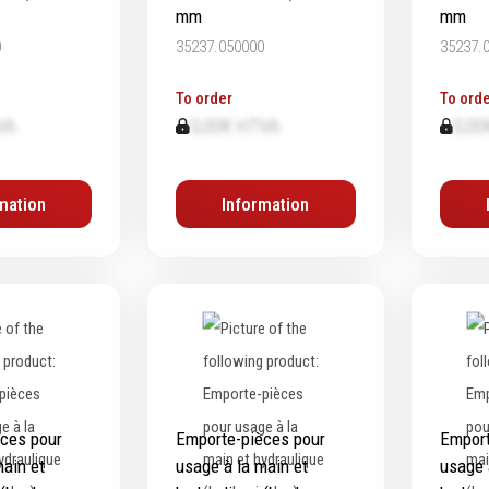
mm
mm
0
35237.050000
35237.
To order
To orde
VA
0,00€ HTVA
0,00
mation
Information
ces pour
Emporte-pièces pour
Emport
main et
usage à la main et
usage 