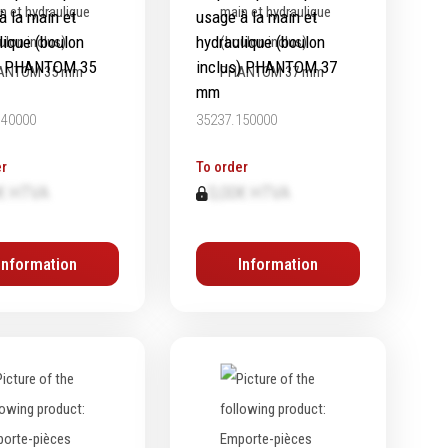
à la main et
usage à la main et
lique (boulon
hydraulique (boulon
s) PHANTOM 35
inclus) PHANTOM 37
mm
140000
35237.150000
r
To order
€ HTVA
0,00€ HTVA
Information
Information