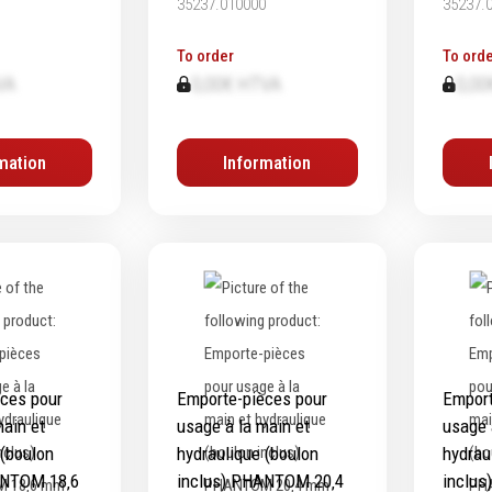
35237.010000
35237.
To order
To orde
VA
0,00€ HTVA
0,00
mation
Information
ces pour
Emporte-pièces pour
Emport
main et
usage à la main et
usage 
 (boulon
hydraulique (boulon
hydrau
ANTOM 18‚6
inclus) PHANTOM 20‚4
inclu