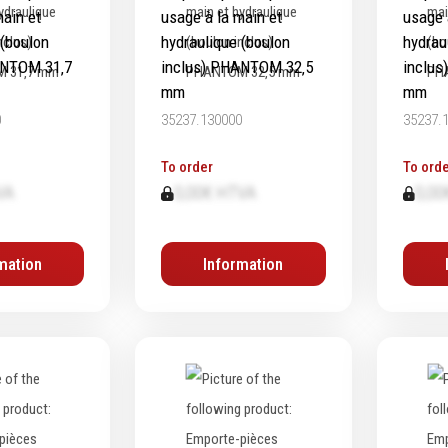
main et
usage à la main et
usage 
 (boulon
hydraulique (boulon
hydrau
ANTOM 31‚7
inclus) PHANTOM 32‚5
inclu
mm
mm
0
35237.130000
35237.
To order
To orde
VA
0,00€ HTVA
0,00
mation
Information