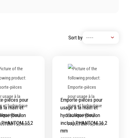
Chimie
Lubrifiants
Nettoyants
Sort by
Dégrippants
Dégraissants
Silicone
Colles
Frein filet
Protection
Marquage & Peintures
e-pièces pour
Emporte-pièces pour
Isolants
à la main et
usage à la main et
Etanchéité
lique (boulon
hydraulique (boulon
s) PHANTOM 15‚2
inclus) PHANTOM 16‚2
mm