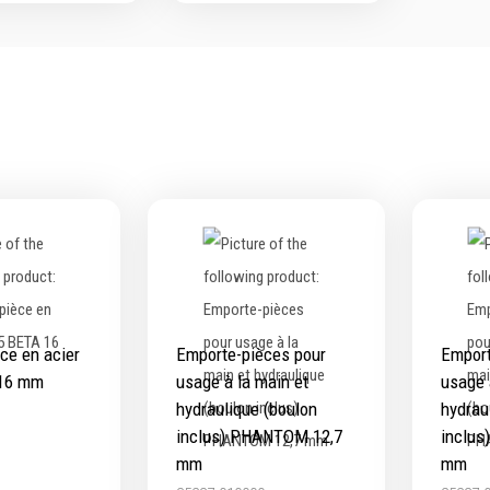
ifs
Protection & Sécurité
ge
Protection de la tête
age
Protection des yeux
age
Protection des oreilles
ge
Protection respiratoire
age diamanté
Protection des mains
s métalliques
Protection des pieds
Protection intégrales
Kits antichutes
Vêtements de travail
ce en acier
Emporte-pièces pour
Emport
 16 mm
usage à la main et
usage 
hydraulique (boulon
hydrau
inclus) PHANTOM 12,7
inclu
mm
mm