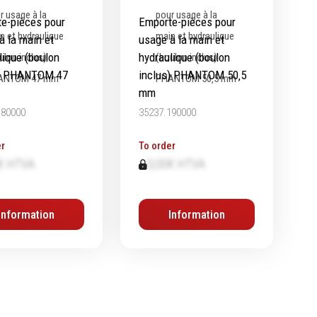
e-pièces pour
Emporte-pièces pour
à la main et
usage à la main et
lique (boulon
hydraulique (boulon
s) PHANTOM 47
inclus) PHANTOM 50‚5
mm
180000
35237.190000
r
To order
€ HTVA
0,00€ HTVA
Information
Information