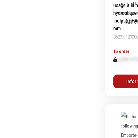
usage à la 
hydraulique
inclus) PH
mm
35237.12000
To order
0,00€ HT
Infor