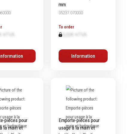
mm
060000
35237.070000
r
To order
€ HTVA
0,00€ HTVA
Information
Information
e-pièces pour
Emporte-pièces pour
à la main et
usage à la main et