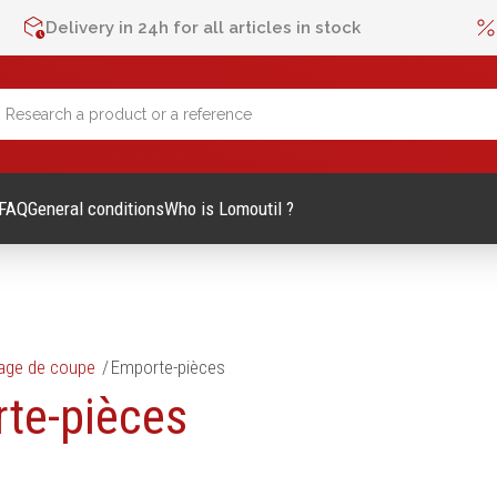
Delivery in 24h for all articles in stock
FAQ
General conditions
Who is Lomoutil ?
lage de coupe
Emporte-pièces
lage Manuel
Métrologie et contrôle
te-pièces
Mètres
es et accessoires
Niveaux
vis
Pieds à coulisse