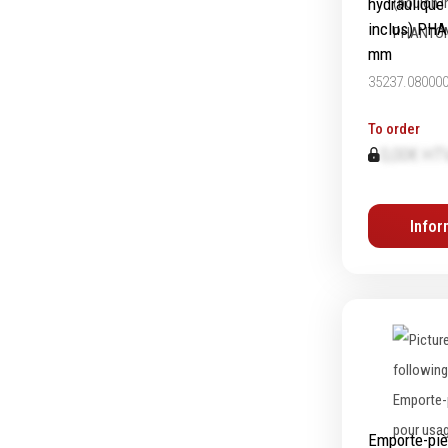
hydraulique
inclus) PH
mm
35237.08000
To order
0,00€ HT
Infor
Emporte-piè