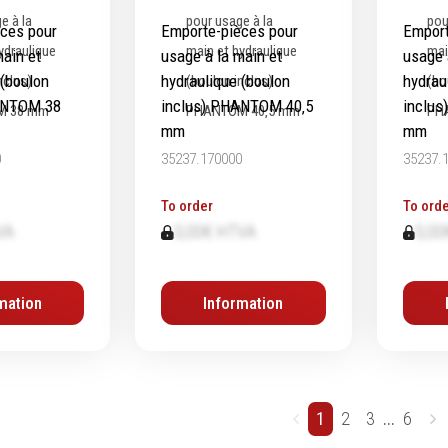
ces pour
Emporte-pièces pour
Emport
main et
usage à la main et
usage 
 (boulon
hydraulique (boulon
hydrau
ANTOM 38
inclus) PHANTOM 40‚5
inclu
mm
mm
0
35237.170000
35237.
To order
To orde
VA
0,00€ HTVA
0,00
mation
Information
1
2
3
...
6