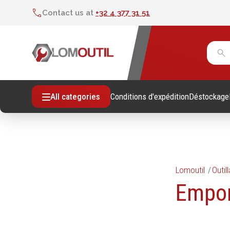
Contact us at
+32 4 377 31 51
Conditions d'expédition
Déstockage
All categories
Lomoutil
Outil
Fixations
Outil
Empor
Vis sans empreintes
Clés
Vis avec empreinte
Douill
Tiges filetees & goujons filetés
Tourne