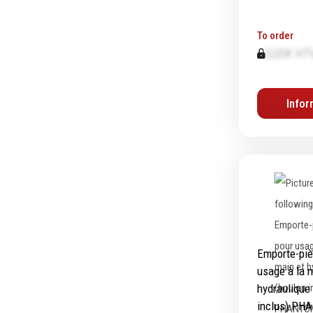
To order
Equipement d'atelier
0,00€ HT
Levage & transport
Pompes & Vérins
Infor
Soudage & Matériel haute
température
Etaux
Mobilier & rangement
Marquage & Signalisation
Travail du tube
Nettoyage & entretien
Equipement electrique
Emporte-piè
Tuyauterie et hydraulique
usage à la 
hydraulique
Equipement pneumatique
inclus) PH
Echelles & Escabeaux