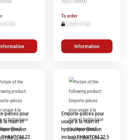
020000
35237.030000
r
To order
€ HTVA
0,00€ HTVA
Information
Information
e-pièces pour
Emporte-pièces pour
à la main et
usage à la main et
lique (boulon
hydraulique (boulon
s) PHANTOM 22
inclus) PHANTOM 22‚5