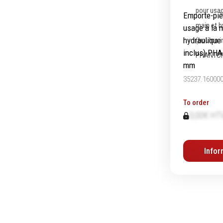
Emporte-piè
usage à la 
hydraulique
inclus) PH
mm
35237.16000
To order
0,00€ HT
Infor