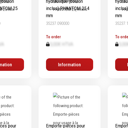
 (boulon
hydraulique (boulon
hydrau
ANTOM 25
inclus) PHANTOM 25‚4
inclu
mm
mm
0
35237.090000
35237.
To order
To orde
VA
0,00€ HTVA
0,00
mation
Information
ces pour
Emporte-pièces pour
Emport