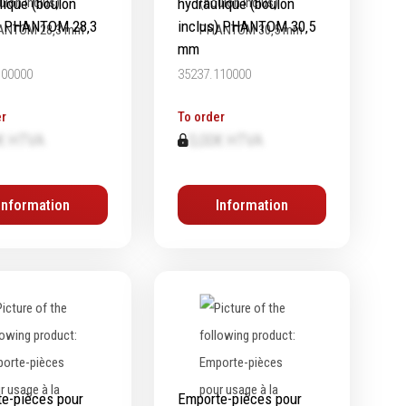
lique (boulon
hydraulique (boulon
s) PHANTOM 28‚3
inclus) PHANTOM 30‚5
mm
100000
35237.110000
r
To order
€ HTVA
0,00€ HTVA
Information
Information
e-pièces pour
Emporte-pièces pour