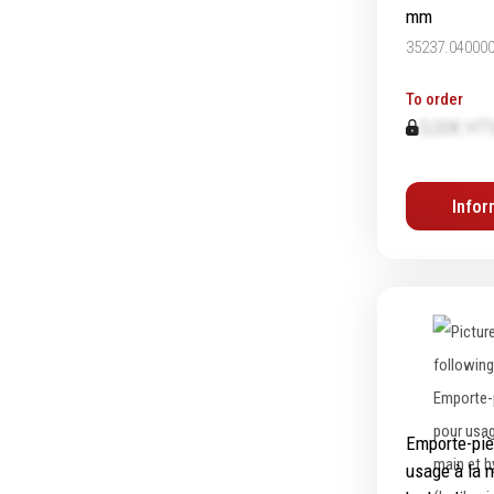
mm
Graissage & huilage
35237.04000
To order
0,00€ HT
Infor
Emporte-piè
usage à la 