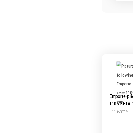
Outillage de coupe
Abras
Forets
Ponça
Alésoirs
Poliss
Burins
Nettoy
Scies cloches & fraises trépans
Meula
Fraises à queue cylindrique
Outill
Fraises à carotter
Brosse
Fraises à alésage
Lames de scie
Filetage
Emporte-piè
Tournage et plaquettes
1105 BETA
Emporte-pièces
011050016
Douilles