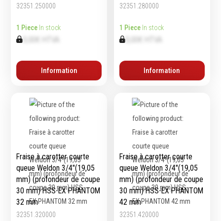
32351.250000
32351.280000
1 Piece
In stock
1 Piece
In stock
Equipement
0,00€ HTVA
0,00€ HTVA
d'atelier
Levage & transport
Information
Information
Pompes & Vérins
Soudage & Matériel
haute température
Etaux
Mobilier & rangement
Marquage & Signalisation
Fraise à carotter courte
Fraise à carotter courte
Travail du tube
queue Weldon 3/4″(19,05
queue Weldon 3/4″(19,05
Nettoyage & entretien
mm) (profondeur de coupe
mm) (profondeur de coupe
Equipement electrique
30 mm) HSS-EX PHANTOM
30 mm) HSS-EX PHANTOM
Tuyauterie et hydraulique
32 mm
42 mm
Equipement
32351.320000
32351.420000
pneumatique