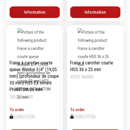
Information
Information
Fraise à carotter courte
Fraise à carotter courte
queue Weldon 3/4″ (19,05
HSS 36 x 25 mm
mm) (profondeur de coupe
33537.360000
30 mm) HSS-EX nitruré
PHANTOM 26 mm
33537.260000
To order
To order
0,00€ HTVA
0,00€ HTVA