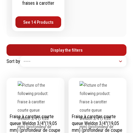
contrôle
fraises à carotter
Machines sur accu
Mètres
Machines sur secteur
Niveaux
Machines stationaires
See 14 Products
Pieds à coulisse
Machine à moteur
Micromètres
combustion
Mesureurs laser
Machines pneumatiques
Display the filters
Caméras d'inspection
Pièces détachées
Equerres
machines
Sort by
Compas
Pointes à traçer
Mesure d'angles
Mesure de l'électricité
Mesure du poids
Mesure de la puissance
Mesure de l'humidité
Fraise à carotter courte
Fraise à carotter courte
Mesure de la
queue Weldon 3/4″(19,05
queue Weldon 3/4″(19,05
température
mm) (profondeur de coupe
mm) (profondeur de coupe