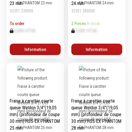
23 mm
24 mm
Emporte-pièces
32351.230000
32351.240000
Douilles
To order
2 Pieces
In stock
0,00€ HTVA
0,00€ HTVA
Protection &
Chimie
Sécurité
Information
Information
Lubrifiants
Protection de la tête
Nettoyants
Protection des yeux
Dégrippants
Protection des oreilles
Dégraissants
Protection respiratoire
Silicone
Protection des mains
Colles
Protection des pieds
Frein filet
Fraise à carotter courte
Fraise à carotter courte
Protection intégrales
Protection
queue Weldon 3/4″(19,05
queue Weldon 3/4″(19,05
Kits antichutes
Marquage & Peintures
mm) (profondeur de coupe
mm) (profondeur de coupe
Vêtements de travail
Isolants
30 mm) HSS-EX PHANTOM
30 mm) HSS-EX PHANTOM
25 mm
28 mm
Etanchéité