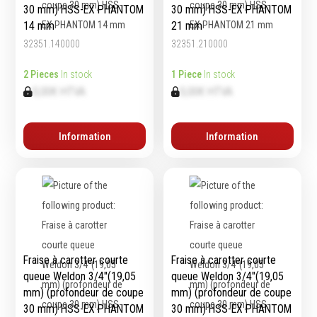
Épaissimètre
30 mm) HSS-EX PHANTOM
30 mm) HSS-EX PHANTOM
14 mm
21 mm
32351.140000
32351.210000
Outillage de
Abrasifs
2 Pieces
In stock
1 Piece
In stock
coupe
0,00€ HTVA
0,00€ HTVA
Ponçage
Forets
Polissage
Alésoirs
Nettoyage
Information
Information
Burins
Meulage
Scies cloches & fraises
Outillage diamanté
trépans
Brosses métalliques
Fraises à queue
cylindrique
Fraises à carotter
Fraises à alésage
Fraise à carotter courte
Fraise à carotter courte
queue Weldon 3/4″(19,05
queue Weldon 3/4″(19,05
Lames de scie
mm) (profondeur de coupe
mm) (profondeur de coupe
Filetage
30 mm) HSS-EX PHANTOM
30 mm) HSS-EX PHANTOM
Tournage et plaquettes