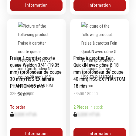
Information
Information
Fraise à carotter courte
Fraise à carotter Fein
queue Weldon 3/4″ (19,05
QuickIN avec cône Ø 18
mm) (profondeur de coupe
mm (profondeur de coupe
30 mm) HSS-EX nitruré
40 mm) HSS-EX PHANTOM
PHANTOM 56 mm
18 mm
33537.560000
33500.180000
To order
2 Pieces
In stock
0,00€ HTVA
0,00€ HTVA
Information
Information