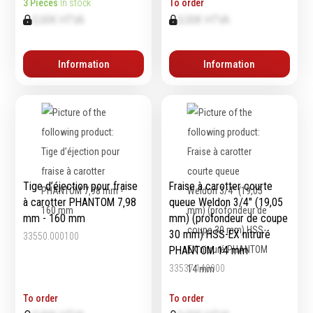
3 Pieces
In stock
To order
0,00€ HTVA
0,00€ HTVA
Information
Information
Tige d’éjection pour fraise
Fraise à carotter courte
à carotter PHANTOM 7‚98
queue Weldon 3/4″ (19,05
mm - 160 mm
mm) (profondeur de coupe
30 mm) HSS-EX nitruré
33550.000100
PHANTOM 14 mm
33537.140000
To order
To order