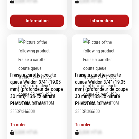
0,00€ HTVA
0,00€ HTVA
Information
Information
Fraise à carotter courte
Fraise à carotter courte
queue Weldon 3/4″ (19,05
queue Weldon 3/4″ (19,05
mm) (profondeur de coupe
mm) (profondeur de coupe
30 mm) HSS-EX nitruré
30 mm) HSS-EX nitruré
PHANTOM 34 mm
PHANTOM 30 mm
33537.340000
33537.300000
To order
To order
0,00€ HTVA
0,00€ HTVA