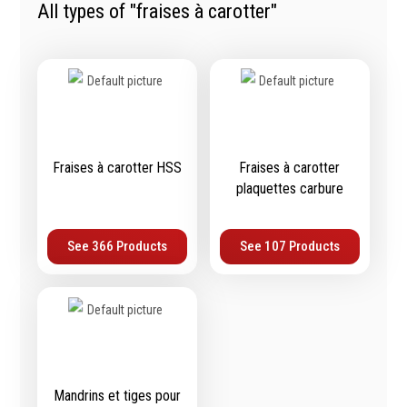
All types of "fraises à carotter"
Tournevis
filetés
Embouts & Mandrins
Ecrous
Pinces
Rondelles, circlips &
Frappe
plaques
Extracteurs & leviers
Goupilles & clavettes
Coupe
Rivets & Ecrous noyés
Compositions d'outils
Produits d'ancrage
Fraises à carotter HSS
Fraises à carotter
Outillage de maçonnerie
plaquettes carbure
Inserts autotaraudeurs
Outillage de jardinage
Entretoises
Outillage de menuiserie
Serrage & Attache
See 366 Products
See 107 Products
Outilage de carreleur
Assortiments & bacs
Divers
Ressort à traction
Métrologie et
Machines
Mandrins et tiges pour