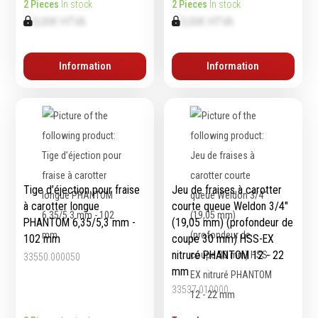
2 Pieces
In stock
2 Pieces
In stock
0,00€ HTVA
0,00€ HTVA
Information
Information
Tige d’éjection pour fraise
Jeu de fraises à carotter
à carotter longue
courte queue Weldon 3/4″
PHANTOM 6‚35/5‚3 mm -
(19,05 mm) (profondeur de
102 mm
coupe 30 mm) HSS-EX
nitruré PHANTOM 12 - 22
33550.000050
mm
33537.010000