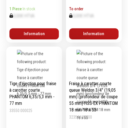
Echelles & Escabeaux
1 Piece
In stock
To order
Graissage & huilage
0,00€ HTVA
0,00€ HTVA
Information
Information
Tige d’éjection pour fraise
Fraise à carotter courte
à carotter courte
queue Weldon 3/4" (19,05
PHANTOM 6‚35/5‚3 mm -
mm) (profondeur de coupe
77 mm
55 mm) HSS-EX PHANTOM
18 mm 18 x 55
33550.000025
32354.180000