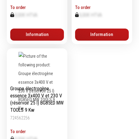
To order
To order
Echelles & Escabeaux
0,00€ HTVA
0,00€ HTVA
Graissage & huilage
Information
Information
Groupe électrogène
essence 3x400 V et 230 V
(réservoir 25 l) BG85ED MW
TOOLS 9 Kw
724562256
To order
0,00€ HTVA