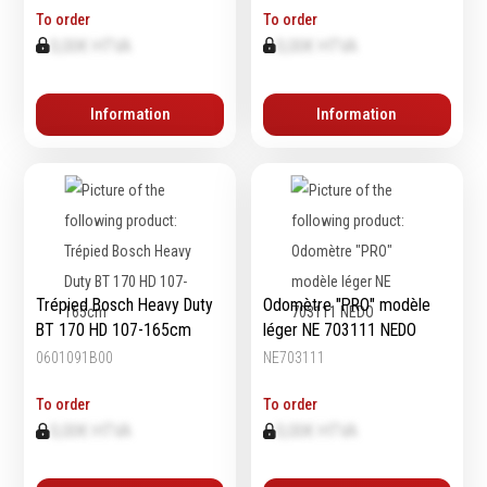
To order
To order
Echelles & Escabeaux
0,00€ HTVA
0,00€ HTVA
Graissage & huilage
Information
Information
Trépied Bosch Heavy Duty
Odomètre "PRO" modèle
BT 170 HD 107-165cm
léger NE 703111 NEDO
0601091B00
NE703111
To order
To order
0,00€ HTVA
0,00€ HTVA