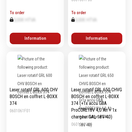
To order
To order
0,00€ HTVA
0,00€ HTVA
Information
Information
Laser rotatif GRL 600 CHV
Laser rotatif GRL 650 CHVG
BOSCH en coffret L-BOXX
BOSCH en coffret L-BOXX
374
374 (+1x accu GBA
ProCORE18V 4,0 Ah + 1x
0601061F01
chargeur GAL 18V-40)
0601061V00