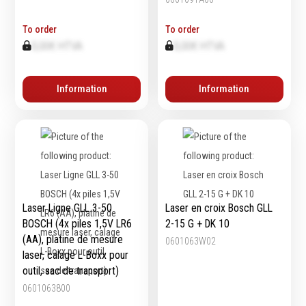
To order
To order
0,00€ HTVA
0,00€ HTVA
Equipement
d'atelier
Information
Information
Levage & transport
Pompes & Vérins
Soudage & Matériel
haute température
Etaux
Mobilier & rangement
Marquage & Signalisation
Laser Ligne GLL 3-50
Laser en croix Bosch GLL
Travail du tube
BOSCH (4x piles 1,5V LR6
2-15 G + DK 10
Nettoyage & entretien
(AA), platine de mesure
0601063W02
Equipement electrique
laser, calage L-Boxx pour
outil, sac de transport)
Tuyauterie et hydraulique
Equipement
0601063800
pneumatique