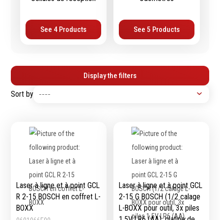
Épaissimètre
See 4 Products
See 5 Products
Outillage de
Abrasifs
coupe
Ponçage
Display the filters
Forets
Polissage
Alésoirs
Nettoyage
Sort by
Burins
Meulage
Scies cloches & fraises
Outillage diamanté
trépans
Brosses métalliques
Fraises à queue
cylindrique
Fraises à carotter
Fraises à alésage
Laser à ligne et à point GCL
Laser à ligne et à point GCL
Lames de scie
R 2-15 BOSCH en coffret L-
2-15 G BOSCH (1/2 calage
Filetage
BOXX
L-BOXX pour outil, 3x piles
Tournage et plaquettes
1,5V LR6 (AA), platine de