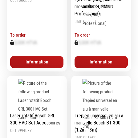
0601066E00
mesure laser, RM 1
Emporte-pièces
Professional)
Douilles
0601066J00
To order
To order
Protection &
Chimie
0,00€ HTVA
0,00€ HTVA
Sécurité
Lubrifiants
Protection de la tête
Information
Information
Nettoyants
Protection des yeux
Dégrippants
Protection des oreilles
Dégraissants
Protection respiratoire
Silicone
Protection des mains
Colles
Protection des pieds
Frein filet
Protection intégrales
Protection
Laser rotatif Bosch GRL
Trépied universel en alu à
Kits antichutes
Marquage & Peintures
300 HVG Set Accessoires
manivelle Bosch BT 300
Vêtements de travail
Isolants
(1,2m - 3m)
061599403Y
Etanchéité
0601091A00