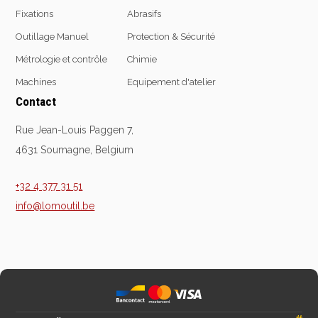
Fixations
Abrasifs
Emporte-pièces
Douilles
Outillage Manuel
Protection & Sécurité
Métrologie et contrôle
Chimie
Machines
Equipement d'atelier
Protection &
Chimie
Contact
Sécurité
Lubrifiants
Rue Jean-Louis Paggen 7,
Protection de la tête
Nettoyants
4631 Soumagne, Belgium
Protection des yeux
Dégrippants
Protection des oreilles
Dégraissants
+32 4 377 31 51
Protection respiratoire
Silicone
info@lomoutil.be
Protection des mains
Colles
Protection des pieds
Frein filet
Protection intégrales
Protection
Kits antichutes
Marquage & Peintures
Vêtements de travail
Isolants
Etanchéité