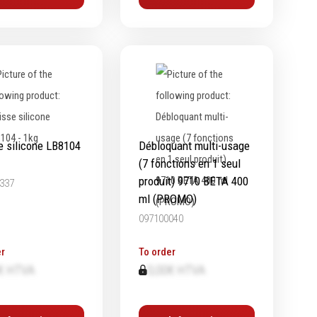
e silicone LB8104
Débloquant multi-usage
(7 fonctions en 1 seul
produit) 9710 BETA 400
337
ml (PROMO)
097100040
r
To order
€ HTVA
0,00€ HTVA