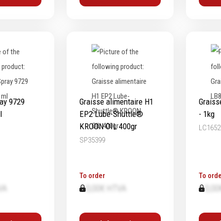
ray 9729
Graisse alimentaire H1
Graiss
l
EP2 Lube-Shuttle®
- 1kg
KROON OIL 400gr
LC1652
SP35399
To order
To orde
VA
0,00€ HTVA
0,00