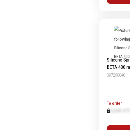
Graissage & huilage
Silicone Sp
BETA 400 m
097290040
To order
0,00€ HT