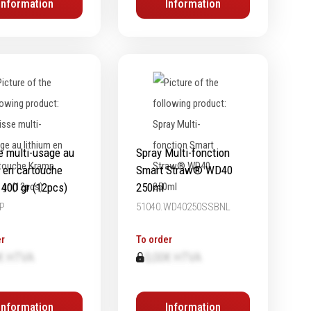
Information
Information
e multi-usage au
Spray Multi-fonction
m en cartouche
Smart Straw® WD40
400 gr (12pcs)
250ml
P
51040.WD40250SSBNL
r
To order
€ HTVA
0,00€ HTVA
Information
Information