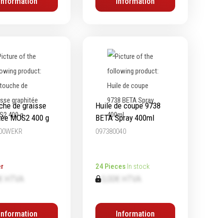
Information
Information
che de graisse
Huile de coupe 9738
tée MOS2 400 g
BETA Spray 400ml
00WEKR
097380040
r
24 Pieces
In stock
€ HTVA
0,00€ HTVA
Information
Information