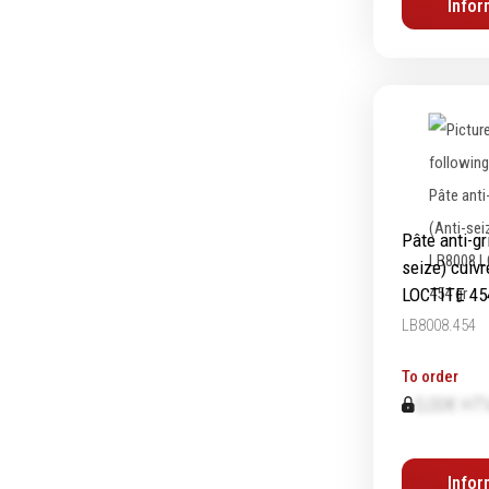
Infor
Pâte anti-gr
seize) cuiv
LOCTITE 45
LB8008.454
To order
0,00€ HT
Infor