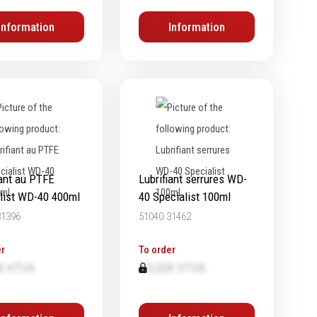
Chimie
Information
Information
Lubrifiants
Nettoyants
Dégrippants
Dégraissants
Silicone
Colles
Frein filet
iant au PTFE
Lubrifiant serrures WD-
Protection
list WD-40 400ml
40 Specialist 100ml
Marquage & Peintures
31396
51040.31462
Isolants
r
To order
Etanchéité
€ HTVA
0,00€ HTVA