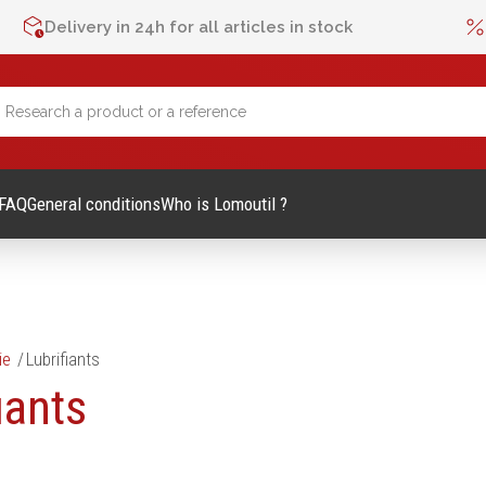
Delivery in 24h for all articles in stock
FAQ
General conditions
Who is Lomoutil ?
ie
Lubrifiants
lage Manuel
Métrologie et contrôle
iants
Mètres
es et accessoires
Niveaux
vis
Pieds à coulisse