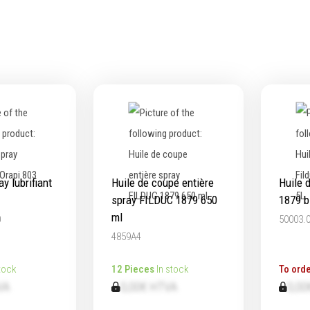
ts & Mandrins
Micromètres
Mesureurs laser
e
Caméras d'inspection
eurs & leviers
Equerres
Compas
itions d'outils
Pointes à traçer
age de maçonnerie
Mesure d'angles
age de jardinage
Mesure de l'électricité
age de menuiserie
Mesure du poids
ay lubrifiant
Huile de coupe entière
Huile 
ge de carreleur
Mesure de la puissance
spray FILDUC 1879 650
1879 b
Mesure de l'humidité
ml
0
50003.
Mesure de la température
4859A4
Épaissimètre
tock
12 Pieces
In stock
To orde
VA
0,00€ HTVA
0,00