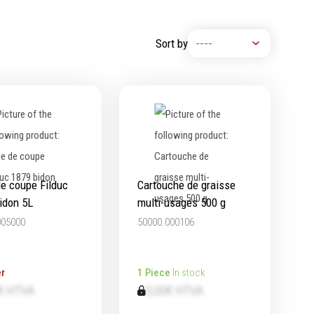
Machine à moteur combustion
Machines pneumatiques
Sort by
Pièces détachées machines
de coupe Filduc
Cartouche de graisse
idon 5L
multi-usages 500 g
005000
50000.000106
r
1 Piece
In stock
€ HTVA
0,00€ HTVA