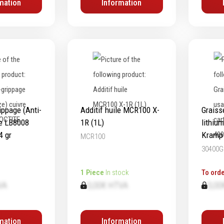
mation
Information
ippage (Anti-
Additif huile MCR100 X-
Graiss
re LB8008
1R (1L)
lithiu
4 gr
Kramp 
MCR100
30400G
1 Piece
In stock
To orde
VA
0,00€ HTVA
0,00
mation
Information