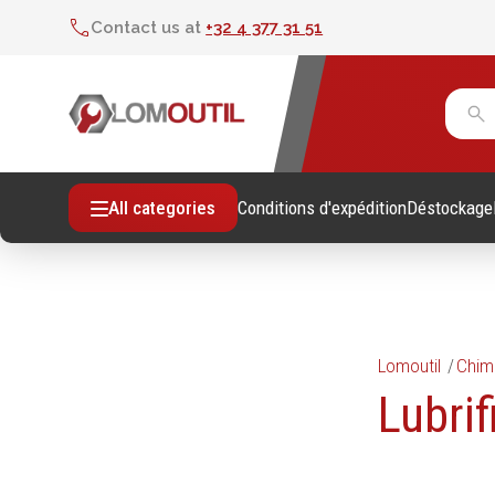
Contact us at
+32 4 377 31 51
Conditions d'expédition
Déstockage
All categories
Lomoutil
Chim
Fixations
Outil
Lubrif
Vis sans empreintes
Clés
Vis avec empreinte
Douill
Tiges filetees & goujons filetés
Tourne