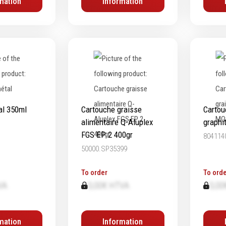
mation
Information
al 350ml
Cartouche graisse
Cartou
alimentaire Q-Aluplex
graphi
FGS EP 2 400gr
804114
50000.SP35399
To order
To orde
VA
0,00€ HTVA
0,00
mation
Information