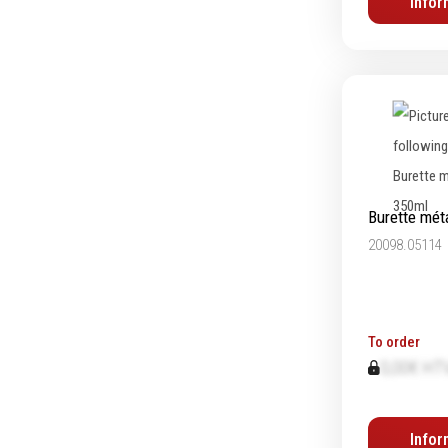
Infor
Equipement d'atelier
Levage & transport
Pompes & Vérins
Soudage & Matériel haute
température
Burette mét
Etaux
Mobilier & rangement
20098.05114
Marquage & Signalisation
Travail du tube
Nettoyage & entretien
To order
Equipement electrique
0,00€ HT
Tuyauterie et hydraulique
Equipement pneumatique
Infor
Echelles & Escabeaux