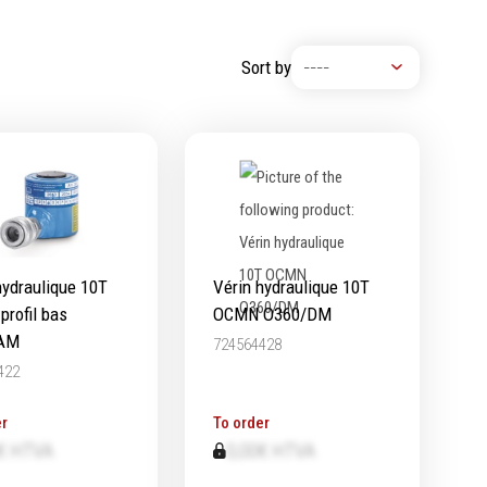
Machine à moteur combustion
Machines pneumatiques
Sort by
Pièces détachées machines
hydraulique 10T
Vérin hydraulique 10T
rofil bas
OCMN O360/DM
AM
724564428
422
r
To order
€ HTVA
0,00€ HTVA