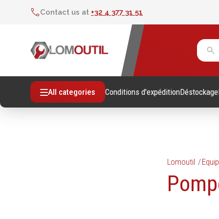
Contact us at
+32 4 377 31 51
Conditions d'expédition
Déstockage
All categories
Lomoutil
Equip
Fixations
Outil
Pompe
Vis sans empreintes
Clés
Vis avec empreinte
Douill
Tiges filetees & goujons filetés
Tourne