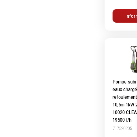
Infor
Equipement d'atelier
Levage & transport
Pompes & Vérins
Soudage & Matériel haute
température
Etaux
Mobilier & rangement
Pompe subm
Marquage & Signalisation
eaux chargé
Travail du tube
refoulement
Nettoyage & entretien
10,5m 1kW
Equipement electrique
10020 CLE
Tuyauterie et hydraulique
19500 l/h
Equipement pneumatique
717520205
Echelles & Escabeaux