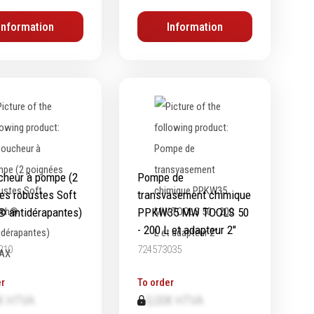
Chimie
Information
Information
Lubrifiants
Nettoyants
Dégrippants
Dégraissants
Silicone
Colles
Frein filet
heur à pompe (2
Pompe de
Protection
es robustes Soft
transvasement chimique
Marquage & Peintures
 antidérapantes)
PPKW35 MW TOOLS 50
- 200 L et adapteur 2"
Isolants
210
724573035
Etanchéité
r
To order
€ HTVA
0,00€ HTVA