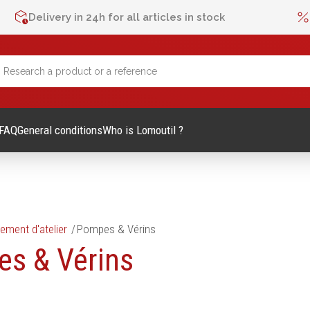
Delivery in 24h for all articles in stock
FAQ
General conditions
Who is Lomoutil ?
ement d'atelier
Pompes & Vérins
lage Manuel
Métrologie et contrôle
s & Vérins
Mètres
es et accessoires
Niveaux
vis
Pieds à coulisse