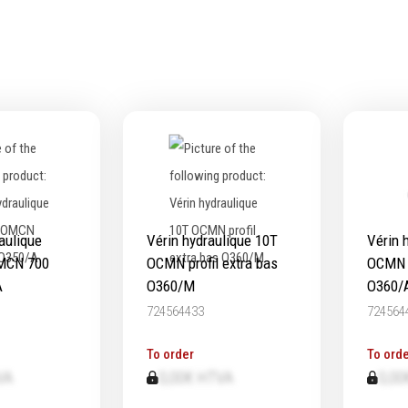
ts & Mandrins
Micromètres
Mesureurs laser
e
Caméras d'inspection
eurs & leviers
Equerres
Compas
itions d'outils
Pointes à traçer
age de maçonnerie
Mesure d'angles
age de jardinage
Mesure de l'électricité
age de menuiserie
Mesure du poids
aulique
Vérin hydraulique 10T
Vérin 
ge de carreleur
Mesure de la puissance
MCN 700
OCMN profil extra bas
OCMN p
Mesure de l'humidité
A
O360/M
O360/
Mesure de la température
724564433
724564
Épaissimètre
To order
To orde
VA
0,00€ HTVA
0,00