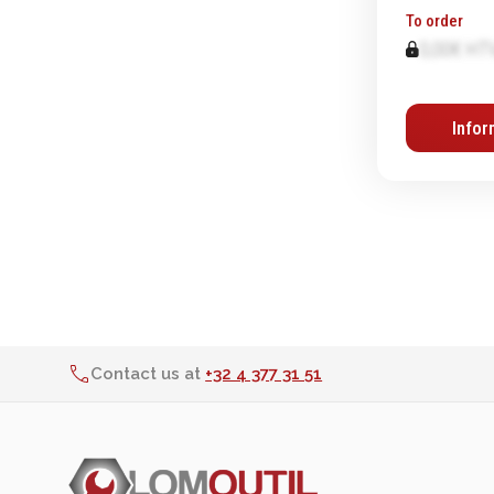
To order
Graissage & huilage
0,00€ HT
Infor
Contact us at
+32 4 377 31 51