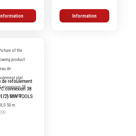
Information
Information
 de refoulement
VC connexion 38
"1/2) MW TOOLS
290