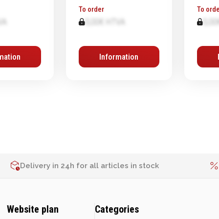
To order
To orde
VA
0,00€ HTVA
0,00
mation
Information
Delivery in 24h for all articles in stock
Website plan
Categories