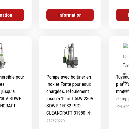
mation
Information
ersible pour
Pompe avec boitiner en
Tuyeau
es,
Inox et Fonte pour eaux
plat P
 jusqu'à
chargées, refoulement
mm( 1
 230V SDWP
jusqu'à 19 m 1,5kW 230V
50 m
ANCRAFT
SDWP 15032 PRO
724562
CLEANCRAFT 31980 l/h
717520220