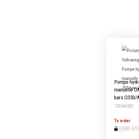
Ecrous
Embou
Rondelles, circlips & plaques
Pinces
Goupilles & clavettes
Frapp
Rivets & Ecrous noyés
Extract
Produits d'ancrage
Coupe
Inserts autotaraudeurs
Compos
Entretoises
Outill
Serrage & Attache
Outill
Assortiments & bacs
Outill
Pompe hydr
Divers
Outila
manuelle O
Ressort à traction
bars O350/
724564381
To order
0,00€ HT