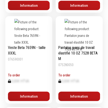
Information
Information
Veste Beta 7659N - taille
Pantalon jeans de travail
XXXL
élastifié 10 OZ 7528 BETA
M
076590001
075280050
To order
To order
0,00€ HTVA
0,00€ HTVA
Information
Information