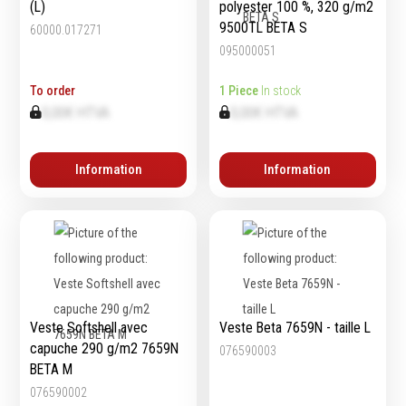
(L)
polyester 100 %, 320 g/m2
9500TL BETA S
60000.017271
095000051
Equipement
d'atelier
To order
1 Piece
In stock
0,00€ HTVA
0,00€ HTVA
Levage & transport
Pompes & Vérins
Information
Information
Soudage & Matériel
haute température
Etaux
Mobilier & rangement
Marquage & Signalisation
Travail du tube
Nettoyage & entretien
Veste Softshell avec
Veste Beta 7659N - taille L
Equipement electrique
capuche 290 g/m2 7659N
076590003
Tuyauterie et hydraulique
BETA M
Equipement
076590002
pneumatique