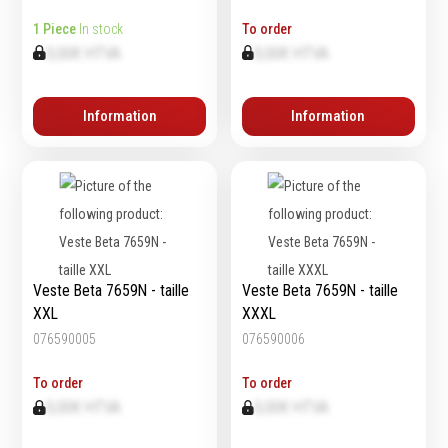
Echelles & Escabeaux
1 Piece
In stock
To order
0,00€ HTVA
0,00€ HTVA
Graissage & huilage
Information
Information
Veste Beta 7659N - taille
Veste Beta 7659N - taille
XXL
XXXL
076590005
076590006
To order
To order
0,00€ HTVA
0,00€ HTVA