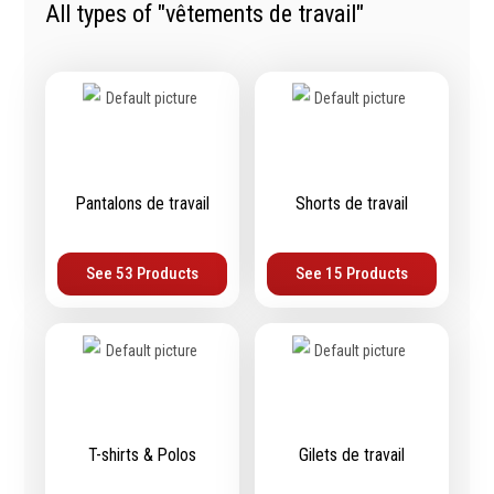
All types of "vêtements de travail"
Tournevis
filetés
Embouts & Mandrins
Ecrous
Pinces
Rondelles, circlips &
Frappe
plaques
Extracteurs & leviers
Goupilles & clavettes
Coupe
Rivets & Ecrous noyés
Compositions d'outils
Produits d'ancrage
Pantalons de travail
Shorts de travail
Outillage de maçonnerie
Inserts autotaraudeurs
Outillage de jardinage
Entretoises
See 53 Products
See 15 Products
Outillage de menuiserie
Serrage & Attache
Outilage de carreleur
Assortiments & bacs
Divers
Ressort à traction
T-shirts & Polos
Gilets de travail
Métrologie et
Machines