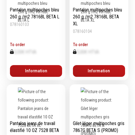
Pantalon multipoches bleu
Pantalon multipoches bleu
260 g /m2 7816BL BETA L
260 g /m2 7816BL BETA
XL
078160103
078160104
To order
To order
0,00€ HTVA
0,00€ HTVA
Information
Information
Pantalon jeans de travail
Gilet léger multipoches gris
élastifié 10 OZ 7528 BETA
7867G BETA S (PROMO)