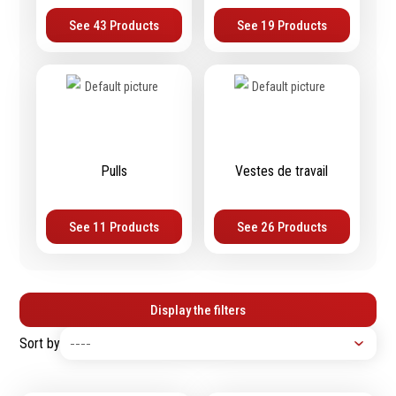
contrôle
Machines sur accu
See 43 Products
See 19 Products
Mètres
Machines sur secteur
Niveaux
Machines stationaires
Pieds à coulisse
Machine à moteur
Micromètres
combustion
Mesureurs laser
Machines pneumatiques
Caméras d'inspection
Pièces détachées
Pulls
Vestes de travail
Equerres
machines
Compas
Pointes à traçer
See 11 Products
See 26 Products
Mesure d'angles
Mesure de l'électricité
Mesure du poids
Display the filters
Mesure de la puissance
Mesure de l'humidité
Sort by
Mesure de la
température