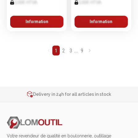
0,00€ HTVA
0,00€ HTVA
Information
Information
...
1
2
3
9
2% de réduction sur les commandes via l’eshop
Contact us at
+32 4 377 31 51
Delivery in 24h for all articles in stock
2% de réduction sur les commandes via l’eshop
Contact us at
+32 4 377 31 51
Votre revendeur de qualité en boulonnerie, outillage