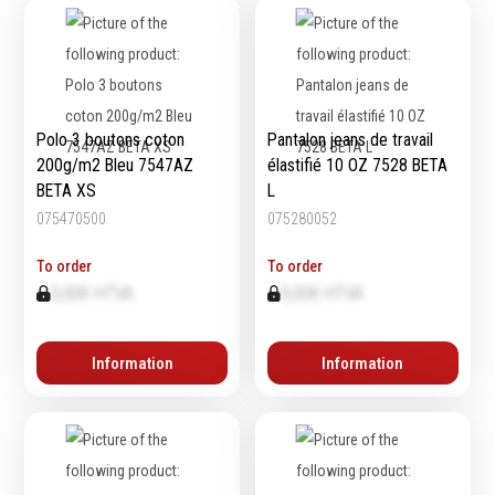
Épaissimètre
Outillage de
Abrasifs
coupe
Polo 3 boutons coton
Pantalon jeans de travail
Ponçage
200g/m2 Bleu 7547AZ
élastifié 10 OZ 7528 BETA
Forets
Polissage
BETA XS
L
Alésoirs
Nettoyage
075470500
075280052
Burins
Meulage
Scies cloches & fraises
Outillage diamanté
To order
To order
trépans
0,00€ HTVA
0,00€ HTVA
Brosses métalliques
Fraises à queue
cylindrique
Information
Information
Fraises à carotter
Fraises à alésage
Lames de scie
Filetage
Tournage et plaquettes