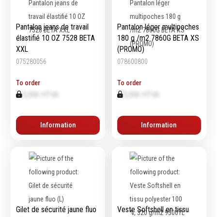
Emporte-pièces
Douilles
Pantalon jeans de travail
Pantalon léger multipoches
élastifié 10 OZ 7528 BETA
180 g /m2 7860G BETA XS
XXL
(PROMO)
075280056
078600800
Protection &
Chimie
Sécurité
To order
To order
Lubrifiants
0,00€ HTVA
0,00€ HTVA
Protection de la tête
Nettoyants
Protection des yeux
Dégrippants
Protection des oreilles
Dégraissants
Information
Information
Protection respiratoire
Silicone
Protection des mains
Colles
Protection des pieds
Frein filet
Protection intégrales
Protection
Kits antichutes
Marquage & Peintures
Vêtements de travail
Isolants
Gilet de sécurité jaune fluo
Veste Softshell en tissu
Etanchéité