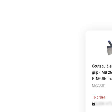
Ecrous
Embou
Rondelles, circlips & plaques
Pinces
Goupilles & clavettes
Frapp
Rivets & Ecrous noyés
Extract
Produits d'ancrage
Coupe
Inserts autotaraudeurs
Compos
Entretoises
Outill
Serrage & Attache
Outill
Assortiments & bacs
Outill
Couteau à e
Divers
Outila
grip - MB 2
Ressort à traction
PINGUIN In
MB26001
To order
0,00€ HT