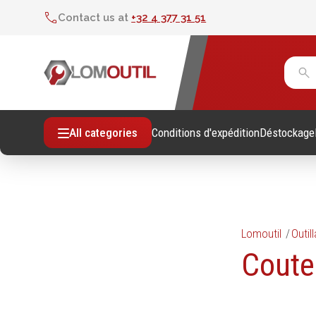
Contact us at
+32 4 377 31 51
Conditions d'expédition
Déstockage
All categories
Lomoutil
Outil
Fixations
Outil
Coute
Vis sans empreintes
Clés
Vis avec empreinte
Douill
Tiges filetees & goujons filetés
Tourne