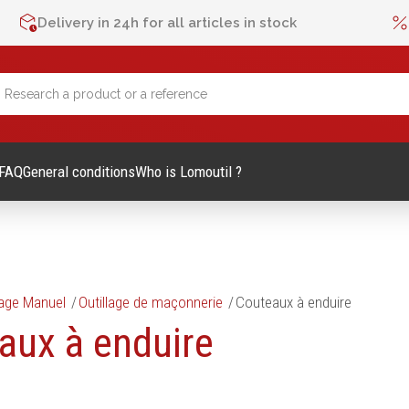
Delivery in 24h for all articles in stock
FAQ
General conditions
Who is Lomoutil ?
lage Manuel
Outillage de maçonnerie
Couteaux à enduire
lage Manuel
Métrologie et contrôle
aux à enduire
Mètres
es et accessoires
Niveaux
vis
Pieds à coulisse