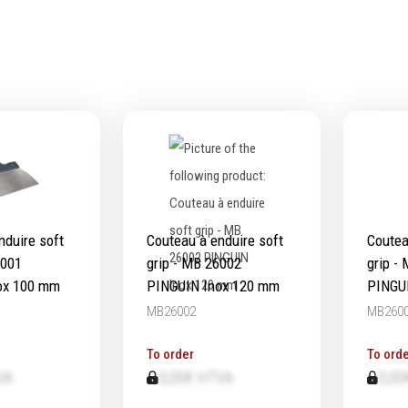
ts & Mandrins
Micromètres
Mesureurs laser
e
Caméras d'inspection
eurs & leviers
Equerres
Compas
itions d'outils
Pointes à traçer
age de maçonnerie
Mesure d'angles
age de jardinage
Mesure de l'électricité
age de menuiserie
Mesure du poids
nduire soft
Couteau à enduire soft
Coutea
ge de carreleur
Mesure de la puissance
6001
grip - MB 26002
grip -
Mesure de l'humidité
ox 100 mm
PINGUIN Inox 120 mm
PINGU
Mesure de la température
MB26002
MB260
Épaissimètre
To order
To orde
VA
0,00€ HTVA
0,00