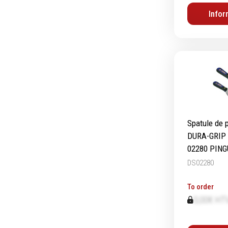
Infor
Equipement d'atelier
Levage & transport
Pompes & Vérins
Soudage & Matériel haute
température
Etaux
Spatule de 
Mobilier & rangement
DURA-GRIP 
Marquage & Signalisation
02280 PING
Travail du tube
DS02280
Nettoyage & entretien
Equipement electrique
To order
Tuyauterie et hydraulique
0,00€ HT
Equipement pneumatique
Echelles & Escabeaux