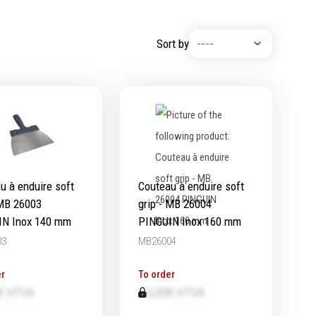
Machine à moteur combustion
Machines pneumatiques
Sort by
Pièces détachées machines
u à enduire soft
Couteau à enduire soft
 MB 26003
grip - MB 26004
IN Inox 140 mm
PINGUIN Inox 160 mm
03
MB26004
r
To order
€ HTVA
0,00€ HTVA