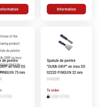
Chimie
Information
Information
Lubrifiants
Nettoyants
Dégrippants
Dégraissants
Silicone
Colles
Frein filet
e de peintre
Spatule de peintre
Protection
RIP en Inox DS
"DURA-GRIP" en Inox DS
Marquage & Peintures
 PINGUIN 75 mm
02220 PINGUIN 32 mm
Isolants
0
DS02220
Etanchéité
r
To order
€ HTVA
0,00€ HTVA