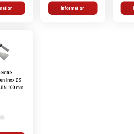
mation
Information
peintre
en Inox DS
UIN 100 mm
VA