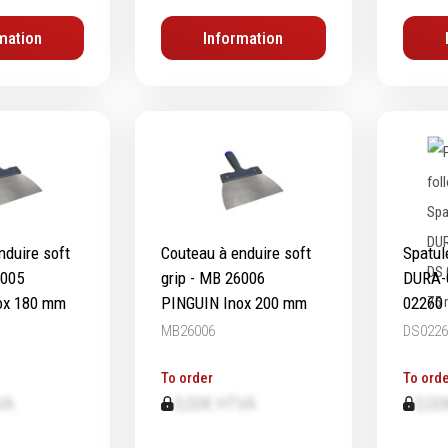
ifs
Protection & Sécurité
mation
Information
ge
Protection de la tête
age
Protection des yeux
age
Protection des oreilles
ge
Protection respiratoire
age diamanté
Protection des mains
s métalliques
Protection des pieds
Protection intégrales
nduire soft
Couteau à enduire soft
Spatul
Kits antichutes
6005
grip - MB 26006
DURA-G
Vêtements de travail
ox 180 mm
PINGUIN Inox 200 mm
02260
MB26006
DS0226
To order
To orde
VA
0,00€ HTVA
0,00