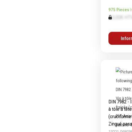
975 Pieces
I
0,00€ HT
Infor
DIN 7982 - 
à tôle à têt
(cruciforme
Zingué pass
13221.04803