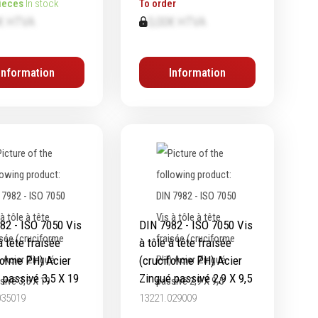
ieces
In stock
To order
€ HTVA
0,00€ HTVA
Information
Information
82 - ISO 7050 Vis
DIN 7982 - ISO 7050 Vis
à tête fraisée
à tôle à tête fraisée
forme PH) Acier
(cruciforme PH) Acier
 passivé 3,5 X 19
Zingué passivé 2,9 X 9,5
035019
13221.029009