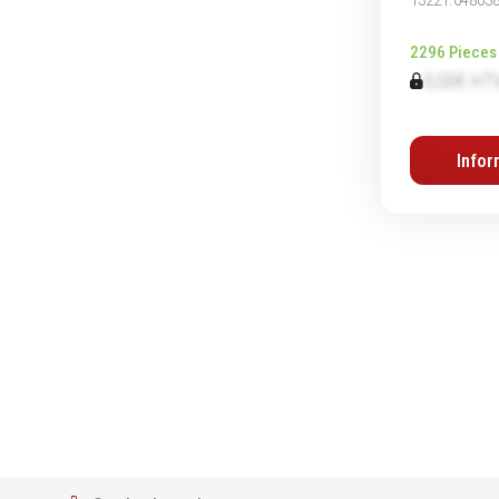
2296 Pieces
0,00€ HT
Infor