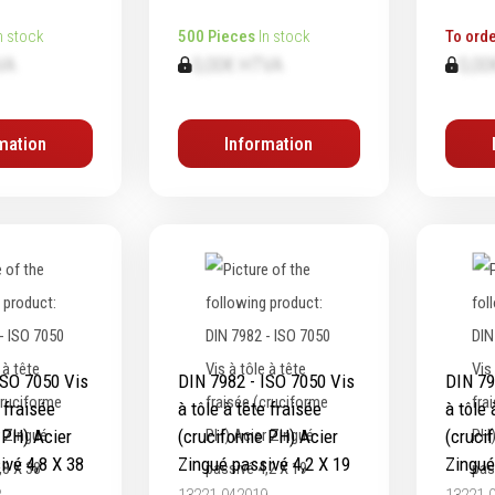
n stock
500 Pieces
In stock
To orde
VA
0,00€ HTVA
0,00
mation
Information
ISO 7050 Vis
DIN 7982 - ISO 7050 Vis
DIN 79
e fraisée
à tôle à tête fraisée
à tôle 
 PH) Acier
(cruciforme PH) Acier
(cruci
ivé 4,8 X 38
Zingué passivé 4,2 X 19
Zingué
8
13221.042019
13221.