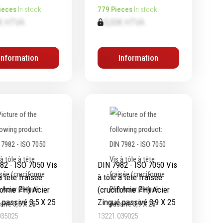
ieces
In stock
779 Pieces
In stock
€ HTVA
0,00€ HTVA
Information
Information
82 - ISO 7050 Vis
DIN 7982 - ISO 7050 Vis
à tête fraisée
à tôle à tête fraisée
forme PH) Acier
(cruciforme PH) Acier
 passivé 3,5 X 25
Zingué passivé 3,9 X 25
035025
13221.039025