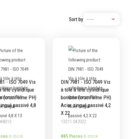
Machine à moteur combustion
Machines pneumatiques
Sort by
Pièces détachées machines
81 - ISO 7049 Vis
DIN 7981 - ISO 7049 Vis
à tête cylindrique
à tôle à tête cylindrique
 (cruciforme PH)
bombée (cruciforme PH)
zingué passivé 4,8
Acier zingué passivé 4,2
X 22
048013
13211.042022
eces
In stock
885 Pieces
In stock