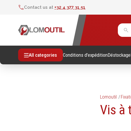
Contact us at
+32 4 377 31 51
Conditions d'expédition
Déstockage
All categories
Lomoutil
Fixat
Fixations
Outil
Vis à 
Vis sans empreintes
Clés
Vis avec empreinte
Douill
Tiges filetees & goujons filetés
Tourne