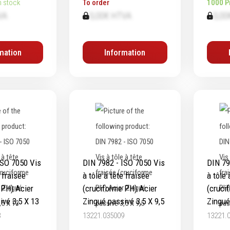
n stock
To order
1000 P
VA
0,00€ HTVA
0,00
mation
Information
ISO 7050 Vis
DIN 7982 - ISO 7050 Vis
DIN 79
e fraisée
à tôle à tête fraisée
à tôle 
 PH) Acier
(cruciforme PH) Acier
(cruci
ivé 3,5 X 13
Zingué passivé 3,5 X 9,5
Zingué
3
13221.035009
13221.