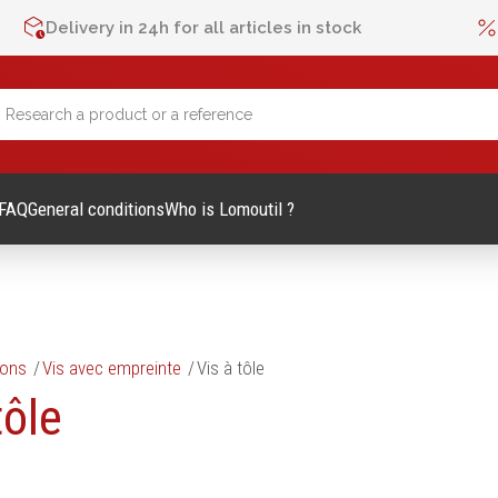
Delivery in 24h for all articles in stock
FAQ
General conditions
Who is Lomoutil ?
ions
Vis avec empreinte
Vis à tôle
lage Manuel
Métrologie et contrôle
tôle
Mètres
es et accessoires
Niveaux
vis
Pieds à coulisse