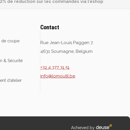
2% de réduction sur les commandes via l’eshop
Contact
e de coupe
Rue Jean-Louis Paggen 7,
4631 Soumagne, Belgium
on & Sécurité
+32 4 377 31 51
info@lomoutil.be
nt d'atelier
Achieved by