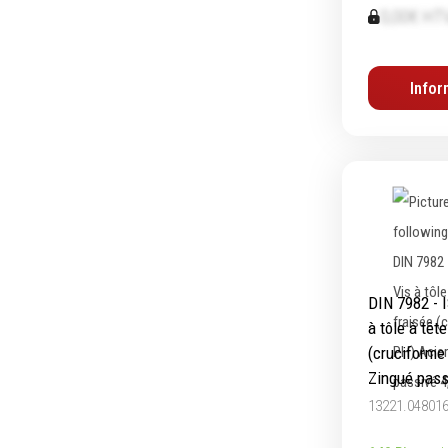
0,00€ HT
Outillage de coupe
Abras
Forets
Ponça
Infor
Alésoirs
Poliss
Burins
Nettoy
Scies cloches & fraises trépans
Meula
Fraises à queue cylindrique
Outill
Fraises à carotter
Brosse
Fraises à alésage
Lames de scie
Filetage
DIN 7982 - 
à tôle à têt
Tournage et plaquettes
(cruciforme
Emporte-pièces
Zingué pass
Douilles
13221.04801