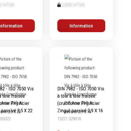
€ HTVA
0,00€ HTVA
Chimie
Lubrifiants
Information
Information
Nettoyants
Dégrippants
Dégraissants
Silicone
Colles
Frein filet
Protection
Marquage & Peintures
82 - ISO 7050 Vis
DIN 7982 - ISO 7050 Vis
à tête fraisée
à tôle à tête fraisée
Isolants
forme PH) Acier
(cruciforme PH) Acier
Etanchéité
 passivé 3,5 X 22
Zingué passivé 2,9 X 16
035022
13221.029016