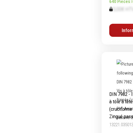
640 Pieces
I
0,00€ HT
Equipement d'atelier
Infor
Levage & transport
Pompes & Vérins
Soudage & Matériel haute
température
Etaux
Mobilier & rangement
Marquage & Signalisation
Travail du tube
DIN 7982 - 
Nettoyage & entretien
à tôle à têt
Equipement electrique
(cruciforme
Tuyauterie et hydraulique
Zingué pass
Equipement pneumatique
13221.03501
Echelles & Escabeaux