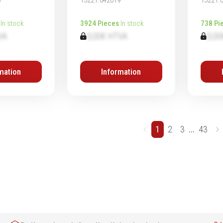
In stock
3924 Pieces
In stock
738 Pi
VA
0,00€ HTVA
0,00
mation
Information
1
2
3
...
43