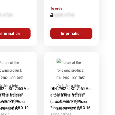
r
To order
€ HTVA
0,00€ HTVA
Information
Information
82 - ISO 7050 Vis
DIN 7982 - ISO 7050 Vis
à tête fraisée
à tôle à tête fraisée
forme PH) Acier
(cruciforme PH) Acier
 passivé 4,8 X 19
Zingué passivé 5,5 X 16
048019
13221.055016