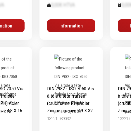
VA
0,00€ HTVA
0,00
ifs
Protection & Sécurité
ge
Protection de la tête
mation
Information
age
Protection des yeux
age
Protection des oreilles
ge
Protection respiratoire
age diamanté
Protection des mains
s métalliques
Protection des pieds
Protection intégrales
Kits antichutes
Vêtements de travail
ISO 7050 Vis
DIN 7982 - ISO 7050 Vis
DIN 79
e fraisée
à tôle à tête fraisée
à tôle 
 PH) Acier
(cruciforme PH) Acier
(cruci
ivé 4,8 X 16
Zingué passivé 3,9 X 32
Zingué
6
13221.039032
13221.