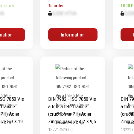
In stock
To order
1000 P
VA
0,00€ HTVA
0,00
mation
Information
ISO 7050 Vis
DIN 7982 - ISO 7050 Vis
DIN 79
e fraisée
à tôle à tête fraisée
à tôle 
 PH) Acier
(cruciforme PH) Acier
(cruci
ivé 3,9 X 19
Zingué passivé 4,2 X 9,5
Zingué
9
13221.042009
13221.