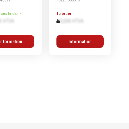
eces
In stock
To order
€ HTVA
0,00€ HTVA
Information
Information