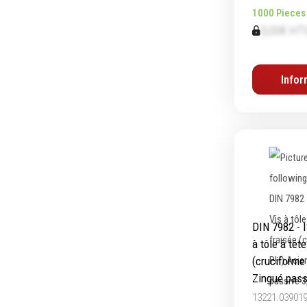
1000 Pieces
Graissage & huilage
0,00€ HT
Infor
DIN 7982 - 
à tôle à têt
(cruciforme
Zingué pass
13221.03901