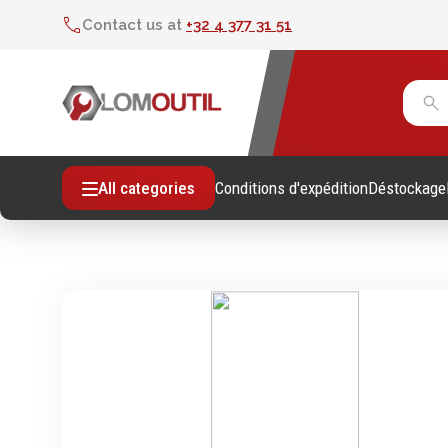
Contact us at
+32 4 377 31 51
Conditions d'expédition
Déstockage
All categories
Fixations
Outil
Vis sans empreintes
Clés
Vis avec empreinte
Douill
Tiges filetees & goujons filetés
Tourne