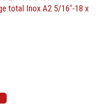
Machine à moteur combustion
ge total Inox A2 5/16"-18 x
Machines pneumatiques
Pièces détachées machines