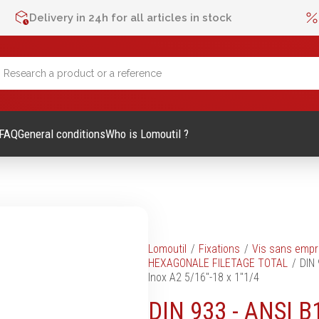
Delivery in 24h for all articles in stock
FAQ
General conditions
Who is Lomoutil ?
lage Manuel
Métrologie et contrôle
Lomoutil
Fixations
Vis sans empr
HEXAGONALE FILETAGE TOTAL
DIN 
Mètres
Inox A2 5/16"-18 x 1"1/4
es et accessoires
Niveaux
DIN 933 - ANSI B1
vis
Pieds à coulisse