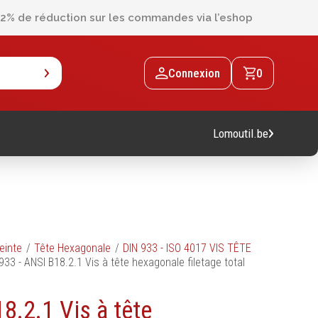
2% de réduction sur les commandes via l’eshop
Connexion
0
Lomoutil.be
Machines
einte
Tête Hexagonale
DIN 933 - ISO 4017 VIS TÊTE
933 - ANSI B18.2.1 Vis à tête hexagonale filetage total
Machines sur accu
Machines sur secteur
8.2.1 Vis à tête
Machines stationaires