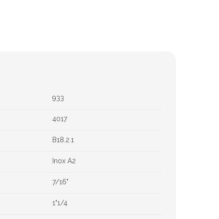
Chimie
Lubrifiants
Nettoyants
Dégrippants
Dégraissants
Silicone
933
Colles
4017
Frein filet
Protection
B18.2.1
Marquage & Peintures
Isolants
Inox A2
Etanchéité
7/16"
1"1/4