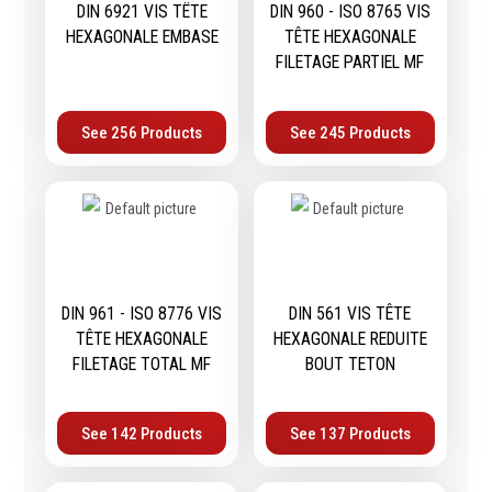
contrôle
DIN 6921 VIS TËTE
DIN 960 - ISO 8765 VIS
Machines sur accu
HEXAGONALE EMBASE
TÊTE HEXAGONALE
Mètres
Machines sur secteur
FILETAGE PARTIEL MF
Niveaux
Machines stationaires
Pieds à coulisse
Machine à moteur
Micromètres
See 256 Products
See 245 Products
combustion
Mesureurs laser
Machines pneumatiques
Caméras d'inspection
Pièces détachées
Equerres
machines
Compas
Pointes à traçer
Mesure d'angles
DIN 961 - ISO 8776 VIS
DIN 561 VIS TÊTE
Mesure de l'électricité
TÊTE HEXAGONALE
HEXAGONALE REDUITE
Mesure du poids
FILETAGE TOTAL MF
BOUT TETON
Mesure de la puissance
Mesure de l'humidité
See 142 Products
See 137 Products
Mesure de la
température