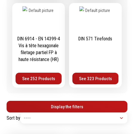
Equipement
d'atelier
DIN 6914 - EN 14399-4
DIN 571 Tirefonds
Levage & transport
Vis à tête hexagonale
Pompes & Vérins
filetage partiel FP à
Soudage & Matériel
haute résistance (HR)
haute température
Etaux
See 252 Products
See 323 Products
Mobilier & rangement
Marquage & Signalisation
Travail du tube
Nettoyage & entretien
Display the filters
Equipement electrique
Sort by
Tuyauterie et hydraulique
Equipement
pneumatique