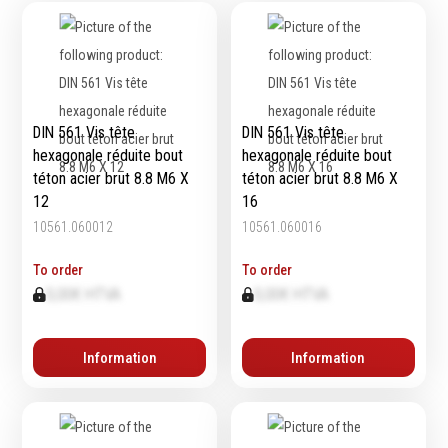
Echelles & Escabeaux
Graissage & huilage
DIN 561 Vis tête
DIN 561 Vis tête
hexagonale réduite bout
hexagonale réduite bout
téton acier brut 8.8 M6 X
téton acier brut 8.8 M6 X
12
16
10561.060012
10561.060016
To order
To order
0,00€ HTVA
0,00€ HTVA
Information
Information