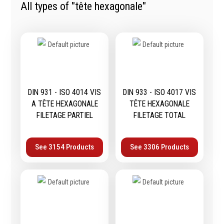
All types of "tête hexagonale"
Tournevis
filetés
Embouts & Mandrins
Ecrous
Pinces
Rondelles, circlips &
Frappe
plaques
Extracteurs & leviers
Goupilles & clavettes
Coupe
Rivets & Ecrous noyés
Compositions d'outils
Produits d'ancrage
DIN 931 - ISO 4014 VIS
DIN 933 - ISO 4017 VIS
Outillage de maçonnerie
A TÊTE HEXAGONALE
TÊTE HEXAGONALE
Inserts autotaraudeurs
Outillage de jardinage
FILETAGE PARTIEL
FILETAGE TOTAL
Entretoises
Outillage de menuiserie
Serrage & Attache
Outilage de carreleur
Assortiments & bacs
See 3154 Products
See 3306 Products
Divers
Ressort à traction
Métrologie et
Machines