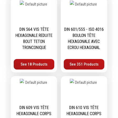
Épaissimètre
Outillage de
Abrasifs
DIN 564 VIS TÊTE
DIN 601/555 - ISO 4016
coupe
HEXAGONALE REDUITE
BOULON TÊTE
Ponçage
BOUT TETON
HEXAGONALE AVEC
Forets
Polissage
TRONCONIQUE
ECROU HEXAGONAL
Alésoirs
Nettoyage
Burins
Meulage
Scies cloches & fraises
Outillage diamanté
See 18 Products
See 351 Products
trépans
Brosses métalliques
Fraises à queue
cylindrique
Fraises à carotter
Fraises à alésage
Lames de scie
DIN 609 VIS TÊTE
DIN 610 VIS TÊTE
Filetage
HEXAGONALE CORPS
HEXAGONALE CORPS
Tournage et plaquettes