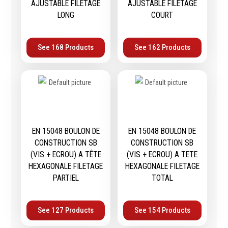
AJUSTABLE FILETAGE
AJUSTABLE FILETAGE
Emporte-pièces
LONG
COURT
Douilles
See 168 Products
See 162 Products
Protection &
Chimie
Sécurité
Lubrifiants
Protection de la tête
Nettoyants
Protection des yeux
Dégrippants
Protection des oreilles
Dégraissants
EN 15048 BOULON DE
EN 15048 BOULON DE
Protection respiratoire
Silicone
CONSTRUCTION SB
CONSTRUCTION SB
Protection des mains
(VIS + ECROU) A TÊTE
(VIS + ECROU) A TETE
Colles
HEXAGONALE FILETAGE
HEXAGONALE FILETAGE
Protection des pieds
Frein filet
PARTIEL
TOTAL
Protection intégrales
Protection
Kits antichutes
Marquage & Peintures
Vêtements de travail
Isolants
See 127 Products
See 154 Products
Etanchéité