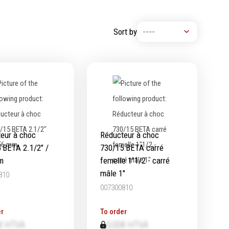
Machine à moteur combustion
Machines pneumatiques
Sort by
Pièces détachées machines
eur à choc
Réducteur à choc
 BETA 2.1/2" /
730/15 BETA carré
m
femelle 1"1/2 - carré
mâle 1"
810
007300810
r
To order
€ HTVA
0,00€ HTVA