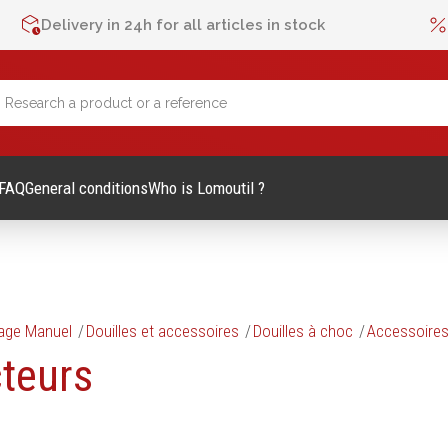
Delivery in 24h for all articles in stock
FAQ
General conditions
Who is Lomoutil ?
lage Manuel
Douilles et accessoires
Douilles à choc
Accessoires
lage Manuel
Métrologie et contrôle
teurs
Mètres
es et accessoires
Niveaux
vis
Pieds à coulisse