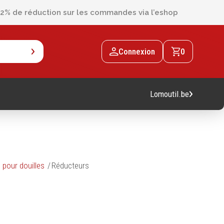
2% de réduction sur les commandes via l’eshop
Connexion
0
Lomoutil.be
 pour douilles
Réducteurs
Machines
Machines sur accu
Machines sur secteur
Machines stationaires