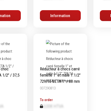
ifs
Protection & Sécurité
mation
Information
ge
Protection de la tête
age
Protection des yeux
age
Protection des oreilles
ge
Protection respiratoire
age diamanté
Protection des mains
s métalliques
Protection des pieds
Protection intégrales
Kits antichutes
 choc
Réducteur à chocs carré
Vêtements de travail
 1/2" / 37,5
femelle 1" et mâle 1.1/2"
729/16 BETA 1" / 88 mm
007290813
To order
VA
0,00€ HTVA