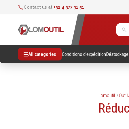
Contact us at
+32 4 377 31 51
Conditions d'expédition
Déstockage
All categories
Lomoutil
Outil
Fixations
Outil
Réduc
Vis sans empreintes
Clés
Vis avec empreinte
Douill
Tiges filetees & goujons filetés
Tourne