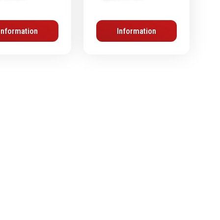
Chimie
Information
Information
Lubrifiants
Nettoyants
Dégrippants
Dégraissants
Silicone
Colles
Frein filet
Protection
Marquage & Peintures
Isolants
Etanchéité