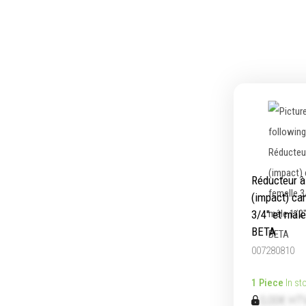
Ecrous
Embou
Rondelles, circlips & plaques
Pinces
Goupilles & clavettes
Frapp
Rivets & Ecrous noyés
Extract
Produits d'ancrage
Coupe
Inserts autotaraudeurs
Compos
Entretoises
Outill
Serrage & Attache
Outill
Assortiments & bacs
Outill
Réducteur à
Divers
Outila
(impact) ca
Ressort à traction
3/4" et mâl
BETA
007280810
1 Piece
In st
0,00€ HT