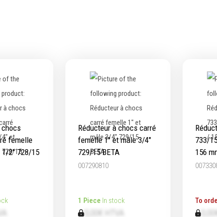
ts & Mandrins
Micromètres
Mesureurs laser
e
Caméras d'inspection
eurs & leviers
Equerres
Compas
itions d'outils
Pointes à traçer
age de maçonnerie
Mesure d'angles
age de jardinage
Mesure de l'électricité
age de menuiserie
Mesure du poids
 chocs
Réducteur à chocs carré
Réduct
ge de carreleur
Mesure de la puissance
rré femelle
femelle 1" et mâle 3/4"
733/15
Mesure de l'humidité
e 1/2" 728/15
729/15 BETA
156 m
Mesure de la température
007290810
007330
Épaissimètre
ock
1 Piece
In stock
To orde
VA
0,00€ HTVA
0,00