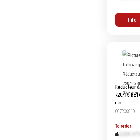
Outillage de coupe
Abras
Infor
Forets
Ponça
Alésoirs
Poliss
Burins
Nettoy
Scies cloches & fraises trépans
Meula
Fraises à queue cylindrique
Outill
Fraises à carotter
Brosse
Fraises à alésage
Lames de scie
Réducteur à
Filetage
720/15 BETA
mm
Tournage et plaquettes
007200810
Emporte-pièces
Douilles
To order
0,00€ HT