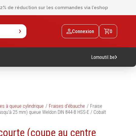
2% de réduction sur les commandes via l’eshop
Connexion
0
Lomoutil.be
Machines
es à queue cylindrique
Fraises d'ébauche
Fraise
usqu'à 25 mm) queue Weldon DIN 844-B HSS-E / Cobalt
Machines sur accu
Machines sur secteur
courte (coupe au centre
Machines stationaires