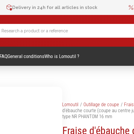
Delivery in 24h for all articles in stock
FAQ
General conditions
Who is Lomoutil ?
lage Manuel
Métrologie et contrôle
Lomoutil
Outillage de coupe
Frais
d'ébauche courte (coupe au centre j
Mètres
type NR PHANTOM 16 mm
es et accessoires
Niveaux
Fraise d'ébauche 
vis
Pieds à coulisse