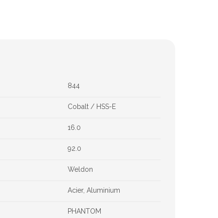
Chimie
Lubrifiants
Nettoyants
Dégrippants
Dégraissants
844
Silicone
Colles
Cobalt / HSS-E
Frein filet
16.0
Protection
Marquage & Peintures
92.0
Isolants
Weldon
Etanchéité
Acier, Aluminium
PHANTOM