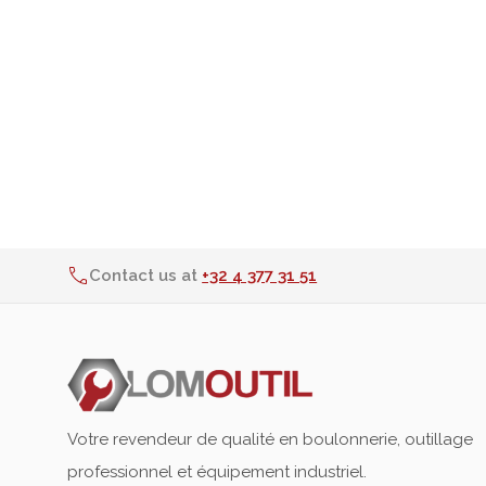
Equipement d'atelier
Levage & transport
Pompes & Vérins
Soudage & Matériel haute
température
Etaux
Mobilier & rangement
Contact us at
+32 4 377 31 51
Marquage & Signalisation
Travail du tube
Nettoyage & entretien
Equipement electrique
Tuyauterie et hydraulique
Votre revendeur de qualité en boulonnerie, outillage
Equipement pneumatique
professionnel et équipement industriel.
Echelles & Escabeaux