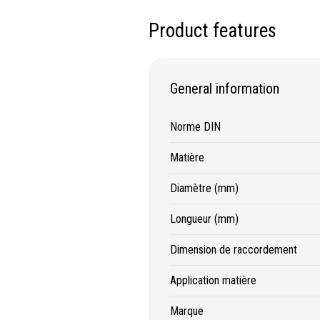
ifs
Protection & Sécurité
Product features
ge
Protection de la tête
age
Protection des yeux
General information
age
Protection des oreilles
ge
Protection respiratoire
Norme DIN
age diamanté
Protection des mains
s métalliques
Protection des pieds
Matière
Protection intégrales
Diamètre (mm)
Kits antichutes
Vêtements de travail
Longueur (mm)
Dimension de raccordement
Application matière
Marque