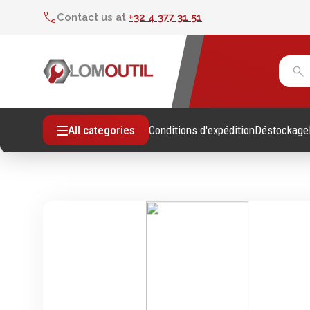
Contact us at
+32 4 377 31 51
Conditions d'expédition
Déstockage
All categories
Fixations
Outil
Vis sans empreintes
Clés
Vis avec empreinte
Douill
Tiges filetees & goujons filetés
Tourne