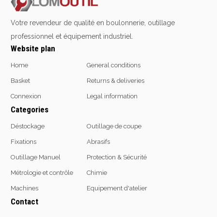
Emporte-pièces
Douilles
Votre revendeur de qualité en boulonnerie, outillage
professionnel et équipement industriel.
Website plan
Protection &
Chimie
Home
General conditions
Sécurité
Basket
Returns & deliveries
Lubrifiants
Protection de la tête
Connexion
Legal information
Nettoyants
Protection des yeux
Categories
Dégrippants
Protection des oreilles
Dégraissants
Déstockage
Outillage de coupe
Protection respiratoire
Silicone
Fixations
Abrasifs
Protection des mains
Colles
Protection des pieds
Outillage Manuel
Protection & Sécurité
Frein filet
Protection intégrales
Protection
Métrologie et contrôle
Chimie
Kits antichutes
Marquage & Peintures
Machines
Equipement d'atelier
Vêtements de travail
Isolants
Contact
Etanchéité