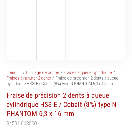
Tournevis
filetés
Embouts & Mandrins
Ecrous
Pinces
Rondelles, circlips &
Frappe
plaques
Extracteurs & leviers
Goupilles & clavettes
Coupe
Rivets & Ecrous noyés
Compositions d'outils
Produits d'ancrage
Outillage de maçonnerie
Inserts autotaraudeurs
Outillage de jardinage
Entretoises
Lomoutil
Outillage de coupe
Fraises à queue cylindrique
Outillage de menuiserie
Serrage & Attache
Fraises à rainurer 2 dents
Fraise de précision 2 dents à queue
Outilage de carreleur
cylindrique HSS-E / Cobalt (8%) type N PHANTOM 6‚3 x 16 mm
Assortiments & bacs
Divers
Fraise de précision 2 dents à queue
Ressort à traction
cylindrique HSS-E / Cobalt (8%) type N
PHANTOM 6‚3 x 16 mm
34501.063000
Métrologie et
Machines