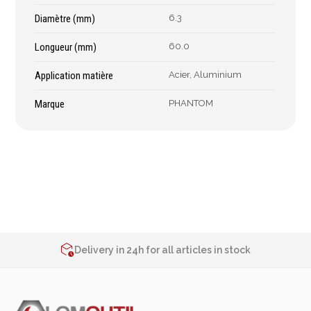
Épaissimètre
Diamètre (mm)
6.3
Longueur (mm)
60.0
Outillage de
Abrasifs
Application matière
Acier, Aluminium
coupe
Ponçage
Marque
PHANTOM
Forets
Polissage
Alésoirs
Nettoyage
Burins
Meulage
Scies cloches & fraises
Outillage diamanté
trépans
Brosses métalliques
Fraises à queue
cylindrique
2% de réduction sur les commandes via l’eshop
Contact us at
+32 4 377 31 51
Fraises à carotter
Delivery in 24h for all articles in stock
Fraises à alésage
2% de réduction sur les commandes via l’eshop
Lames de scie
Contact us at
+32 4 377 31 51
Filetage
Tournage et plaquettes