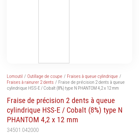
Tournevis
filetés
Embouts & Mandrins
Ecrous
Pinces
Rondelles, circlips &
Frappe
plaques
Extracteurs & leviers
Goupilles & clavettes
Coupe
Rivets & Ecrous noyés
Compositions d'outils
Produits d'ancrage
Outillage de maçonnerie
Inserts autotaraudeurs
Outillage de jardinage
Entretoises
Lomoutil
Outillage de coupe
Fraises à queue cylindrique
Outillage de menuiserie
Serrage & Attache
Fraises à rainurer 2 dents
Fraise de précision 2 dents à queue
Outilage de carreleur
cylindrique HSS-E / Cobalt (8%) type N PHANTOM 4‚2 x 12 mm
Assortiments & bacs
Divers
Fraise de précision 2 dents à queue
Ressort à traction
cylindrique HSS-E / Cobalt (8%) type N
PHANTOM 4‚2 x 12 mm
34501.042000
Métrologie et
Machines