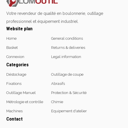
Emporte-pièces
Douilles
Votre revendeur de qualité en boulonnerie, outillage
professionnel et équipement industriel.
Website plan
Protection &
Chimie
Home
General conditions
Sécurité
Basket
Returns & deliveries
Lubrifiants
Protection de la tête
Connexion
Legal information
Nettoyants
Protection des yeux
Categories
Dégrippants
Protection des oreilles
Dégraissants
Déstockage
Outillage de coupe
Protection respiratoire
Silicone
Fixations
Abrasifs
Protection des mains
Colles
Protection des pieds
Outillage Manuel
Protection & Sécurité
Frein filet
Protection intégrales
Protection
Métrologie et contrôle
Chimie
Kits antichutes
Marquage & Peintures
Machines
Equipement d'atelier
Vêtements de travail
Isolants
Contact
Etanchéité