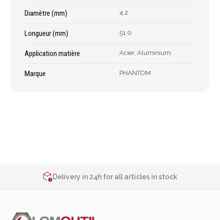
Épaissimètre
Diamètre (mm)
4.2
Longueur (mm)
51.0
Outillage de
Abrasifs
Application matière
Acier, Aluminium
coupe
Ponçage
Marque
PHANTOM
Forets
Polissage
Alésoirs
Nettoyage
Burins
Meulage
Scies cloches & fraises
Outillage diamanté
trépans
Brosses métalliques
Fraises à queue
cylindrique
2% de réduction sur les commandes via l’eshop
Contact us at
+32 4 377 31 51
Fraises à carotter
Delivery in 24h for all articles in stock
Fraises à alésage
2% de réduction sur les commandes via l’eshop
Lames de scie
Contact us at
+32 4 377 31 51
Filetage
Tournage et plaquettes