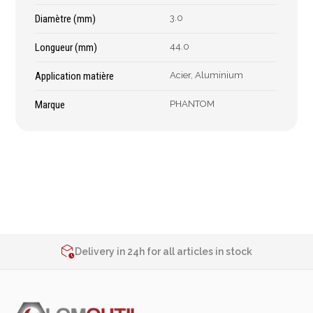
Épaissimètre
Diamètre (mm)
3.0
Longueur (mm)
44.0
Outillage de
Abrasifs
Application matière
Acier, Aluminium
coupe
Ponçage
Marque
PHANTOM
Forets
Polissage
Alésoirs
Nettoyage
Burins
Meulage
Scies cloches & fraises
Outillage diamanté
trépans
Brosses métalliques
Fraises à queue
cylindrique
2% de réduction sur les commandes via l’eshop
Contact us at
+32 4 377 31 51
Fraises à carotter
Delivery in 24h for all articles in stock
Fraises à alésage
2% de réduction sur les commandes via l’eshop
Lames de scie
Contact us at
+32 4 377 31 51
Filetage
Tournage et plaquettes