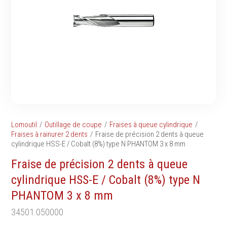
Tournevis
filetés
Embouts & Mandrins
Ecrous
Pinces
Rondelles, circlips &
Frappe
plaques
Extracteurs & leviers
Goupilles & clavettes
Coupe
Rivets & Ecrous noyés
Compositions d'outils
Produits d'ancrage
Outillage de maçonnerie
Inserts autotaraudeurs
Outillage de jardinage
Entretoises
Lomoutil
Outillage de coupe
Fraises à queue cylindrique
Outillage de menuiserie
Serrage & Attache
Fraises à rainurer 2 dents
Fraise de précision 2 dents à queue
Outilage de carreleur
cylindrique HSS-E / Cobalt (8%) type N PHANTOM 3 x 8 mm
Assortiments & bacs
Divers
Fraise de précision 2 dents à queue
Ressort à traction
cylindrique HSS-E / Cobalt (8%) type N
PHANTOM 3 x 8 mm
34501.050000
Métrologie et
Machines