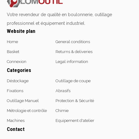
Emporte-pièces
Douilles
Votre revendeur de qualité en boulonnerie, outillage
professionnel et équipement industriel.
Website plan
Protection &
Chimie
Home
General conditions
Sécurité
Basket
Returns & deliveries
Lubrifiants
Protection de la tête
Connexion
Legal information
Nettoyants
Protection des yeux
Categories
Dégrippants
Protection des oreilles
Dégraissants
Déstockage
Outillage de coupe
Protection respiratoire
Silicone
Fixations
Abrasifs
Protection des mains
Colles
Protection des pieds
Outillage Manuel
Protection & Sécurité
Frein filet
Protection intégrales
Protection
Métrologie et contrôle
Chimie
Kits antichutes
Marquage & Peintures
Machines
Equipement d'atelier
Vêtements de travail
Isolants
Contact
Etanchéité