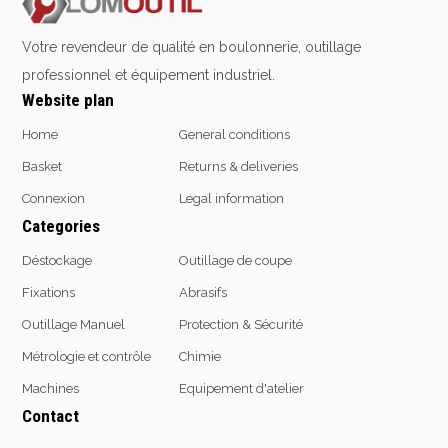
Emporte-pièces
Douilles
Votre revendeur de qualité en boulonnerie, outillage
professionnel et équipement industriel.
Website plan
Protection &
Chimie
Home
General conditions
Sécurité
Basket
Returns & deliveries
Lubrifiants
Protection de la tête
Connexion
Legal information
Nettoyants
Protection des yeux
Categories
Dégrippants
Protection des oreilles
Dégraissants
Déstockage
Outillage de coupe
Protection respiratoire
Silicone
Fixations
Abrasifs
Protection des mains
Colles
Protection des pieds
Outillage Manuel
Protection & Sécurité
Frein filet
Protection intégrales
Protection
Métrologie et contrôle
Chimie
Kits antichutes
Marquage & Peintures
Machines
Equipement d'atelier
Vêtements de travail
Isolants
Contact
Etanchéité