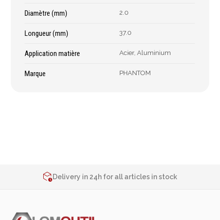
Épaissimètre
Diamètre (mm)
2.0
Longueur (mm)
37.0
Outillage de
Abrasifs
Application matière
Acier, Aluminium
coupe
Ponçage
Marque
PHANTOM
Forets
Polissage
Alésoirs
Nettoyage
Burins
Meulage
Scies cloches & fraises
Outillage diamanté
trépans
Brosses métalliques
Fraises à queue
cylindrique
2% de réduction sur les commandes via l’eshop
Contact us at
+32 4 377 31 51
Fraises à carotter
Delivery in 24h for all articles in stock
Fraises à alésage
2% de réduction sur les commandes via l’eshop
Lames de scie
Contact us at
+32 4 377 31 51
Filetage
Tournage et plaquettes