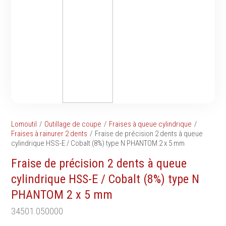
Tournevis
filetés
Embouts & Mandrins
Ecrous
Pinces
Rondelles, circlips &
Frappe
plaques
Extracteurs & leviers
Goupilles & clavettes
Coupe
Rivets & Ecrous noyés
Compositions d'outils
Produits d'ancrage
Outillage de maçonnerie
Inserts autotaraudeurs
Outillage de jardinage
Entretoises
Lomoutil
Outillage de coupe
Fraises à queue cylindrique
Outillage de menuiserie
Serrage & Attache
Fraises à rainurer 2 dents
Fraise de précision 2 dents à queue
Outilage de carreleur
cylindrique HSS-E / Cobalt (8%) type N PHANTOM 2 x 5 mm
Assortiments & bacs
Divers
Fraise de précision 2 dents à queue
Ressort à traction
cylindrique HSS-E / Cobalt (8%) type N
PHANTOM 2 x 5 mm
34501.050000
Métrologie et
Machines