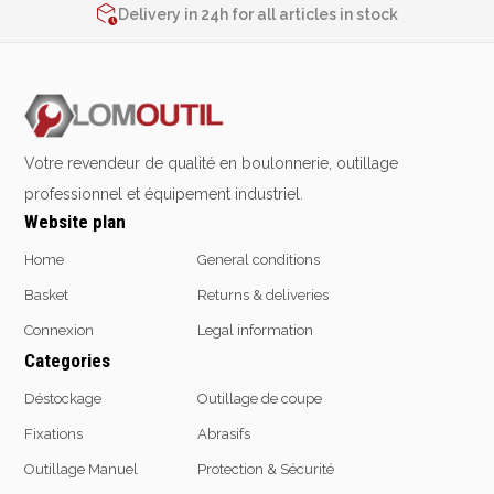
Delivery in 24h for all articles in stock
Emporte-pièces
2% de réduction sur les commandes via l’eshop
Douilles
Contact us at
+32 4 377 31 51
Protection &
Chimie
Votre revendeur de qualité en boulonnerie, outillage
Sécurité
Lubrifiants
professionnel et équipement industriel.
Protection de la tête
Website plan
Nettoyants
Protection des yeux
Dégrippants
Home
General conditions
Protection des oreilles
Dégraissants
Basket
Returns & deliveries
Protection respiratoire
Silicone
Protection des mains
Connexion
Legal information
Colles
Protection des pieds
Categories
Frein filet
Protection intégrales
Protection
Déstockage
Outillage de coupe
Kits antichutes
Marquage & Peintures
Fixations
Abrasifs
Vêtements de travail
Isolants
Outillage Manuel
Protection & Sécurité
Etanchéité