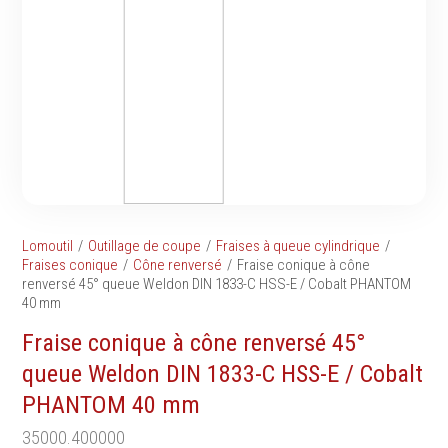
Tournevis
filetés
Embouts & Mandrins
Ecrous
Pinces
Rondelles, circlips &
Frappe
plaques
Extracteurs & leviers
Goupilles & clavettes
Coupe
Rivets & Ecrous noyés
Compositions d'outils
Produits d'ancrage
Outillage de maçonnerie
Inserts autotaraudeurs
Outillage de jardinage
Entretoises
Lomoutil
Outillage de coupe
Fraises à queue cylindrique
Outillage de menuiserie
Serrage & Attache
Fraises conique
Cône renversé
Fraise conique à cône
Outilage de carreleur
renversé 45° queue Weldon DIN 1833-C HSS-E / Cobalt PHANTOM
Assortiments & bacs
40 mm
Divers
Fraise conique à cône renversé 45°
Ressort à traction
queue Weldon DIN 1833-C HSS-E / Cobalt
PHANTOM 40 mm
Métrologie et
Machines
35000.400000