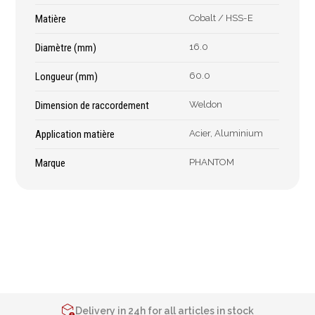
Épaissimètre
Matière
Cobalt / HSS-E
Diamètre (mm)
16.0
Outillage de
Abrasifs
Longueur (mm)
60.0
coupe
Ponçage
Dimension de raccordement
Weldon
Forets
Polissage
Alésoirs
Nettoyage
Application matière
Acier, Aluminium
Burins
Meulage
Marque
PHANTOM
Scies cloches & fraises
Outillage diamanté
trépans
Brosses métalliques
Fraises à queue
cylindrique
Fraises à carotter
Fraises à alésage
Lames de scie
2% de réduction sur les commandes via l’eshop
Filetage
Contact us at
+32 4 377 31 51
Delivery in 24h for all articles in stock
Tournage et plaquettes