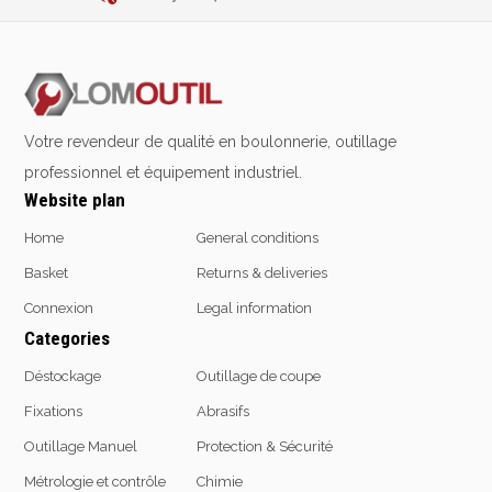
2% de réduction sur les commandes via l’eshop
Emporte-pièces
Contact us at
+32 4 377 31 51
Douilles
Votre revendeur de qualité en boulonnerie, outillage
Protection &
Chimie
Sécurité
professionnel et équipement industriel.
Lubrifiants
Website plan
Protection de la tête
Nettoyants
Home
General conditions
Protection des yeux
Dégrippants
Protection des oreilles
Basket
Returns & deliveries
Dégraissants
Protection respiratoire
Silicone
Connexion
Legal information
Protection des mains
Colles
Categories
Protection des pieds
Frein filet
Déstockage
Outillage de coupe
Protection intégrales
Protection
Fixations
Abrasifs
Kits antichutes
Marquage & Peintures
Vêtements de travail
Outillage Manuel
Protection & Sécurité
Isolants
Etanchéité
Métrologie et contrôle
Chimie