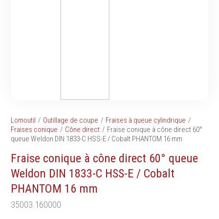
Tournevis
filetés
Embouts & Mandrins
Ecrous
Pinces
Rondelles, circlips &
Frappe
plaques
Extracteurs & leviers
Goupilles & clavettes
Coupe
Rivets & Ecrous noyés
Compositions d'outils
Produits d'ancrage
Outillage de maçonnerie
Inserts autotaraudeurs
Outillage de jardinage
Entretoises
Lomoutil
Outillage de coupe
Fraises à queue cylindrique
Outillage de menuiserie
Serrage & Attache
Fraises conique
Cône direct
Fraise conique à cône direct 60°
Outilage de carreleur
queue Weldon DIN 1833-C HSS-E / Cobalt PHANTOM 16 mm
Assortiments & bacs
Divers
Fraise conique à cône direct 60° queue
Ressort à traction
Weldon DIN 1833-C HSS-E / Cobalt
PHANTOM 16 mm
35003.160000
Métrologie et
Machines