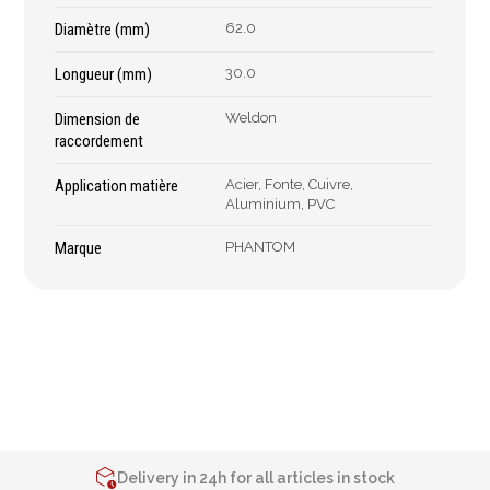
Épaissimètre
Diamètre (mm)
62.0
Longueur (mm)
30.0
Outillage de
Abrasifs
Dimension de
Weldon
coupe
raccordement
Ponçage
Forets
Polissage
Application matière
Acier, Fonte, Cuivre,
Alésoirs
Nettoyage
Aluminium, PVC
Burins
Meulage
Marque
PHANTOM
Scies cloches & fraises
Outillage diamanté
trépans
Brosses métalliques
Fraises à queue
cylindrique
Fraises à carotter
Fraises à alésage
Lames de scie
2% de réduction sur les commandes via l’eshop
Contact us at
+32 4 377 31 51
Filetage
Delivery in 24h for all articles in stock
Tournage et plaquettes