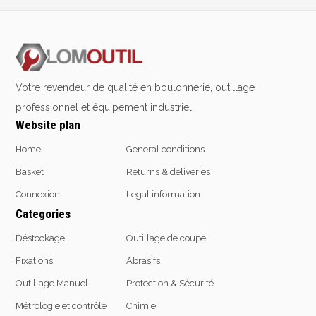
2% de réduction sur les commandes via l’eshop
Emporte-pièces
Contact us at
+32 4 377 31 51
Douilles
Votre revendeur de qualité en boulonnerie, outillage
Protection &
Chimie
professionnel et équipement industriel.
Sécurité
Lubrifiants
Website plan
Protection de la tête
Nettoyants
Home
General conditions
Protection des yeux
Dégrippants
Basket
Returns & deliveries
Protection des oreilles
Dégraissants
Protection respiratoire
Connexion
Legal information
Silicone
Protection des mains
Categories
Colles
Protection des pieds
Frein filet
Déstockage
Outillage de coupe
Protection intégrales
Protection
Fixations
Abrasifs
Kits antichutes
Marquage & Peintures
Outillage Manuel
Protection & Sécurité
Vêtements de travail
Isolants
Etanchéité
Métrologie et contrôle
Chimie