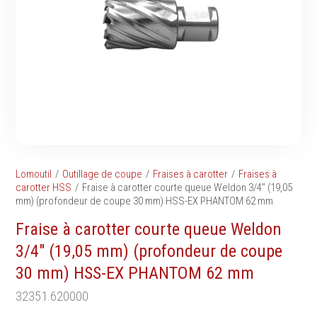
Tournevis
filetés
Embouts & Mandrins
Ecrous
Pinces
Rondelles, circlips &
Frappe
plaques
Extracteurs & leviers
Goupilles & clavettes
Coupe
Rivets & Ecrous noyés
Compositions d'outils
Produits d'ancrage
Outillage de maçonnerie
Inserts autotaraudeurs
Outillage de jardinage
Entretoises
Lomoutil
Outillage de coupe
Fraises à carotter
Fraises à
Outillage de menuiserie
Serrage & Attache
carotter HSS
Fraise à carotter courte queue Weldon 3/4" (19,05
Outilage de carreleur
mm) (profondeur de coupe 30 mm) HSS-EX PHANTOM 62 mm
Assortiments & bacs
Divers
Fraise à carotter courte queue Weldon
Ressort à traction
3/4" (19,05 mm) (profondeur de coupe
30 mm) HSS-EX PHANTOM 62 mm
32351.620000
Métrologie et
Machines