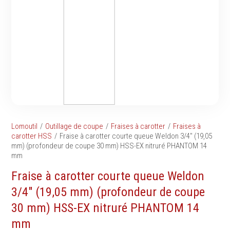
Tournevis
filetés
Embouts & Mandrins
Ecrous
Pinces
Rondelles, circlips &
Frappe
plaques
Extracteurs & leviers
Goupilles & clavettes
Coupe
Rivets & Ecrous noyés
Compositions d'outils
Produits d'ancrage
Outillage de maçonnerie
Inserts autotaraudeurs
Outillage de jardinage
Entretoises
Lomoutil
Outillage de coupe
Fraises à carotter
Fraises à
Outillage de menuiserie
Serrage & Attache
carotter HSS
Fraise à carotter courte queue Weldon 3/4″ (19,05
Outilage de carreleur
mm) (profondeur de coupe 30 mm) HSS-EX nitruré PHANTOM 14
Assortiments & bacs
mm
Divers
Fraise à carotter courte queue Weldon
Ressort à traction
3/4″ (19,05 mm) (profondeur de coupe
30 mm) HSS-EX nitruré PHANTOM 14
Métrologie et
Machines
mm