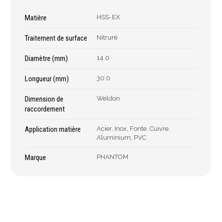
Épaissimètre
Matière
HSS-EX
Traitement de surface
Nitruré
Outillage de
Abrasifs
coupe
Diamètre (mm)
14.0
Ponçage
Forets
Longueur (mm)
30.0
Polissage
Alésoirs
Nettoyage
Dimension de
Weldon
Burins
Meulage
raccordement
Scies cloches & fraises
Outillage diamanté
trépans
Application matière
Acier, Inox, Fonte, Cuivre,
Brosses métalliques
Aluminium, PVC
Fraises à queue
cylindrique
Marque
PHANTOM
Fraises à carotter
Fraises à alésage
Lames de scie
Filetage
Tournage et plaquettes