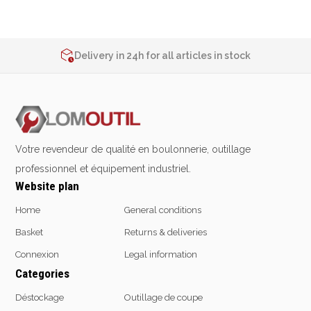
Emporte-pièces
2% de réduction sur les commandes via l’eshop
Douilles
Contact us at
+32 4 377 31 51
Delivery in 24h for all articles in stock
2% de réduction sur les commandes via l’eshop
Contact us at
+32 4 377 31 51
Protection &
Chimie
Sécurité
Lubrifiants
Protection de la tête
Nettoyants
Votre revendeur de qualité en boulonnerie, outillage
Protection des yeux
Dégrippants
professionnel et équipement industriel.
Protection des oreilles
Dégraissants
Website plan
Protection respiratoire
Silicone
Protection des mains
Home
General conditions
Colles
Protection des pieds
Frein filet
Basket
Returns & deliveries
Protection intégrales
Protection
Connexion
Legal information
Kits antichutes
Marquage & Peintures
Categories
Vêtements de travail
Isolants
Déstockage
Outillage de coupe
Etanchéité