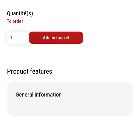
contrôle
Machines sur accu
Mètres
Quantité(s)
Machines sur secteur
Niveaux
To order
Machines stationaires
Pieds à coulisse
Machine à moteur
Micromètres
Add to basket
combustion
Mesureurs laser
Machines pneumatiques
Caméras d'inspection
Pièces détachées
Equerres
machines
Compas
Product features
Pointes à traçer
Mesure d'angles
Mesure de l'électricité
General information
Mesure du poids
Mesure de la puissance
Mesure de l'humidité
Mesure de la
température