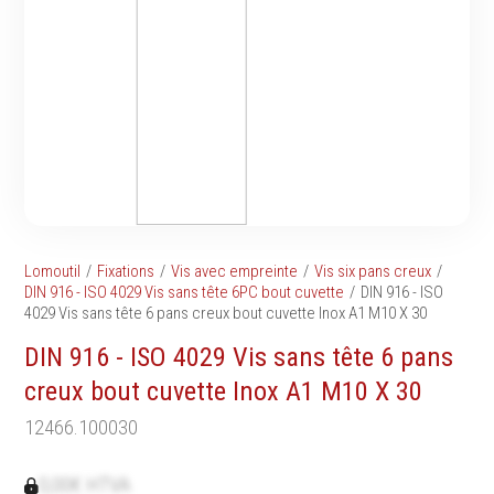
Tournevis
filetés
Embouts & Mandrins
Ecrous
Pinces
Rondelles, circlips &
Frappe
plaques
Extracteurs & leviers
Goupilles & clavettes
Coupe
Rivets & Ecrous noyés
Compositions d'outils
Produits d'ancrage
Outillage de maçonnerie
Inserts autotaraudeurs
Outillage de jardinage
Entretoises
Lomoutil
Fixations
Vis avec empreinte
Vis six pans creux
Outillage de menuiserie
Serrage & Attache
DIN 916 - ISO 4029 Vis sans tête 6PC bout cuvette
DIN 916 - ISO
Outilage de carreleur
4029 Vis sans tête 6 pans creux bout cuvette Inox A1 M10 X 30
Assortiments & bacs
Divers
DIN 916 - ISO 4029 Vis sans tête 6 pans
Ressort à traction
creux bout cuvette Inox A1 M10 X 30
12466.100030
Métrologie et
Machines
0,00€ HTVA