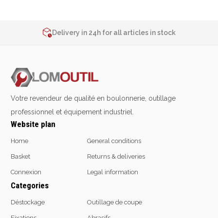
Emporte-pièces
2% de réduction sur les commandes via l’eshop
Contact us at
+32 4 377 31 51
Douilles
Delivery in 24h for all articles in stock
2% de réduction sur les commandes via l’eshop
Contact us at
+32 4 377 31 51
Protection &
Chimie
Sécurité
Lubrifiants
Protection de la tête
Nettoyants
Votre revendeur de qualité en boulonnerie, outillage
Protection des yeux
Dégrippants
professionnel et équipement industriel.
Protection des oreilles
Dégraissants
Website plan
Protection respiratoire
Silicone
Home
General conditions
Protection des mains
Colles
Basket
Returns & deliveries
Protection des pieds
Frein filet
Protection intégrales
Connexion
Legal information
Protection
Kits antichutes
Categories
Marquage & Peintures
Vêtements de travail
Isolants
Déstockage
Outillage de coupe
Etanchéité
Fixations
Abrasifs