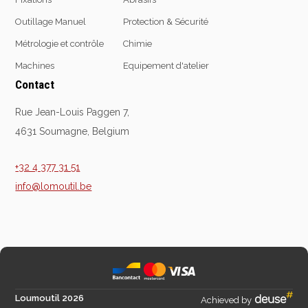
Outillage Manuel
Protection & Sécurité
Métrologie et contrôle
Chimie
Equipement
d'atelier
Machines
Equipement d'atelier
Contact
Levage & transport
Pompes & Vérins
Rue Jean-Louis Paggen 7,
Soudage & Matériel
4631 Soumagne, Belgium
haute température
Etaux
+32 4 377 31 51
Mobilier & rangement
info@lomoutil.be
Marquage & Signalisation
Travail du tube
Nettoyage & entretien
Equipement electrique
Tuyauterie et hydraulique
Equipement
Loumoutil 2026
Achieved by
pneumatique