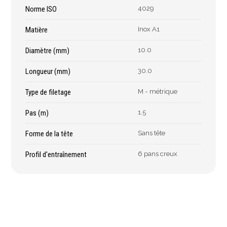
Épaissimètre
Norme ISO
4029
Matière
Inox A1
Outillage de
Abrasifs
Diamètre (mm)
10.0
coupe
Ponçage
Longueur (mm)
30.0
Forets
Polissage
Type de filetage
M - métrique
Alésoirs
Nettoyage
Burins
Meulage
Pas (m)
1.5
Scies cloches & fraises
Outillage diamanté
trépans
Forme de la tête
Sans tête
Brosses métalliques
Fraises à queue
Profil d'entraînement
6 pans creux
cylindrique
Fraises à carotter
Fraises à alésage
Lames de scie
Filetage
Tournage et plaquettes