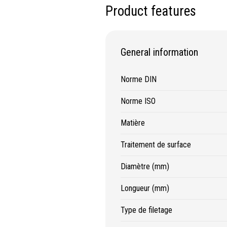
Product features
ifs
Protection & Sécurité
ge
Protection de la tête
General information
age
Protection des yeux
age
Protection des oreilles
Norme DIN
ge
Protection respiratoire
age diamanté
Protection des mains
Norme ISO
s métalliques
Protection des pieds
Matière
Protection intégrales
Kits antichutes
Traitement de surface
Vêtements de travail
Diamètre (mm)
Longueur (mm)
Type de filetage