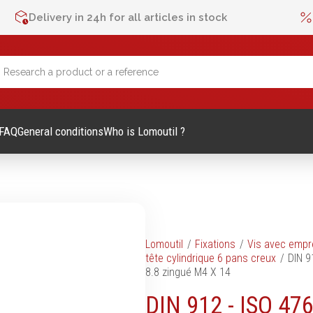
Delivery in 24h for all articles in stock
FAQ
General conditions
Who is Lomoutil ?
lage Manuel
Métrologie et contrôle
Lomoutil
Fixations
Vis avec empr
tête cylindrique 6 pans creux
DIN 9
Mètres
8.8 zingué M4 X 14
es et accessoires
Niveaux
DIN 912 - ISO 476
vis
Pieds à coulisse