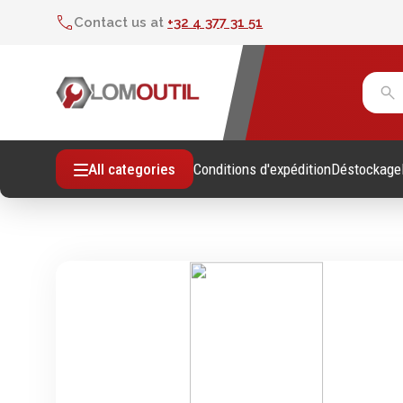
Contact us at
+32 4 377 31 51
Conditions d'expédition
Déstockage
All categories
Fixations
Outil
Vis sans empreintes
Clés
Vis avec empreinte
Douill
Tiges filetees & goujons filetés
Tourne