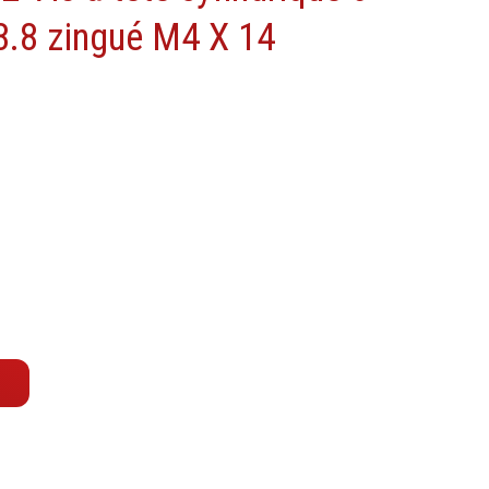
Machine à moteur combustion
8.8 zingué M4 X 14
Machines pneumatiques
Pièces détachées machines