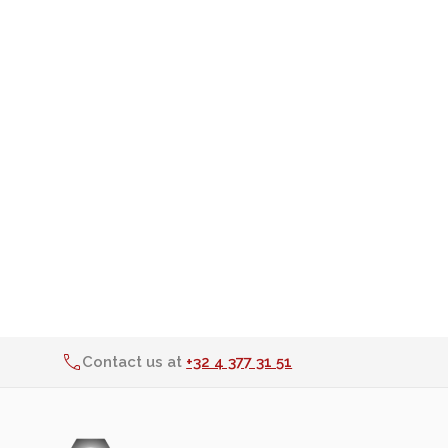
Equipement d'atelier
Levage & transport
Pompes & Vérins
Soudage & Matériel haute
température
Etaux
Mobilier & rangement
Marquage & Signalisation
Travail du tube
Nettoyage & entretien
Equipement electrique
Contact us at
+32 4 377 31 51
Tuyauterie et hydraulique
Equipement pneumatique
Echelles & Escabeaux