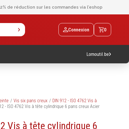
2% de réduction sur les commandes via l’eshop
Connexion
0
Lomoutil.be
Machines
einte
Vis six pans creux
DIN 912 - ISO 4762 Vis à
12 - ISO 4762 Vis à tête cylindrique 6 pans creux Acier
Machines sur accu
Machines sur secteur
2 Vis à tête cylindrique 6
Machines stationaires