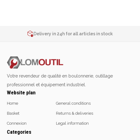
Emporte-pièces
Douilles
2% de réduction sur les commandes via l’eshop
Contact us at
+32 4 377 31 51
Delivery in 24h for all articles in stock
2% de réduction sur les commandes via l’eshop
Protection &
Chimie
Contact us at
+32 4 377 31 51
Sécurité
Lubrifiants
Protection de la tête
Nettoyants
Protection des yeux
Dégrippants
Votre revendeur de qualité en boulonnerie, outillage
Protection des oreilles
Dégraissants
professionnel et équipement industriel.
Protection respiratoire
Silicone
Website plan
Protection des mains
Colles
Protection des pieds
Frein filet
Home
General conditions
Protection intégrales
Protection
Basket
Returns & deliveries
Kits antichutes
Marquage & Peintures
Connexion
Legal information
Vêtements de travail
Isolants
Categories
Etanchéité