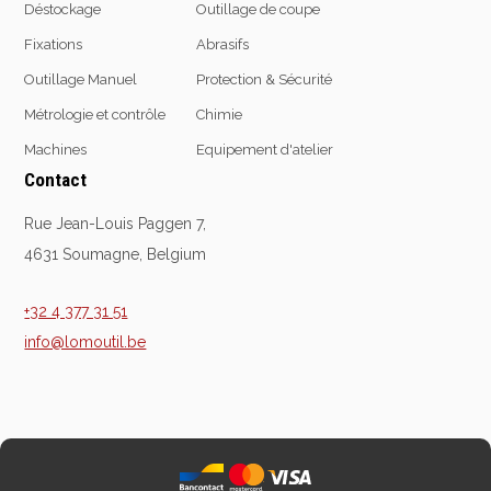
Déstockage
Outillage de coupe
Fixations
Abrasifs
Outillage Manuel
Protection & Sécurité
Equipement
d'atelier
Métrologie et contrôle
Chimie
Levage & transport
Machines
Equipement d'atelier
Pompes & Vérins
Contact
Soudage & Matériel
Rue Jean-Louis Paggen 7,
haute température
4631 Soumagne, Belgium
Etaux
Mobilier & rangement
+32 4 377 31 51
Marquage & Signalisation
info@lomoutil.be
Travail du tube
Nettoyage & entretien
Equipement electrique
Tuyauterie et hydraulique
Equipement
pneumatique