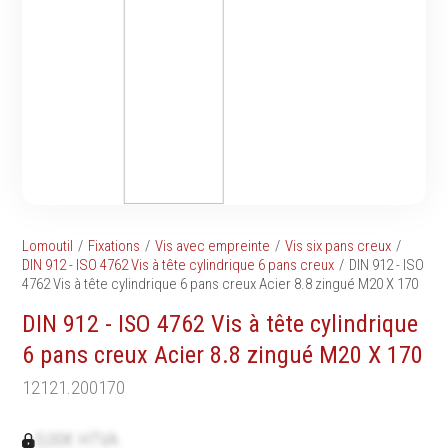
Tournevis
filetés
Embouts & Mandrins
Ecrous
Pinces
Rondelles, circlips &
Frappe
plaques
Extracteurs & leviers
Goupilles & clavettes
Coupe
Rivets & Ecrous noyés
Compositions d'outils
Produits d'ancrage
Outillage de maçonnerie
Inserts autotaraudeurs
Outillage de jardinage
Entretoises
Lomoutil
Fixations
Vis avec empreinte
Vis six pans creux
Outillage de menuiserie
Serrage & Attache
DIN 912 - ISO 4762 Vis à tête cylindrique 6 pans creux
DIN 912 - ISO
Outilage de carreleur
4762 Vis à tête cylindrique 6 pans creux Acier 8.8 zingué M20 X 170
Assortiments & bacs
Divers
DIN 912 - ISO 4762 Vis à tête cylindrique
Ressort à traction
6 pans creux Acier 8.8 zingué M20 X 170
12121.200170
Métrologie et
Machines
0,00€ HTVA