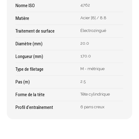
Épaissimètre
Norme ISO
4762
Matière
Acier |8| / 8.8
Outillage de
Abrasifs
Traitement de surface
Électrozingué
coupe
Ponçage
Diamètre (mm)
20.0
Forets
Polissage
Longueur (mm)
170.0
Alésoirs
Nettoyage
Burins
Meulage
Type de filetage
M - métrique
Scies cloches & fraises
Outillage diamanté
trépans
Pas (m)
2.5
Brosses métalliques
Fraises à queue
Forme de la tête
Tête cylindrique
cylindrique
Fraises à carotter
Profil d'entraînement
6 pans creux
Fraises à alésage
Lames de scie
Filetage
Tournage et plaquettes