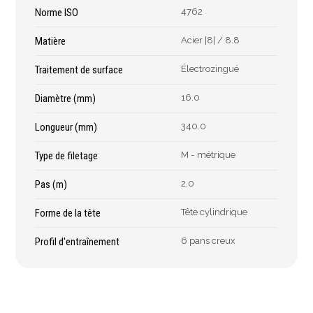
Épaissimètre
Norme ISO
4762
Matière
Acier |8| / 8.8
Outillage de
Abrasifs
Traitement de surface
Électrozingué
coupe
Ponçage
Diamètre (mm)
16.0
Forets
Polissage
Longueur (mm)
340.0
Alésoirs
Nettoyage
Burins
Meulage
Type de filetage
M - métrique
Scies cloches & fraises
Outillage diamanté
trépans
Pas (m)
2.0
Brosses métalliques
Fraises à queue
Forme de la tête
Tête cylindrique
cylindrique
Fraises à carotter
Profil d'entraînement
6 pans creux
Fraises à alésage
Lames de scie
Filetage
Tournage et plaquettes