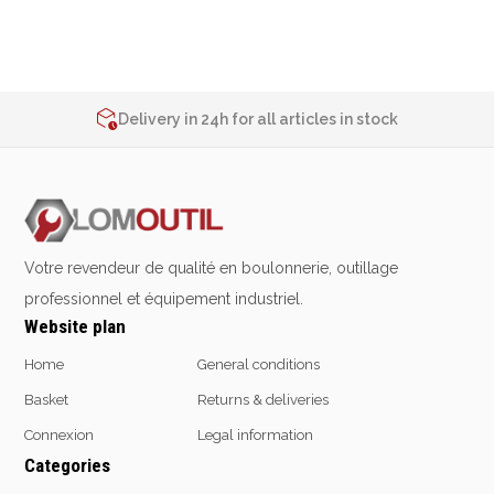
Emporte-pièces
Douilles
2% de réduction sur les commandes via l’eshop
Contact us at
+32 4 377 31 51
Delivery in 24h for all articles in stock
2% de réduction sur les commandes via l’eshop
Protection &
Chimie
Contact us at
+32 4 377 31 51
Sécurité
Lubrifiants
Protection de la tête
Nettoyants
Protection des yeux
Dégrippants
Votre revendeur de qualité en boulonnerie, outillage
Protection des oreilles
Dégraissants
professionnel et équipement industriel.
Protection respiratoire
Silicone
Website plan
Protection des mains
Colles
Protection des pieds
Frein filet
Home
General conditions
Protection intégrales
Protection
Basket
Returns & deliveries
Kits antichutes
Marquage & Peintures
Connexion
Legal information
Vêtements de travail
Isolants
Categories
Etanchéité