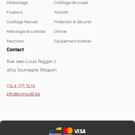
Déstockage
Outillage de coupe
Fixations
Abrasifs
Outillage Manuel
Protection & Sécurité
Equipement
d'atelier
Métrologie et contrôle
Chimie
Levage & transport
Machines
Equipement d'atelier
Pompes & Vérins
Contact
Soudage & Matériel
Rue Jean-Louis Paggen 7,
haute température
4631 Soumagne, Belgium
Etaux
Mobilier & rangement
+32 4 377 31 51
Marquage & Signalisation
info@lomoutil.be
Travail du tube
Nettoyage & entretien
Equipement electrique
Tuyauterie et hydraulique
Equipement
pneumatique