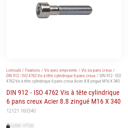
Tournevis
filetés
Embouts & Mandrins
Ecrous
Pinces
Rondelles, circlips &
Frappe
plaques
Extracteurs & leviers
Goupilles & clavettes
Coupe
Rivets & Ecrous noyés
Compositions d'outils
Produits d'ancrage
Outillage de maçonnerie
Inserts autotaraudeurs
Outillage de jardinage
Entretoises
Lomoutil
Fixations
Vis avec empreinte
Vis six pans creux
Outillage de menuiserie
Serrage & Attache
DIN 912 - ISO 4762 Vis à tête cylindrique 6 pans creux
DIN 912 - ISO
Outilage de carreleur
4762 Vis à tête cylindrique 6 pans creux Acier 8.8 zingué M16 X 340
Assortiments & bacs
Divers
DIN 912 - ISO 4762 Vis à tête cylindrique
Ressort à traction
6 pans creux Acier 8.8 zingué M16 X 340
12121.160340
Métrologie et
Machines
0,00€ HTVA