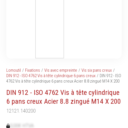
Tournevis
filetés
Embouts & Mandrins
Ecrous
Pinces
Rondelles, circlips &
Frappe
plaques
Extracteurs & leviers
Goupilles & clavettes
Coupe
Rivets & Ecrous noyés
Compositions d'outils
Produits d'ancrage
Outillage de maçonnerie
Inserts autotaraudeurs
Outillage de jardinage
Entretoises
Lomoutil
Fixations
Vis avec empreinte
Vis six pans creux
Outillage de menuiserie
Serrage & Attache
DIN 912 - ISO 4762 Vis à tête cylindrique 6 pans creux
DIN 912 - ISO
Outilage de carreleur
4762 Vis à tête cylindrique 6 pans creux Acier 8.8 zingué M14 X 200
Assortiments & bacs
Divers
DIN 912 - ISO 4762 Vis à tête cylindrique
Ressort à traction
6 pans creux Acier 8.8 zingué M14 X 200
12121.140200
Métrologie et
Machines
0,00€ HTVA