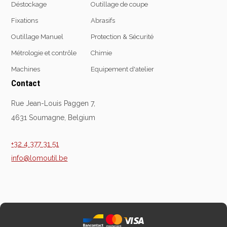
Déstockage
Outillage de coupe
Fixations
Abrasifs
Outillage Manuel
Protection & Sécurité
Equipement
d'atelier
Métrologie et contrôle
Chimie
Levage & transport
Machines
Equipement d'atelier
Pompes & Vérins
Contact
Soudage & Matériel
Rue Jean-Louis Paggen 7,
haute température
4631 Soumagne, Belgium
Etaux
Mobilier & rangement
+32 4 377 31 51
Marquage & Signalisation
info@lomoutil.be
Travail du tube
Nettoyage & entretien
Equipement electrique
Tuyauterie et hydraulique
Equipement
pneumatique