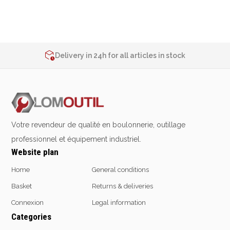
Emporte-pièces
Douilles
2% de réduction sur les commandes via l’eshop
Contact us at
+32 4 377 31 51
Delivery in 24h for all articles in stock
2% de réduction sur les commandes via l’eshop
Protection &
Chimie
Contact us at
+32 4 377 31 51
Sécurité
Lubrifiants
Protection de la tête
Nettoyants
Protection des yeux
Dégrippants
Votre revendeur de qualité en boulonnerie, outillage
Protection des oreilles
Dégraissants
professionnel et équipement industriel.
Protection respiratoire
Silicone
Website plan
Protection des mains
Colles
Protection des pieds
Frein filet
Home
General conditions
Protection intégrales
Protection
Basket
Returns & deliveries
Kits antichutes
Marquage & Peintures
Connexion
Legal information
Vêtements de travail
Isolants
Categories
Etanchéité