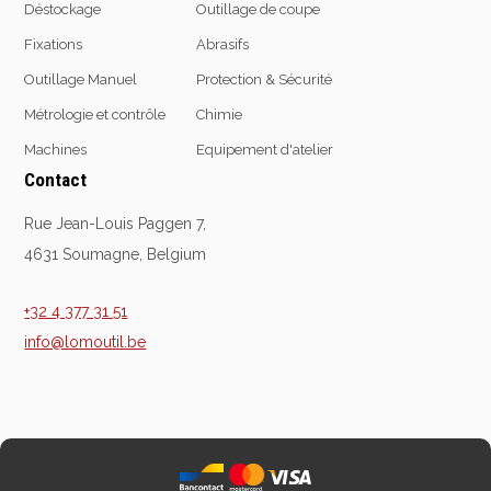
Déstockage
Outillage de coupe
Fixations
Abrasifs
Outillage Manuel
Protection & Sécurité
Equipement
d'atelier
Métrologie et contrôle
Chimie
Levage & transport
Machines
Equipement d'atelier
Pompes & Vérins
Contact
Soudage & Matériel
Rue Jean-Louis Paggen 7,
haute température
4631 Soumagne, Belgium
Etaux
Mobilier & rangement
+32 4 377 31 51
Marquage & Signalisation
info@lomoutil.be
Travail du tube
Nettoyage & entretien
Equipement electrique
Tuyauterie et hydraulique
Equipement
pneumatique