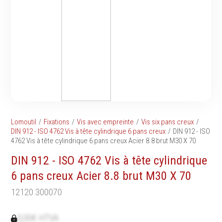
Tournevis
filetés
Embouts & Mandrins
Ecrous
Pinces
Rondelles, circlips &
Frappe
plaques
Extracteurs & leviers
Goupilles & clavettes
Coupe
Rivets & Ecrous noyés
Compositions d'outils
Produits d'ancrage
Outillage de maçonnerie
Inserts autotaraudeurs
Outillage de jardinage
Entretoises
Lomoutil
Fixations
Vis avec empreinte
Vis six pans creux
Outillage de menuiserie
Serrage & Attache
DIN 912 - ISO 4762 Vis à tête cylindrique 6 pans creux
DIN 912 - ISO
Outilage de carreleur
4762 Vis à tête cylindrique 6 pans creux Acier 8.8 brut M30 X 70
Assortiments & bacs
Divers
DIN 912 - ISO 4762 Vis à tête cylindrique
Ressort à traction
6 pans creux Acier 8.8 brut M30 X 70
12120.300070
Métrologie et
Machines
0,00€ HTVA