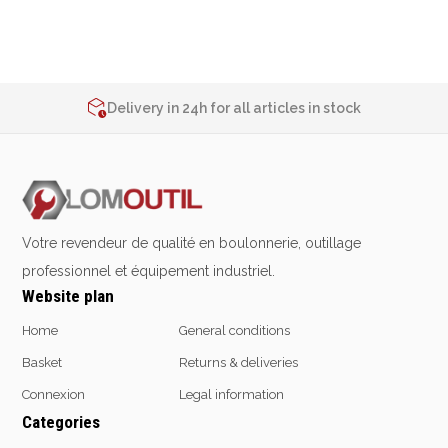
Emporte-pièces
Douilles
2% de réduction sur les commandes via l’eshop
Contact us at
+32 4 377 31 51
Delivery in 24h for all articles in stock
2% de réduction sur les commandes via l’eshop
Protection &
Chimie
Contact us at
+32 4 377 31 51
Sécurité
Lubrifiants
Protection de la tête
Nettoyants
Protection des yeux
Dégrippants
Votre revendeur de qualité en boulonnerie, outillage
Protection des oreilles
Dégraissants
professionnel et équipement industriel.
Protection respiratoire
Silicone
Website plan
Protection des mains
Colles
Protection des pieds
Frein filet
Home
General conditions
Protection intégrales
Protection
Basket
Returns & deliveries
Kits antichutes
Marquage & Peintures
Connexion
Legal information
Vêtements de travail
Isolants
Categories
Etanchéité