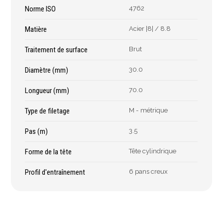
Épaissimètre
Norme ISO
4762
Matière
Acier |8| / 8.8
Outillage de
Abrasifs
Traitement de surface
Brut
coupe
Ponçage
Diamètre (mm)
30.0
Forets
Polissage
Longueur (mm)
70.0
Alésoirs
Nettoyage
Burins
Meulage
Type de filetage
M - métrique
Scies cloches & fraises
Outillage diamanté
trépans
Pas (m)
3.5
Brosses métalliques
Fraises à queue
Forme de la tête
Tête cylindrique
cylindrique
Fraises à carotter
Profil d'entraînement
6 pans creux
Fraises à alésage
Lames de scie
Filetage
Tournage et plaquettes