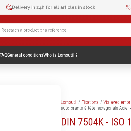
Delivery in 24h for all articles in stock
FAQ
General conditions
Who is Lomoutil ?
lage Manuel
Métrologie et contrôle
Lomoutil
Fixations
Vis avec empr
autoforante à tête hexagonale Acier 
Mètres
DIN 7504K - ISO 
es et accessoires
Niveaux
vis
Pieds à coulisse