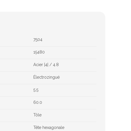
Chimie
Lubrifiants
Nettoyants
Dégrippants
7504
Dégraissants
15480
Silicone
Colles
Acier |4| / 4.8
Frein filet
Électrozingué
Protection
Marquage & Peintures
5.5
Isolants
60.0
Etanchéité
Tôle
Tête hexagonale