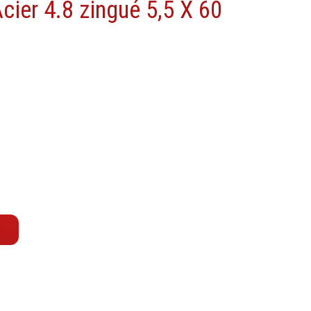
cier 4.8 zingué 5,5 X 60
Machine à moteur combustion
Machines pneumatiques
Pièces détachées machines