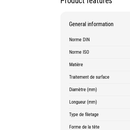
Product features
ifs
Protection & Sécurité
ge
Protection de la tête
General information
age
Protection des yeux
age
Protection des oreilles
Norme DIN
ge
Protection respiratoire
Norme ISO
age diamanté
Protection des mains
s métalliques
Protection des pieds
Matière
Protection intégrales
Traitement de surface
Kits antichutes
Vêtements de travail
Diamètre (mm)
Longueur (mm)
Type de filetage
Forme de la tête