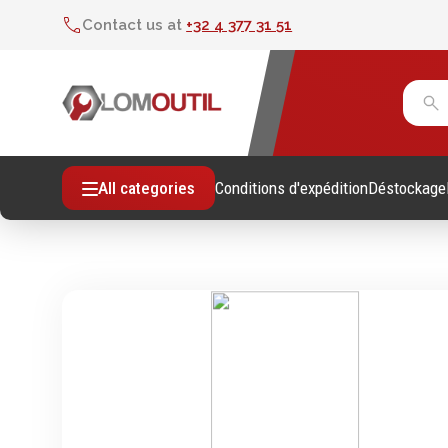
Contact us at
+32 4 377 31 51
Conditions d'expédition
Déstockage
All categories
Fixations
Outil
Vis sans empreintes
Clés
Vis avec empreinte
Douill
Tiges filetees & goujons filetés
Tourne