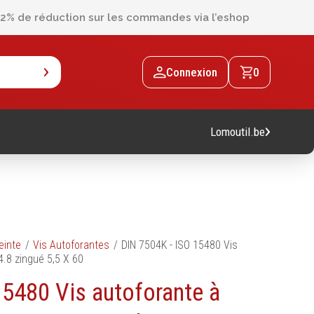
2% de réduction sur les commandes via l’eshop
Connexion
0
Lomoutil.be
Machines
einte
Vis Autoforantes
DIN 7504K - ISO 15480 Vis
4.8 zingué 5,5 X 60
Machines sur accu
15480 Vis autoforante à
Machines sur secteur
Machines stationaires