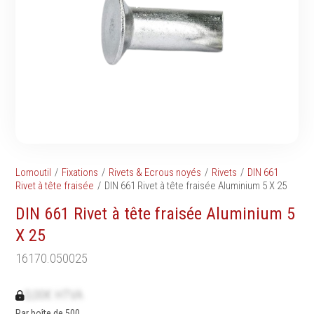
Tournevis
filetés
Embouts & Mandrins
Ecrous
Pinces
Rondelles, circlips &
Frappe
plaques
Extracteurs & leviers
Goupilles & clavettes
Coupe
Rivets & Ecrous noyés
Compositions d'outils
Produits d'ancrage
Outillage de maçonnerie
Inserts autotaraudeurs
Outillage de jardinage
Entretoises
Lomoutil
Fixations
Rivets & Ecrous noyés
Rivets
DIN 661
Outillage de menuiserie
Serrage & Attache
Rivet à tête fraisée
DIN 661 Rivet à tête fraisée Aluminium 5 X 25
Outilage de carreleur
Assortiments & bacs
DIN 661 Rivet à tête fraisée Aluminium 5
Divers
X 25
Ressort à traction
16170.050025
0,00€ HTVA
Métrologie et
Machines
Par boîte de 500