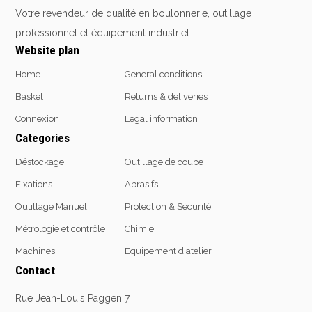
Votre revendeur de qualité en boulonnerie, outillage
Emporte-pièces
Douilles
professionnel et équipement industriel.
Website plan
Home
General conditions
Protection &
Chimie
Basket
Returns & deliveries
Sécurité
Connexion
Legal information
Lubrifiants
Protection de la tête
Categories
Nettoyants
Protection des yeux
Dégrippants
Déstockage
Outillage de coupe
Protection des oreilles
Dégraissants
Fixations
Abrasifs
Protection respiratoire
Silicone
Outillage Manuel
Protection & Sécurité
Protection des mains
Colles
Protection des pieds
Métrologie et contrôle
Chimie
Frein filet
Protection intégrales
Protection
Machines
Equipement d'atelier
Kits antichutes
Marquage & Peintures
Contact
Vêtements de travail
Isolants
Rue Jean-Louis Paggen 7,
Etanchéité