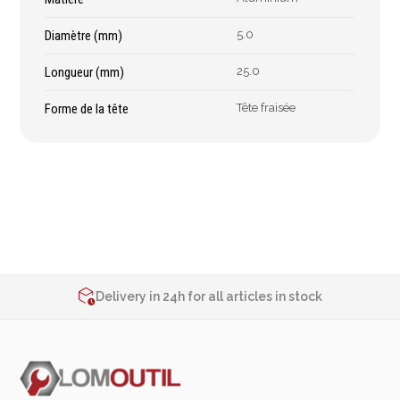
Épaissimètre
Diamètre (mm)
5.0
Longueur (mm)
25.0
Outillage de
Abrasifs
coupe
Forme de la tête
Tête fraisée
Ponçage
Forets
Polissage
Alésoirs
Nettoyage
Burins
Meulage
Scies cloches & fraises
Outillage diamanté
trépans
Brosses métalliques
Fraises à queue
2% de réduction sur les commandes via l’eshop
Contact us at
+32 4 377 31 51
cylindrique
Delivery in 24h for all articles in stock
Fraises à carotter
2% de réduction sur les commandes via l’eshop
Fraises à alésage
Contact us at
+32 4 377 31 51
Lames de scie
Filetage
Tournage et plaquettes