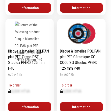
Information
Information
Disque à lamelles POLIFAN
Disque à lamelles POLIFAN
plat PFF Zircon PSF
plat PFF Céramique CO-
Steelox PFERD 125 mm
COOL SG Steelox PFERD
P40
125 mm P40
67664125
67660425
To order
To order
0,00€ HTVA
0,00€ HTVA
Information
Information