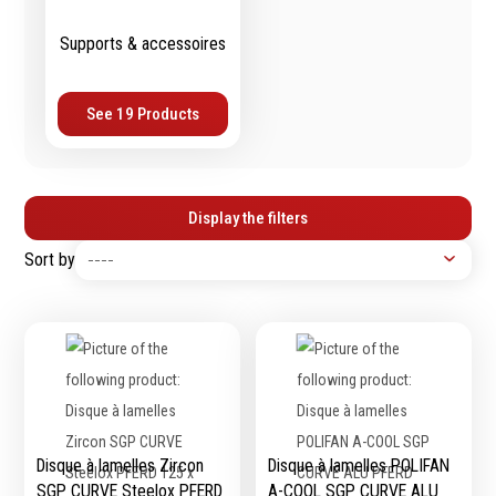
Épaissimètre
Supports & accessoires
Outillage de
Abrasifs
See 19 Products
coupe
Ponçage
Forets
Polissage
Alésoirs
Nettoyage
Display the filters
Burins
Meulage
Sort by
Scies cloches & fraises
Outillage diamanté
trépans
Brosses métalliques
Fraises à queue
cylindrique
Fraises à carotter
Fraises à alésage
Lames de scie
Filetage
Disque à lamelles Zircon
Disque à lamelles POLIFAN
SGP CURVE Steelox PFERD
A-COOL SGP CURVE ALU
Tournage et plaquettes