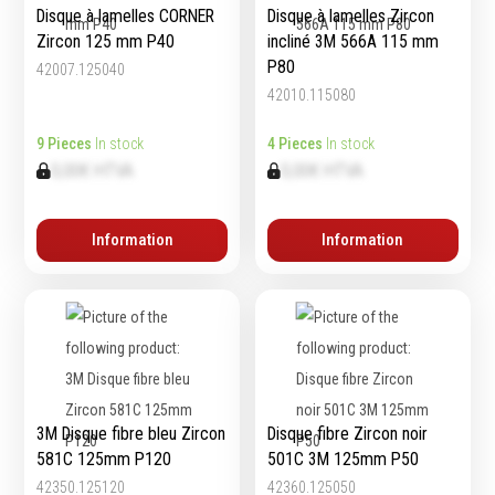
Disque à lamelles CORNER
Disque à lamelles Zircon
Zircon 125 mm P40
incliné 3M 566A 115 mm
P80
42007.125040
42010.115080
9 Pieces
In stock
4 Pieces
In stock
0,00€ HTVA
0,00€ HTVA
Information
Information
3M Disque fibre bleu Zircon
Disque fibre Zircon noir
581C 125mm P120
501C 3M 125mm P50
42350.125120
42360.125050