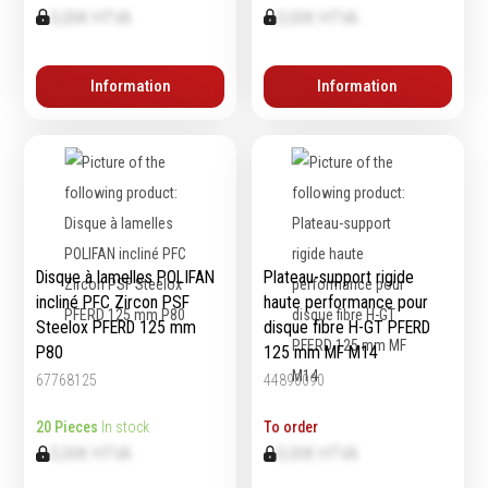
0,00€ HTVA
0,00€ HTVA
Echelles & Escabeaux
Graissage & huilage
Information
Information
Disque à lamelles POLIFAN
Plateau-support rigide
incliné PFC Zircon PSF
haute performance pour
Steelox PFERD 125 mm
disque fibre H-GT PFERD
P80
125 mm MF M14
67768125
44890090
20 Pieces
In stock
To order
0,00€ HTVA
0,00€ HTVA