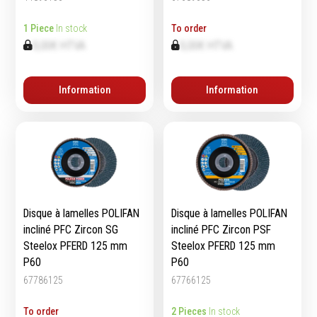
1 Piece
In stock
To order
0,00€ HTVA
0,00€ HTVA
Equipement
d'atelier
Information
Information
Levage & transport
Pompes & Vérins
Soudage & Matériel
haute température
Etaux
Mobilier & rangement
Marquage & Signalisation
Disque à lamelles POLIFAN
Disque à lamelles POLIFAN
Travail du tube
incliné PFC Zircon SG
incliné PFC Zircon PSF
Nettoyage & entretien
Steelox PFERD 125 mm
Steelox PFERD 125 mm
P60
P60
Equipement electrique
Tuyauterie et hydraulique
67786125
67766125
Equipement
To order
2 Pieces
In stock
pneumatique