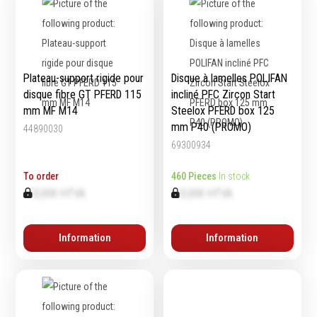
Plateau-support rigide pour
Disque à lamelles POLIFAN
disque fibre GT PFERD 115
incliné PFC Zircon Start
mm MF M14
Steelox PFERD box 125
mm P40 (PROMO)
44890030
69300934
To order
460 Pieces
In stock
0,00€ HTVA
0,00€ HTVA
Information
Information