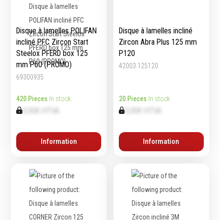
Disque à lamelles POLIFAN
Disque à lamelles incliné
incliné PFC Zircon Start
Zircon Abra Plus 125 mm
Steelox PFERD box 125
P120
mm P60 (PROMO)
42003.125120
69300935
420 Pieces
In stock
20 Pieces
In stock
0,00€ HTVA
0,00€ HTVA
Information
Information