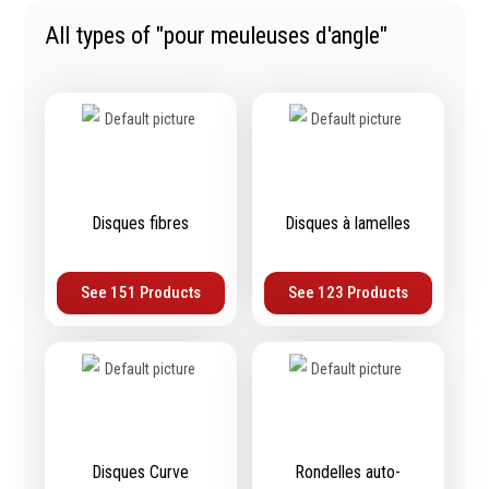
Tournevis
filetés
All types of "pour meuleuses d'angle"
Embouts & Mandrins
Ecrous
Pinces
Rondelles, circlips &
Frappe
plaques
Extracteurs & leviers
Goupilles & clavettes
Coupe
Rivets & Ecrous noyés
Compositions d'outils
Produits d'ancrage
Outillage de maçonnerie
Disques fibres
Disques à lamelles
Inserts autotaraudeurs
Outillage de jardinage
Entretoises
Outillage de menuiserie
Serrage & Attache
See 151 Products
See 123 Products
Outilage de carreleur
Assortiments & bacs
Divers
Ressort à traction
Métrologie et
Machines
Disques Curve
Rondelles auto-