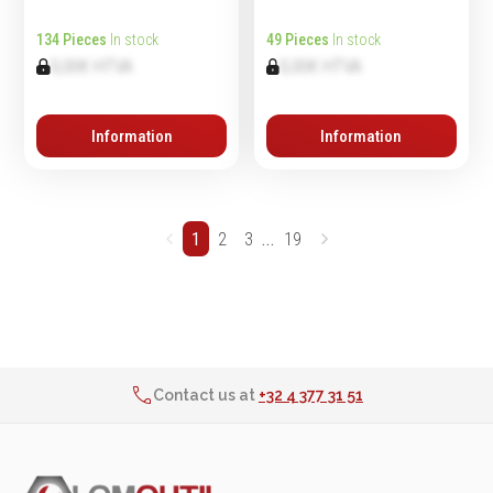
134 Pieces
In stock
49 Pieces
In stock
0,00€ HTVA
0,00€ HTVA
Information
Information
...
1
2
3
19
2% de réduction sur les commandes via l’eshop
Contact us at
+32 4 377 31 51
Delivery in 24h for all articles in stock
2% de réduction sur les commandes via l’eshop
Contact us at
+32 4 377 31 51