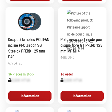
Disque à lamelles POLIFAN
Plateau-support rigide pour
incliné PFC Zircon SG
disque fibre GT PFERD 125
Steelox PFERD 125 mm
mm MF M14
P40
44890040
67784125
36 Pieces
In stock
To order
0,00€ HTVA
0,00€ HTVA
Information
Information