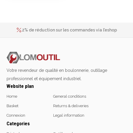
Emporte-pièces
2% de réduction sur les commandes via l’eshop
Douilles
Contact us at
+32 4 377 31 51
Delivery in 24h for all articles in stock
2% de réduction sur les commandes via l’eshop
Contact us at
+32 4 377 31 51
Protection &
Chimie
Sécurité
Lubrifiants
Protection de la tête
Nettoyants
Protection des yeux
Dégrippants
Votre revendeur de qualité en boulonnerie, outillage
Protection des oreilles
Dégraissants
professionnel et équipement industriel.
Protection respiratoire
Silicone
Website plan
Protection des mains
Colles
Home
General conditions
Protection des pieds
Frein filet
Protection intégrales
Protection
Basket
Returns & deliveries
Kits antichutes
Marquage & Peintures
Connexion
Legal information
Vêtements de travail
Isolants
Categories
Etanchéité