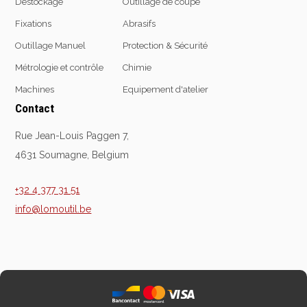
Déstockage
Outillage de coupe
Fixations
Abrasifs
Outillage Manuel
Protection & Sécurité
Equipement
d'atelier
Métrologie et contrôle
Chimie
Machines
Equipement d'atelier
Levage & transport
Contact
Pompes & Vérins
Soudage & Matériel
Rue Jean-Louis Paggen 7,
haute température
4631 Soumagne, Belgium
Etaux
Mobilier & rangement
+32 4 377 31 51
Marquage & Signalisation
info@lomoutil.be
Travail du tube
Nettoyage & entretien
Equipement electrique
Tuyauterie et hydraulique
Equipement
pneumatique