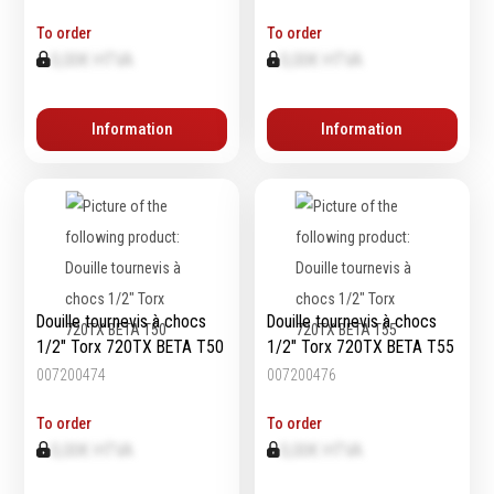
To order
To order
0,00€ HTVA
0,00€ HTVA
Equipement
d'atelier
Information
Information
Levage & transport
Pompes & Vérins
Soudage & Matériel
haute température
Etaux
Mobilier & rangement
Douille tournevis à chocs
Douille tournevis à chocs
Marquage & Signalisation
1/2" Torx 720TX BETA T50
1/2" Torx 720TX BETA T55
Travail du tube
007200474
007200476
Nettoyage & entretien
Equipement electrique
To order
To order
Tuyauterie et hydraulique
0,00€ HTVA
0,00€ HTVA
Equipement
pneumatique