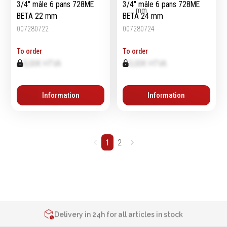
3/4" mâle 6 pans 728ME
3/4" mâle 6 pans 728ME
BETA 22 mm
BETA 24 mm
007280722
007280724
To order
To order
0,00€ HTVA
0,00€ HTVA
Information
Information
1
2
2% de réduction sur les commandes via l’eshop
Contact us at
+32 4 377 31 51
Delivery in 24h for all articles in stock
2% de réduction sur les commandes via l’eshop