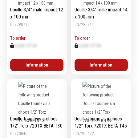
Emporte-pièces
Douille 3/4" mâle impact 12
Douille 3/4" mâle impact 14
Douilles
x 100 mm
x 100 mm
007280712
007280714
To order
To order
Protection &
Chimie
0,00€ HTVA
0,00€ HTVA
Sécurité
Lubrifiants
Protection de la tête
Nettoyants
Information
Information
Protection des yeux
Dégrippants
Protection des oreilles
Dégraissants
Protection respiratoire
Silicone
Protection des mains
Colles
Protection des pieds
Frein filet
Protection intégrales
Protection
Kits antichutes
Marquage & Peintures
Douille tournevis à chocs
Douille tournevis à chocs
Vêtements de travail
1/2" Torx 720TX BETA T30
1/2" Torx 720TX BETA T45
Isolants
007200460
007200472
Etanchéité