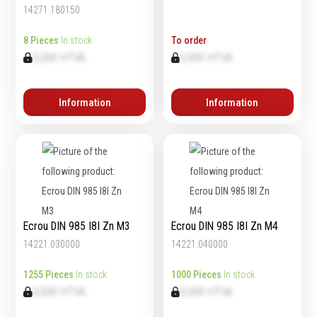
Épaissimètre
14271.180150
8 Pieces
In stock
To order
0,00€ HTVA
0,00€ HTVA
Outillage de
Abrasifs
coupe
Ponçage
Information
Information
Forets
Polissage
Alésoirs
Nettoyage
Burins
Meulage
Scies cloches & fraises
Outillage diamanté
trépans
Brosses métalliques
Fraises à queue
cylindrique
Ecrou DIN 985 I8I Zn M3
Ecrou DIN 985 I8I Zn M4
Fraises à carotter
14221.030000
14221.040000
Fraises à alésage
1255 Pieces
In stock
1000 Pieces
In stock
Lames de scie
0,00€ HTVA
0,00€ HTVA
Filetage
Tournage et plaquettes