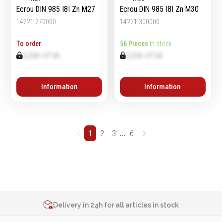
Ecrou DIN 985 I8I Zn M27
Ecrou DIN 985 I8I Zn M30
14221.270000
14221.300000
To order
56 Pieces
In stock
0,00€ HTVA
0,00€ HTVA
Information
Information
...
1
2
3
6
2% de réduction sur les commandes via l’eshop
Contact us at
+32 4 377 31 51
Delivery in 24h for all articles in stock
2% de réduction sur les commandes via l’eshop