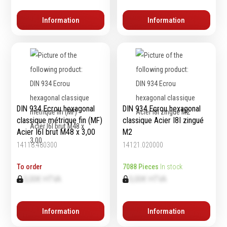
Information
Information
DIN 934 Ecrou hexagonal
DIN 934 Ecrou hexagonal
classique métrique fin (MF)
classique Acier I8I zingué
Acier I6I brut M48 x 3,00
M2
14118.480300
14121.020000
To order
7088 Pieces
In stock
0,00€ HTVA
0,00€ HTVA
Information
Information