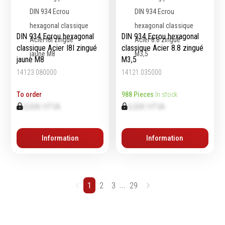
DIN 934 Ecrou hexagonal
DIN 934 Ecrou hexagonal
classique Acier I8I zingué
classique Acier 8.8 zingué
jaune M8
M3,5
14123.080000
14121.035000
To order
988 Pieces
In stock
0,00€ HTVA
0,00€ HTVA
Information
Information
...
1
2
3
29