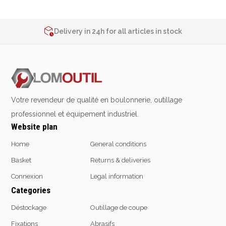
2% de réduction sur les commandes via l’eshop
Contact us at
+32 4 377 31 51
Delivery in 24h for all articles in stock
2% de réduction sur les commandes via l’eshop
Contact us at
+32 4 377 31 51
Votre revendeur de qualité en boulonnerie, outillage
professionnel et équipement industriel.
Website plan
Home
General conditions
Basket
Returns & deliveries
Connexion
Legal information
Categories
Déstockage
Outillage de coupe
Fixations
Abrasifs