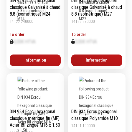
DIN 934 Ecrou hexagonal
DIN 934 Ecrou hexagonal
classique Galvanisé à chaud
classique Galvanisé à chaud
8.8 (isométrique) M24
8.8 (isométrique) M27
14122.240000
14122.270000
Equipement
d'atelier
To order
To order
Levage & transport
0,00€ HTVA
0,00€ HTVA
Pompes & Vérins
Soudage & Matériel
Information
Information
haute température
Etaux
Mobilier & rangement
Marquage & Signalisation
Travail du tube
Nettoyage & entretien
Equipement electrique
DIN 934 Ecrou hexagonal
DIN 934 Ecrou hexagonal
Tuyauterie et hydraulique
classique métrique fin (MF)
classique Polyamide M10
Equipement
Acier I8I zingué M16 x 1,50
14101.100000
pneumatique