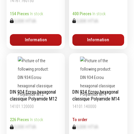
14161.160150
Echelles & Escabeaux
154 Pieces
In stock
400 Pieces
In stock
Graissage & huilage
0,00€ HTVA
0,00€ HTVA
Information
Information
DIN 934 Ecrou hexagonal
DIN 934 Ecrou hexagonal
classique Polyamide M12
classique Polyamide M14
14101.120000
14101.140000
226 Pieces
In stock
To order
0,00€ HTVA
0,00€ HTVA