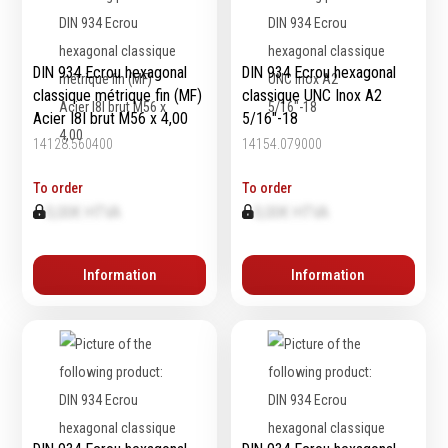
Emporte-pièces
Douilles
DIN 934 Ecrou hexagonal
DIN 934 Ecrou hexagonal
classique métrique fin (MF)
classique UNC Inox A2
Acier I8I brut M56 x 4,00
5/16"-18
Protection &
Chimie
14128.560400
14154.079000
Sécurité
Lubrifiants
To order
To order
Protection de la tête
Nettoyants
0,00€ HTVA
0,00€ HTVA
Protection des yeux
Dégrippants
Protection des oreilles
Dégraissants
Protection respiratoire
Information
Information
Silicone
Protection des mains
Colles
Protection des pieds
Frein filet
Protection intégrales
Protection
Kits antichutes
Marquage & Peintures
Vêtements de travail
Isolants
Etanchéité