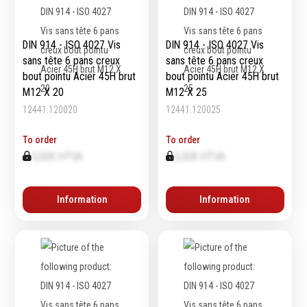
Echelles & Escabeaux
Graissage & huilage
DIN 914 - ISO 4027 Vis
DIN 914 - ISO 4027 Vis
sans tête 6 pans creux
sans tête 6 pans creux
bout pointu Acier 45H brut
bout pointu Acier 45H brut
M12 X 20
M12 X 25
12441.120020
12441.120025
To order
To order
0,00€ HTVA
0,00€ HTVA
Information
Information