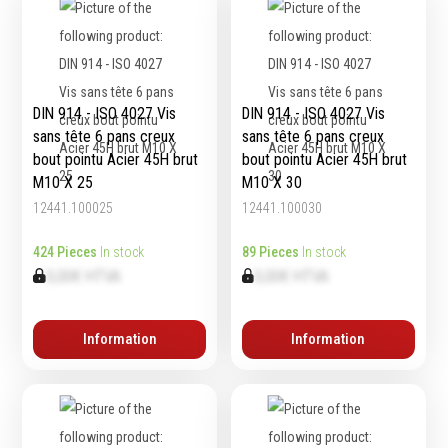
Equipement
d'atelier
DIN 914 - ISO 4027 Vis
DIN 914 - ISO 4027 Vis
sans tête 6 pans creux
sans tête 6 pans creux
Levage & transport
bout pointu Acier 45H brut
bout pointu Acier 45H brut
Pompes & Vérins
M10 X 25
M10 X 30
Soudage & Matériel
12441.100025
12441.100030
haute température
Etaux
424 Pieces
In stock
89 Pieces
In stock
Mobilier & rangement
0,00€ HTVA
0,00€ HTVA
Marquage & Signalisation
Travail du tube
Information
Information
Nettoyage & entretien
Equipement electrique
Tuyauterie et hydraulique
Equipement
pneumatique