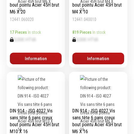
bout pointu Acier 45H brut
bout pointu Acier 45H brut
M6 X 20
M4 X 10
12441.060020
12441.040010
17 Pieces
In stock
819 Pieces
In stock
0,00€ HTVA
0,00€ HTVA
Information
Information
DIN 914 - ISO 4027 Vis
DIN 914 - ISO 4027 Vis
sans tête 6 pans creux
sans tête 6 pans creux
bout pointu Acier 45H brut
bout pointu Acier 45H brut
M10 X 16
M6 X 16