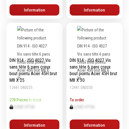
Épaissimètre
Information
Information
Outillage de
Abrasifs
coupe
Ponçage
Forets
Polissage
Alésoirs
Nettoyage
DIN 914 - ISO 4027 Vis
DIN 914 - ISO 4027 Vis
Burins
Meulage
sans tête 6 pans creux
sans tête 6 pans creux
Scies cloches & fraises
Outillage diamanté
bout pointu Acier 45H brut
bout pointu Acier 45H brut
trépans
Brosses métalliques
M8 X 25
M8 X 30
Fraises à queue
12441.080025
12441.080030
cylindrique
Fraises à carotter
278 Pieces
In stock
To order
Fraises à alésage
0,00€ HTVA
0,00€ HTVA
Lames de scie
Filetage
Information
Information
Tournage et plaquettes