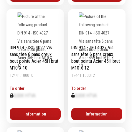
Emporte-pièces
Douilles
Protection &
Chimie
Sécurité
DIN 914 - ISO 4027 Vis
DIN 914 - ISO 4027 Vis
Lubrifiants
sans tête 6 pans creux
sans tête 6 pans creux
Protection de la tête
Nettoyants
bout pointu Acier 45H brut
bout pointu Acier 45H brut
Protection des yeux
Dégrippants
M10 X 10
M10 X 12
Protection des oreilles
Dégraissants
12441.100010
12441.100012
Protection respiratoire
Silicone
Protection des mains
To order
To order
Colles
0,00€ HTVA
0,00€ HTVA
Protection des pieds
Frein filet
Protection intégrales
Protection
Kits antichutes
Marquage & Peintures
Information
Information
Vêtements de travail
Isolants
Etanchéité