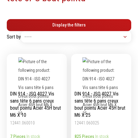
Tournevis
filetés
Embouts & Mandrins
Ecrous
Pinces
Rondelles, circlips &
Display the filters
Frappe
plaques
Sort by
Extracteurs & leviers
Goupilles & clavettes
Coupe
Rivets & Ecrous noyés
Compositions d'outils
Produits d'ancrage
Outillage de maçonnerie
Inserts autotaraudeurs
Outillage de jardinage
Entretoises
Outillage de menuiserie
Serrage & Attache
Outilage de carreleur
Assortiments & bacs
DIN 914 - ISO 4027 Vis
DIN 914 - ISO 4027 Vis
Divers
sans tête 6 pans creux
sans tête 6 pans creux
Ressort à traction
bout pointu Acier 45H brut
bout pointu Acier 45H brut
M6 X 10
M6 X 25
12441.060010
12441.060025
Métrologie et
Machines
7 Pieces
In stock
825 Pieces
In stock