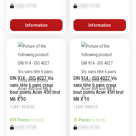
contrôle
0,00€ HTVA
0,00€ HTVA
Machines sur accu
Mètres
Machines sur secteur
Niveaux
Machines stationaires
Information
Information
Pieds à coulisse
Machine à moteur
Micromètres
combustion
Mesureurs laser
Machines pneumatiques
Caméras d'inspection
Pièces détachées
Equerres
machines
Compas
Pointes à traçer
DIN 914 - ISO 4027 Vis
DIN 914 - ISO 4027 Vis
Mesure d'angles
sans tête 6 pans creux
sans tête 6 pans creux
Mesure de l'électricité
bout pointu Acier 45H brut
bout pointu Acier 45H brut
M6 X 30
M8 X 10
Mesure du poids
Mesure de la puissance
12441.060030
12441.080010
Mesure de l'humidité
875 Pieces
In stock
31 Pieces
In stock
Mesure de la
0,00€ HTVA
0,00€ HTVA
température