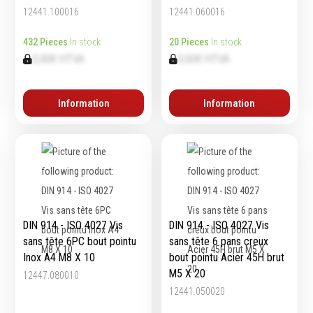
12441.100016
12441.060016
432 Pieces
In stock
20 Pieces
In stock
0,00€ HTVA
0,00€ HTVA
Information
Information
DIN 914 - ISO 4027 Vis
DIN 914 - ISO 4027 Vis
sans tête 6PC bout pointu
sans tête 6 pans creux
Inox A4 M8 X 10
bout pointu Acier 45H brut
M5 X 20
12447.080010
12441.050020