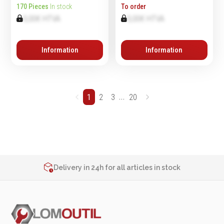
170 Pieces
In stock
To order
0,00€ HTVA
0,00€ HTVA
Information
Information
...
1
2
3
20
2% de réduction sur les commandes via l’eshop
Contact us at
+32 4 377 31 51
Delivery in 24h for all articles in stock
2% de réduction sur les commandes via l’eshop
Contact us at
+32 4 377 31 51