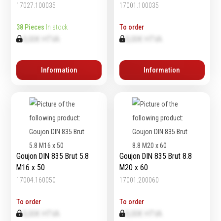
17027.100035
17001.100035
Emporte-pièces
Douilles
38 Pieces
In stock
To order
0,00€ HTVA
0,00€ HTVA
Protection &
Chimie
Information
Information
Sécurité
Lubrifiants
Protection de la tête
Nettoyants
Protection des yeux
Dégrippants
Protection des oreilles
Dégraissants
Protection respiratoire
Silicone
Protection des mains
Colles
Goujon DIN 835 Brut 5.8
Goujon DIN 835 Brut 8.8
Protection des pieds
Frein filet
M16 x 50
M20 x 60
Protection intégrales
Protection
17004.160050
17001.200060
Kits antichutes
Marquage & Peintures
Vêtements de travail
Isolants
To order
To order
0,00€ HTVA
0,00€ HTVA
Etanchéité