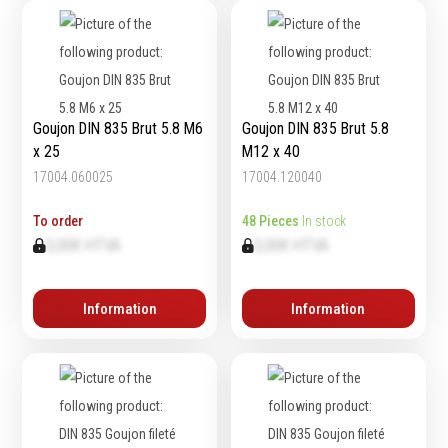
Echelles & Escabeaux
Graissage & huilage
Goujon DIN 835 Brut 5.8 M6
Goujon DIN 835 Brut 5.8
x 25
M12 x 40
17004.060025
17004.120040
To order
48 Pieces
In stock
0,00€ HTVA
0,00€ HTVA
Information
Information