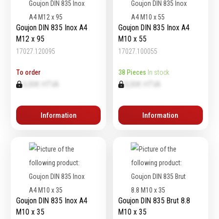
Épaissimètre
Goujon DIN 835 Inox A4
Goujon DIN 835 Inox A4
M12 x 95
M10 x 55
Outillage de
Abrasifs
17027.120095
17027.100055
coupe
Ponçage
To order
38 Pieces
In stock
Forets
Polissage
0,00€ HTVA
0,00€ HTVA
Alésoirs
Nettoyage
Burins
Meulage
Scies cloches & fraises
Information
Information
Outillage diamanté
trépans
Brosses métalliques
Fraises à queue
cylindrique
Fraises à carotter
Fraises à alésage
Lames de scie
Goujon DIN 835 Inox A4
Goujon DIN 835 Brut 8.8
Filetage
M10 x 35
M10 x 35
Tournage et plaquettes