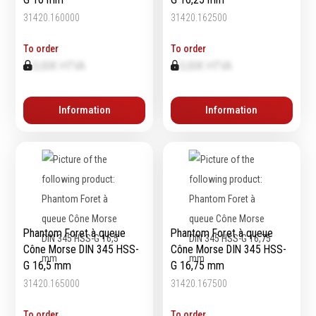
31420.160000
31420.162500
Echelles & Escabeaux
Graissage & huilage
To order
To order
0,00€ HTVA
0,00€ HTVA
Information
Information
Phantom Foret à queue
Phantom Foret à queue
Cône Morse DIN 345 HSS-
Cône Morse DIN 345 HSS-
G 16,5 mm
G 16,75 mm
31420.165000
31420.167500
To order
To order