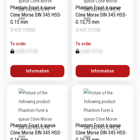
Phantom Foret à queue
Phantom Foret à queue
Cône Morse DIN 345 HSS-
Cône Morse DIN 345 HSS-
G 15 mm
G 15,75 mm
Equipement
d'atelier
31420.150000
31420.157500
Levage & transport
To order
To order
Pompes & Vérins
0,00€ HTVA
0,00€ HTVA
Soudage & Matériel
haute température
Information
Information
Etaux
Mobilier & rangement
Marquage & Signalisation
Travail du tube
Nettoyage & entretien
Equipement electrique
Tuyauterie et hydraulique
Phantom Foret à queue
Phantom Foret à queue
Equipement
Cône Morse DIN 345 HSS-
Cône Morse DIN 345 HSS-
G 16 mm
G 16,25 mm
pneumatique