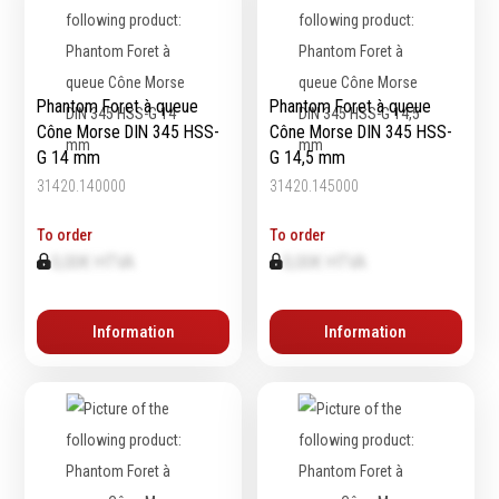
Emporte-pièces
Douilles
Phantom Foret à queue
Phantom Foret à queue
Cône Morse DIN 345 HSS-
Cône Morse DIN 345 HSS-
Protection &
Chimie
G 14 mm
G 14,5 mm
Sécurité
31420.140000
31420.145000
Lubrifiants
Protection de la tête
Nettoyants
To order
To order
Protection des yeux
Dégrippants
0,00€ HTVA
0,00€ HTVA
Protection des oreilles
Dégraissants
Protection respiratoire
Silicone
Information
Information
Protection des mains
Colles
Protection des pieds
Frein filet
Protection intégrales
Protection
Kits antichutes
Marquage & Peintures
Vêtements de travail
Isolants
Etanchéité