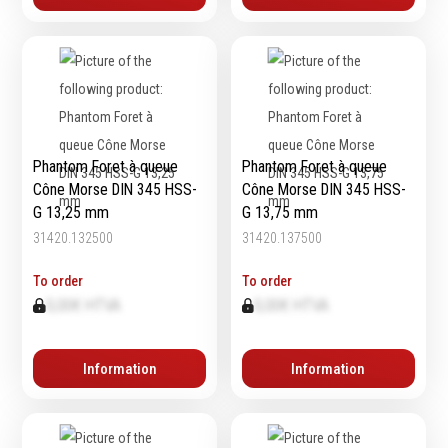
Épaissimètre
Outillage de
Abrasifs
coupe
Ponçage
Forets
Polissage
Phantom Foret à queue
Phantom Foret à queue
Alésoirs
Nettoyage
Cône Morse DIN 345 HSS-
Cône Morse DIN 345 HSS-
Burins
G 13,25 mm
G 13,75 mm
Meulage
Scies cloches & fraises
31420.132500
31420.137500
Outillage diamanté
trépans
Brosses métalliques
To order
To order
Fraises à queue
0,00€ HTVA
0,00€ HTVA
cylindrique
Fraises à carotter
Fraises à alésage
Information
Information
Lames de scie
Filetage
Tournage et plaquettes