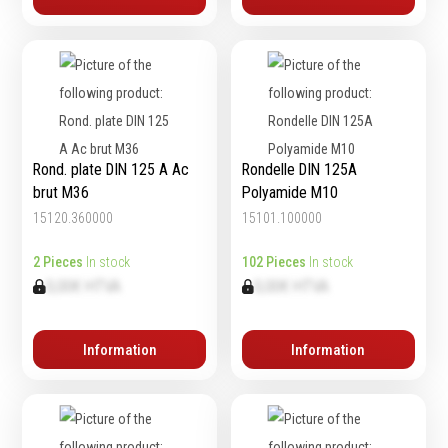
Echelles & Escabeaux
Graissage & huilage
Rond. plate DIN 125 A Ac
Rondelle DIN 125A
brut M36
Polyamide M10
15120.360000
15101.100000
2 Pieces
In stock
102 Pieces
In stock
0,00€ HTVA
0,00€ HTVA
Information
Information