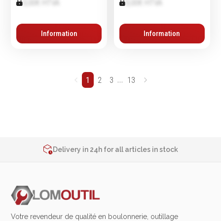
0,00€ HTVA
0,00€ HTVA
Information
Information
...
1
2
3
13
2% de réduction sur les commandes via l’eshop
Contact us at
+32 4 377 31 51
Delivery in 24h for all articles in stock
2% de réduction sur les commandes via l’eshop
Contact us at
+32 4 377 31 51
Votre revendeur de qualité en boulonnerie, outillage