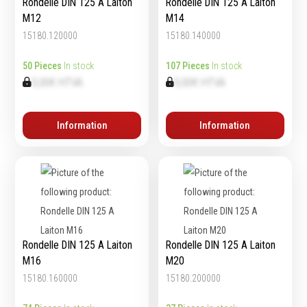
Rondelle DIN 125 A Laiton
Rondelle DIN 125 A Laiton
Emporte-pièces
M12
M14
Douilles
15180.120000
15180.140000
50 Pieces
In stock
107 Pieces
In stock
0,00€ HTVA
0,00€ HTVA
Protection &
Chimie
Sécurité
Lubrifiants
Information
Information
Protection de la tête
Nettoyants
Protection des yeux
Dégrippants
Protection des oreilles
Dégraissants
Protection respiratoire
Silicone
Protection des mains
Colles
Protection des pieds
Frein filet
Protection intégrales
Rondelle DIN 125 A Laiton
Rondelle DIN 125 A Laiton
Protection
Kits antichutes
M16
M20
Marquage & Peintures
Vêtements de travail
15180.160000
15180.200000
Isolants
Etanchéité