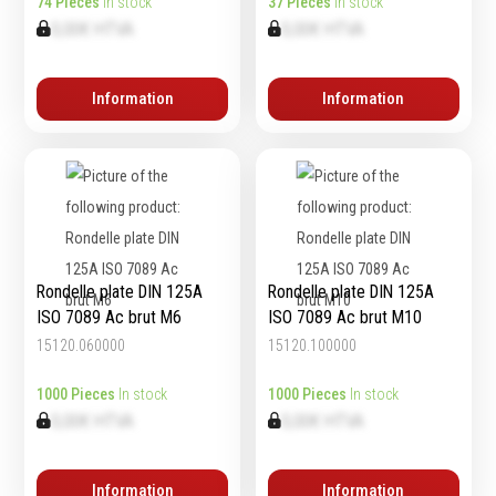
74 Pieces
In stock
37 Pieces
In stock
0,00€ HTVA
0,00€ HTVA
Equipement
Information
Information
d'atelier
Levage & transport
Pompes & Vérins
Soudage & Matériel
haute température
Etaux
Rondelle plate DIN 125A
Rondelle plate DIN 125A
Mobilier & rangement
ISO 7089 Ac brut M6
ISO 7089 Ac brut M10
Marquage & Signalisation
15120.060000
15120.100000
Travail du tube
Nettoyage & entretien
1000 Pieces
In stock
1000 Pieces
In stock
Equipement electrique
0,00€ HTVA
0,00€ HTVA
Tuyauterie et hydraulique
Equipement
Information
Information
pneumatique