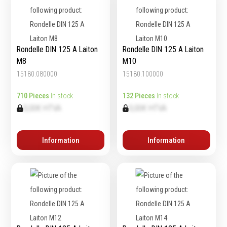
Épaissimètre
Outillage de
Abrasifs
Rondelle DIN 125 A Laiton
Rondelle DIN 125 A Laiton
coupe
M8
M10
Ponçage
15180.080000
15180.100000
Forets
Polissage
Alésoirs
Nettoyage
710 Pieces
In stock
132 Pieces
In stock
Burins
0,00€ HTVA
0,00€ HTVA
Meulage
Scies cloches & fraises
Outillage diamanté
trépans
Brosses métalliques
Information
Information
Fraises à queue
cylindrique
Fraises à carotter
Fraises à alésage
Lames de scie
Filetage
Tournage et plaquettes