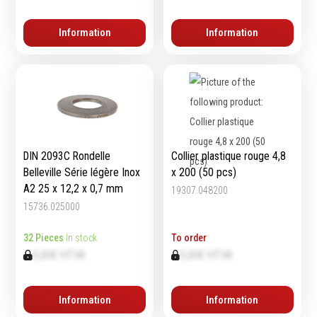
Echelles & Escabeaux
Information
Information
Graissage & huilage
DIN 2093C Rondelle
Collier plastique rouge 4,8
Belleville Série légère Inox
x 200 (50 pcs)
A2 25 x 12,2 x 0,7 mm
19307.048200
15736.025000
32 Pieces
In stock
To order
0,00€ HTVA
0,00€ HTVA
Information
Information