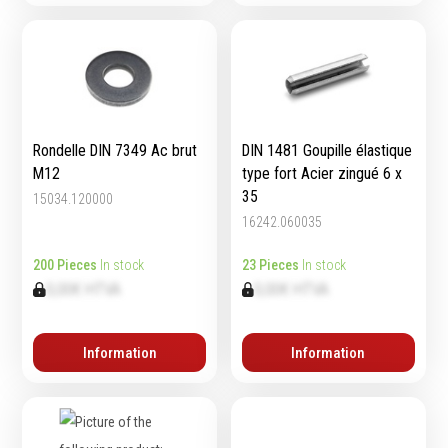
Rondelle DIN 7349 Ac brut
DIN 1481 Goupille élastique
M12
type fort Acier zingué 6 x
35
15034.120000
16242.060035
200 Pieces
In stock
23 Pieces
In stock
0,00€ HTVA
0,00€ HTVA
Information
Information