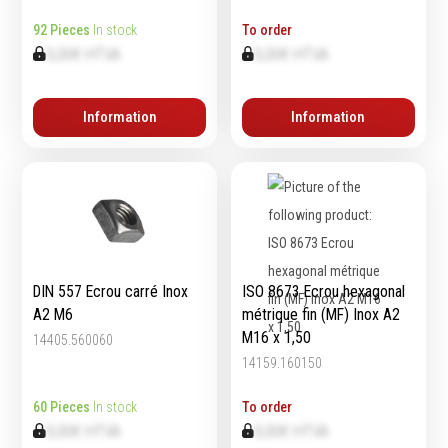
92 Pieces
In stock
To order
0,00€ HTVA
0,00€ HTVA
Equipement
d'atelier
Information
Information
Levage & transport
Pompes & Vérins
Soudage & Matériel
haute température
Etaux
Mobilier & rangement
DIN 557 Ecrou carré Inox
ISO 8673 Ecrou hexagonal
Marquage & Signalisation
A2 M6
métrique fin (MF) Inox A2
Travail du tube
M16 x 1,50
14405.560060
Nettoyage & entretien
14159.160150
Equipement electrique
Tuyauterie et hydraulique
60 Pieces
In stock
To order
Equipement
0,00€ HTVA
0,00€ HTVA
pneumatique