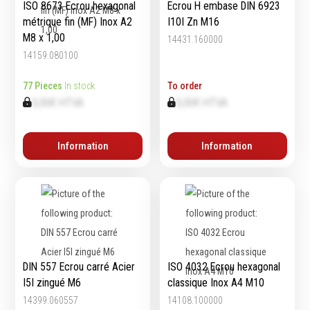
ISO 8673 Ecrou hexagonal
Ecrou H embase DIN 6923
Emporte-pièces
métrique fin (MF) Inox A2
I10I Zn M16
Douilles
M8 x 1,00
14431.160000
14159.080100
77 Pieces
In stock
To order
Protection &
Chimie
0,00€ HTVA
0,00€ HTVA
Sécurité
Lubrifiants
Protection de la tête
Nettoyants
Information
Information
Protection des yeux
Dégrippants
Protection des oreilles
Dégraissants
Protection respiratoire
Silicone
Protection des mains
Colles
Protection des pieds
Frein filet
Protection intégrales
Protection
Kits antichutes
Marquage & Peintures
DIN 557 Ecrou carré Acier
ISO 4032 Ecrou hexagonal
Vêtements de travail
I5I zingué M6
classique Inox A4 M10
Isolants
14399.060557
14108.100000
Etanchéité