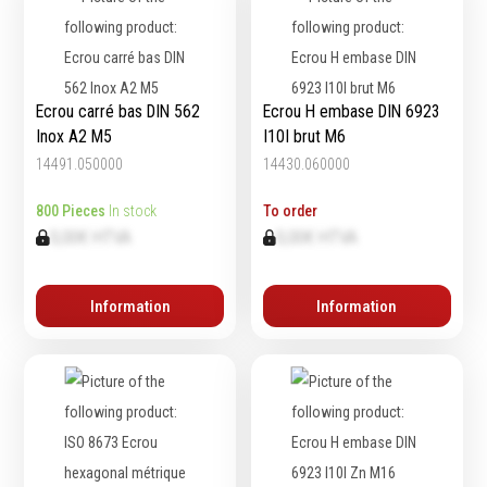
Épaissimètre
Outillage de
Abrasifs
Ecrou carré bas DIN 562
Ecrou H embase DIN 6923
coupe
Inox A2 M5
I10I brut M6
Ponçage
14491.050000
14430.060000
Forets
Polissage
Alésoirs
Nettoyage
800 Pieces
In stock
To order
Burins
Meulage
0,00€ HTVA
0,00€ HTVA
Scies cloches & fraises
Outillage diamanté
trépans
Brosses métalliques
Information
Information
Fraises à queue
cylindrique
Fraises à carotter
Fraises à alésage
Lames de scie
Filetage
Tournage et plaquettes