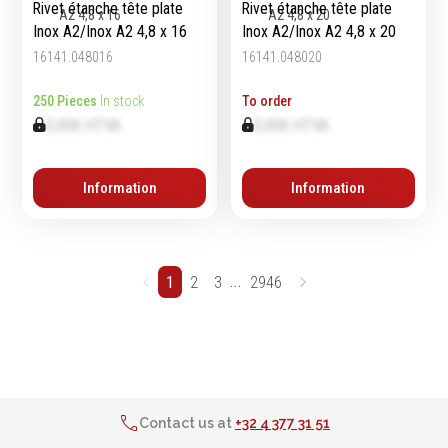
Rivet étanche tête plate
Rivet étanche tête plate
Inox A2/Inox A2 4,8 x 16
Inox A2/Inox A2 4,8 x 20
16141.048016
16141.048020
250 Pieces
In stock
To order
0,00€ HTVA
0,00€ HTVA
Information
Information
...
1
2
3
2946
2% de réduction sur les commandes via l’eshop
Contact us at
+32 4 377 31 51
Delivery in 24h for all articles in stock
2% de réduction sur les commandes via l’eshop