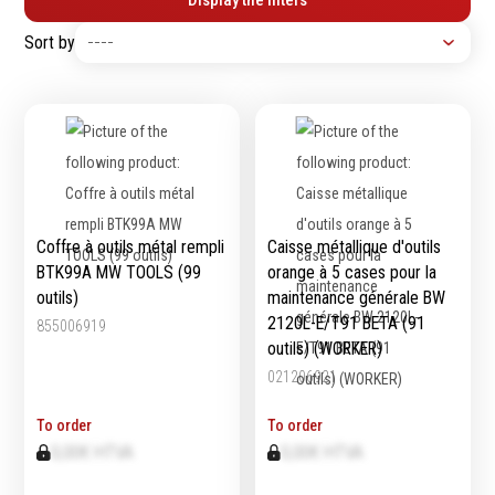
Display the filters
Tournevis
filetés
Sort by
Embouts & Mandrins
Ecrous
Pinces
Rondelles, circlips &
Frappe
plaques
Extracteurs & leviers
Goupilles & clavettes
Coupe
Rivets & Ecrous noyés
Compositions d'outils
Produits d'ancrage
Outillage de maçonnerie
Inserts autotaraudeurs
Coffre à outils métal rempli
Caisse métallique d'outils
Outillage de jardinage
Entretoises
BTK99A MW TOOLS (99
orange à 5 cases pour la
Outillage de menuiserie
Serrage & Attache
outils)
maintenance générale BW
Outilage de carreleur
Assortiments & bacs
2120L-E/T91 BETA (91
855006919
Divers
outils) (WORKER)
Ressort à traction
021206921
To order
To order
0,00€ HTVA
0,00€ HTVA
Métrologie et
Machines