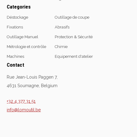
Categories
Emporte-pièces
Douilles
Déstockage
Outillage de coupe
Fixations
Abrasifs
Outillage Manuel
Protection & Sécurité
Protection &
Chimie
Métrologie et contrôle
Chimie
Sécurité
Lubrifiants
Machines
Equipement d'atelier
Protection de la tête
Nettoyants
Contact
Protection des yeux
Dégrippants
Protection des oreilles
Rue Jean-Louis Paggen 7,
Dégraissants
Protection respiratoire
Silicone
4631 Soumagne, Belgium
Protection des mains
Colles
Protection des pieds
Frein filet
+32 4 377 31 51
Protection intégrales
Protection
info@lomoutil.be
Kits antichutes
Marquage & Peintures
Vêtements de travail
Isolants
Etanchéité