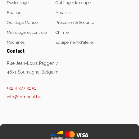
Déstockage
Outillage de coupe
Fixations
Abrasifs
Outillage Manuel
Protection & Sécurité
Equipement
d'atelier
Métrologie et contrôle
Chimie
Levage & transport
Machines
Equipement d'atelier
Pompes & Vérins
Contact
Soudage & Matériel
Rue Jean-Louis Paggen 7,
haute température
4631 Soumagne, Belgium
Etaux
Mobilier & rangement
+32 4 377 31 51
Marquage & Signalisation
info@lomoutil.be
Travail du tube
Nettoyage & entretien
Equipement electrique
Tuyauterie et hydraulique
Equipement
pneumatique