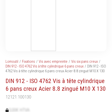
Tournevis
filetés
Embouts & Mandrins
Ecrous
Pinces
Rondelles, circlips &
Frappe
plaques
Extracteurs & leviers
Goupilles & clavettes
Coupe
Rivets & Ecrous noyés
Compositions d'outils
Produits d'ancrage
Outillage de maçonnerie
Inserts autotaraudeurs
Outillage de jardinage
Entretoises
Lomoutil
Fixations
Vis avec empreinte
Vis six pans creux
Outillage de menuiserie
Serrage & Attache
DIN 912 - ISO 4762 Vis à tête cylindrique 6 pans creux
DIN 912 - ISO
Outilage de carreleur
4762 Vis à tête cylindrique 6 pans creux Acier 8.8 zingué M10 X 130
Assortiments & bacs
Divers
DIN 912 - ISO 4762 Vis à tête cylindrique
Ressort à traction
6 pans creux Acier 8.8 zingué M10 X 130
12121.100130
Métrologie et
Machines
0,00€ HTVA