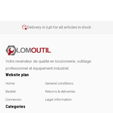
Emporte-pièces
Douilles
2% de réduction sur les commandes via l’eshop
Contact us at
+32 4 377 31 51
Delivery in 24h for all articles in stock
2% de réduction sur les commandes via l’eshop
Protection &
Chimie
Contact us at
+32 4 377 31 51
Sécurité
Lubrifiants
Protection de la tête
Nettoyants
Protection des yeux
Dégrippants
Votre revendeur de qualité en boulonnerie, outillage
Protection des oreilles
Dégraissants
professionnel et équipement industriel.
Protection respiratoire
Silicone
Website plan
Protection des mains
Colles
Protection des pieds
Frein filet
Home
General conditions
Protection intégrales
Protection
Basket
Returns & deliveries
Kits antichutes
Marquage & Peintures
Connexion
Legal information
Vêtements de travail
Isolants
Categories
Etanchéité