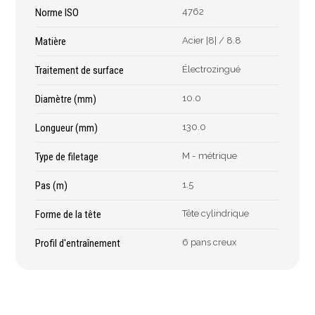
Épaissimètre
Norme ISO
4762
Matière
Acier |8| / 8.8
Outillage de
Abrasifs
Traitement de surface
Électrozingué
coupe
Ponçage
Diamètre (mm)
10.0
Forets
Polissage
Longueur (mm)
130.0
Alésoirs
Nettoyage
Burins
Meulage
Type de filetage
M - métrique
Scies cloches & fraises
Outillage diamanté
trépans
Pas (m)
1.5
Brosses métalliques
Fraises à queue
Forme de la tête
Tête cylindrique
cylindrique
Fraises à carotter
Profil d'entraînement
6 pans creux
Fraises à alésage
Lames de scie
Filetage
Tournage et plaquettes